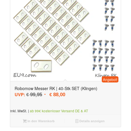
Angebot!
Robomow Messer RK | 40-Stk SET (Klingen)
Ursprünglicher Preis war: € 99,95
Aktueller Preis ist: € 88,00.
UVP:
99,95
88,00
€
€
inkl. MwSt.
|
ab 99€ kostenloser Versand DE & AT
In den Warenkorb
Details anzeigen