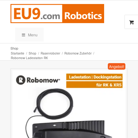
Menu
Shop
Startseite
/
Shop
/
Rasenroboter
/
Robomow Zubehör
/
Robomow Ladestation RK
Angebot!