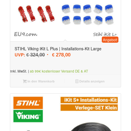
Angebot!
STIHL Viking iKit L Plus | Installations-Kit Large
Ursprünglicher Preis war: € 324,00
Aktueller Preis ist: € 278,00.
UVP:
324,00
278,00
€
€
inkl. MwSt.
|
ab 99€ kostenloser Versand DE & AT
In den Warenkorb
Details anzeigen