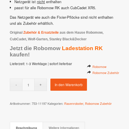
Netzgerät ist
nicht
enthalten
passt für alle Robomow RK auch CubCadet XR5.
Das Netzgerät wie auch die Fixier-Pflöcke sind nicht enthalten
und als Zubehör erhältlich.
Original
Zubehör & Ersatzteile
aus dem Hause Robomow,
CubCadet, Wolf-Garten, Stanley Black&Decker
Jetzt die Robomow
Ladestation RK
kaufen!
Lieferzeit:
1-3 Werktage | sofort lieferbar
Robomow
Robomow Zubehör
In den Warenkorb
Artikelnummer:
753-11197
Kategorien:
Rasenroboter
,
Robomow Zubehör
Beschreibung
Weitere Informationen