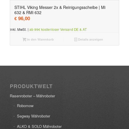
STIHL Viking Messer 2x & Reinigungsscheibe | Mi
632 & RMi 632
96,00
€
inkl. MwSt.
|
ab 99€ kostenloser Versand DE & AT
In den Warenkorb
Details anzeigen
PRODUKTWELT
Rasenroboter – Mähroboter
Robomow
Segway Mähroboter
ALKO & SOLO Mähroboter