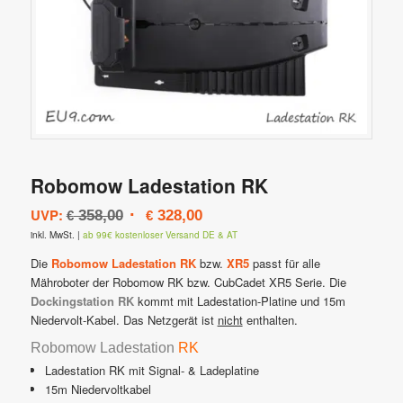
Robomow Ladestation RK
Ursprünglicher
Aktueller
UVP:
358,00
328,00
€
€
Preis
Preis
inkl. MwSt.
|
ab 99€ kostenloser Versand DE & AT
war:
ist:
Die
Robomow Ladestation RK
bzw.
XR5
passt für alle
€ 358,00
€ 328,00.
Mähroboter der Robomow RK bzw. CubCadet XR5 Serie. Die
Dockingstation RK
kommt mit Ladestation-Platine und 15m
Niedervolt-Kabel. Das Netzgerät ist
nicht
enthalten.
Robomow Ladestation
RK
Ladestation RK mit Signal- & Ladeplatine
15m Niedervoltkabel