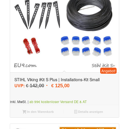
Angebot!
STIHL Viking iKit S Plus | Installations-Kit Small
Ursprünglicher Preis war: € 142,00
Aktueller Preis ist: € 125,00.
UVP:
142,00
125,00
€
€
inkl. MwSt.
|
ab 99€ kostenloser Versand DE & AT
In den Warenkorb
Details anzeigen