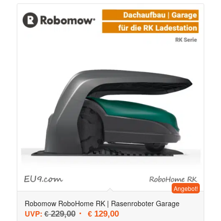
Angebot!
Robomow RoboHome RK | Rasenroboter Garage
Ursprünglicher Preis war: € 229,00
Aktueller Preis ist: € 129,00.
UVP:
229,00
129,00
€
€