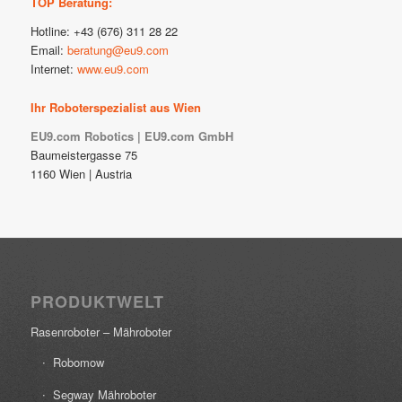
TOP Beratung:
Hotline: +43 (676) 311 28 22
Email:
beratung@eu9.com
Internet:
www.eu9.com
Ihr Roboterspezialist aus Wien
EU9.com Robotics | EU9.com GmbH
Baumeistergasse 75
1160 Wien | Austria
PRODUKTWELT
Rasenroboter – Mähroboter
Robomow
Segway Mähroboter