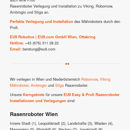
Rasenroboter Verlegung und Installation zu Viking, Robomow,
Ambrogio und Stiga an.
Perfekte Verlegung und Installation
des Mähroboters durch den
Profi.
EU9 Robotics | EU9.com GmbH Wien, Ottakring
Hotline:
+43 (676) 311 28 22
Email:
beratung@eu9.com
Wir verlegen in Wien und Niederösterreich
Robomow
,
Viking
Mähroboter
,
Ambrogio
und
Stiga
Rasenroboter.
Unsere
Kerngebiete
für unsere
EU9 Easy & Profi Rasenroboter
Installationen und Verlegungen
sind:
Rasenroboter Wien
Innere Stadt (1), Leopoldstadt (2), Landstraße (3), Wieden (4),
Margareten (5), Mariahilf (6), Neubau (7), Josefstadt (8),