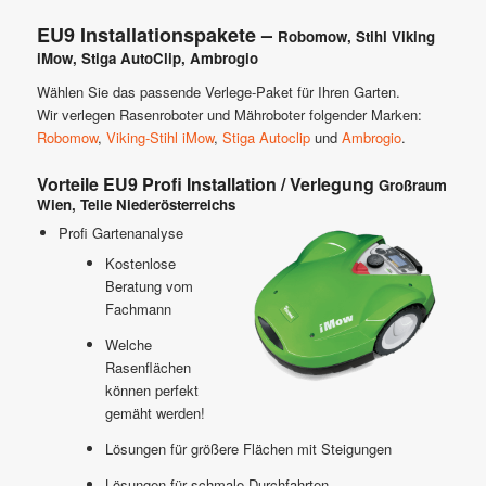
EU9 Installationspakete –
Robomow
,
Stihl Viking
iMow
,
Stiga AutoClip
,
Ambrogio
Wählen Sie das passende Verlege-Paket für Ihren Garten.
Wir verlegen Rasenroboter und Mähroboter folgender Marken:
Robomow
,
Viking-Stihl iMow
,
Stiga Autoclip
und
Ambrogio
.
Vorteile EU9 Profi Installation / Verlegung
Großraum
Wien, Teile Niederösterreichs
Profi Gartenanalyse
Kostenlose
Beratung vom
Fachmann
Welche
Rasenflächen
können perfekt
gemäht werden!
Lösungen für größere Flächen mit Steigungen
Lösungen für schmale Durchfahrten