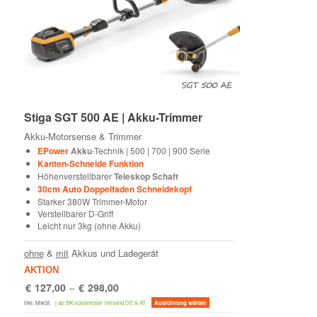
Stiga SGT 500 AE | Akku-Trimmer
Akku-Motorsense & Trimmer
EPower
Akku
-Technik | 500 | 700 | 900 Serie
Kanten-Schneide Funktion
Höhenverstellbarer
Teleskop Schaft
30cm Auto Doppelfaden Schneidekopf
Starker 380W Trimmer-Motor
Verstellbarer D-Griff
Leicht nur 3kg (ohne Akku)
ohne
&
mit
Akkus und Ladegerät
AKTION
€
127,00
€
298,00
–
Dieses
inkl. MwSt.
|
ab 99€ kostenloser Versand DE & AT
Ausführung wählen
Produkt