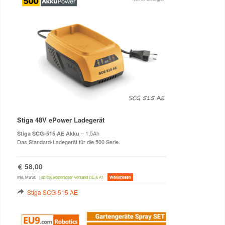
Stiga 48V ePower Ladegerät
– 1,5Ah
Stiga SCG-515 AE Akku
Das Standard-Ladegerät für die 500 Serie.
€
58,00
inkl. MwSt.
|
ab 99€ kostenloser Versand DE & AT
Weiterlesen
Stiga SCG-515 AE