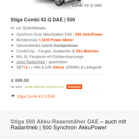
Stiga Combi 43 Q DAE | 500
41 cm Schnittbreite
Synchron-Dual AkkuSystem DAE |
500 AkkuPower
Bürstenloser
1,5kW Power-Motor
Galvanisiertes
Leicht-Stahlgehäuse
CombiClip – Fangen, Auswerfen &
Öko Mulchen
60L XL Fangkorb mit Füllstandsanzeige
ohne Radantrieb
| geschoben
| + 4Ah & 2Ah
Akkus
(259Wh) & Ladegerät
SET
+2
€
699,00
inkl. MwSt.
|
ab 99€ kostenloser Versand DE & AT
Weiterlesen
Stiga Combi 43 Q DAE
Stiga 500 Akku-Rasenmäher DAE
– auch mit
Radantrieb | 500 Synchron AkkuPower