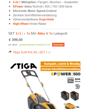
3-in-1
Mähoption
| Fangen, Mulchen – Auswerfen
EPower
Akku
-Technik | 500 | 700 | 900 Serie
Electronic Motor Speed-Control
Zentrale Schnitthöhenverstellung
Höhenverstellbarer
Ergo-Holm
High-Wheel
Hinter-Räder
| +
1x
5
Ah
Akku
&
1x
Ladegerät
SET
1+1
€
399,00
inkl. MwSt.
|
ab 99€ kostenloser Versand DE & AT
Weiterlesen
Stiga SLM 544 AE | SET 1+1