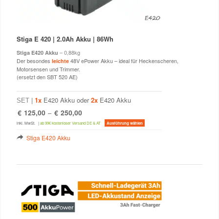
Stiga E 420
| 2.0Ah Akku | 86Wh
– 0,88kg
Stiga E420 Akku
Der besondes
48V ePower Akku – ideal für Heckenscheren,
leichte
Motorsensen und Trimmer.
(ersetzt den SBT 520 AE)
|
1x
E420 Akku oder
2x
E420 Akku
SET
€
125,00
€
250,00
–
Dieses
inkl. MwSt.
|
ab 99€ kostenloser Versand DE & AT
Ausführung wählen
Produkt
weist
Stiga E420 Akku
mehrere
Varianten
auf.
Die
Optionen
können
auf
der
Produktseite
gewählt
werden