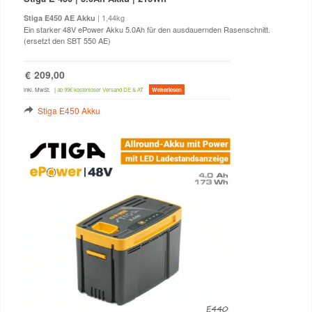
| 1,44kg
Stiga E450 AE Akku
Ein starker 48V ePower Akku 5.0Ah für den ausdauernden Rasenschnitt.
(ersetzt den SBT 550 AE)
€
209,00
inkl. MwSt.
|
ab 99€ kostenloser Versand DE & AT
Weiterlesen
Stiga E450 Akku