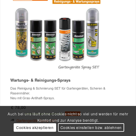
Wartungs- & Reinigungs-Sprays
Das Reinigung & Schmierung SET für Gartengeräten, Scheren &
Rasenmäher.
Neu mit Gras-Antihaft-Sprays.
€
78,00
Auch bei uns läuft ohne Cookies nicht so viel und werden für mehr
inkl. MwSt.
|
ab 99€ kostenloser Versand DE & AT
Weiterlesen
Komfort und zur Analyse benötigt.
Gartengeräte Spray SET
Cookies akzeptieren
Cookies einstellen bzw. ablehnen