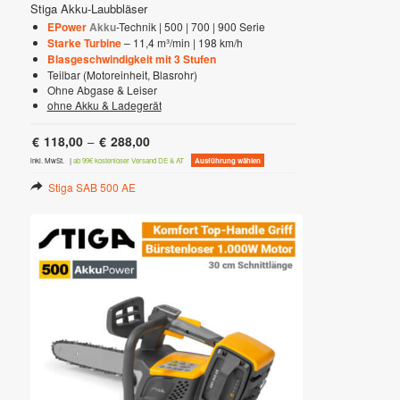
Stiga Akku-Laubbläser
EPower
Akku
-Technik | 500 | 700 | 900 Serie
Starke Turbine
– 11,4 m³/min | 198 km/h
Blasgeschwindigkeit mit 3 Stufen
Teilbar (Motoreinheit, Blasrohr)
Ohne Abgase & Leiser
ohne Akku & Ladegerät
€
118,00
€
288,00
–
Dieses
inkl. MwSt.
|
ab 99€ kostenloser Versand DE & AT
Ausführung wählen
Produkt
weist
Stiga SAB 500 AE
mehrere
Varianten
auf.
Die
Optionen
können
auf
der
Produktseite
gewählt
werden