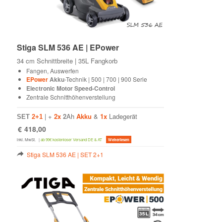
Stiga SLM 536 AE | EPower
34 cm Schnittbreite | 35L Fangkorb
Fangen, Auswerfen
EPower
Akku
-Technik | 500 | 700 | 900 Serie
Electronic Motor Speed-Control
Zentrale Schnitthöhenverstellung
| +
2x
2
Ah
Akku
&
1x
Ladegerät
SET
2+1
€
418,00
inkl. MwSt.
|
ab 99€ kostenloser Versand DE & AT
Weiterlesen
Stiga SLM 536 AE | SET 2+1