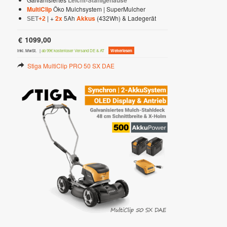
Leicht-Stahlgehäuse
MultiClip
Öko Mulchsystem | SuperMulcher
| +
2x
5Ah
Akkus
(432Wh) & Ladegerät
SET
+2
€
1099,00
inkl. MwSt.
|
ab 99€ kostenloser Versand DE & AT
Weiterlesen
Stiga MultiClip PRO 50 SX DAE