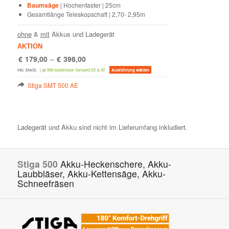
Baumsäge
| Hochentaster | 25cm
Gesamtlänge Teleskopschaft | 2,70- 2,95m
ohne
&
mit
Akkus und Ladegerät
AKTION
€
179,00
€
398,00
–
Dieses
inkl. MwSt.
|
ab 99€ kostenloser Versand DE & AT
Ausführung wählen
Produkt
weist
Stiga SMT 500 AE
mehrere
Varianten
auf.
Die
Optionen
Ladegerät und Akku sind nicht im Lieferumfang inkludiert.
können
auf
der
Produktseite
gewählt
Stiga 500
Akku-Heckenschere, Akku-
werden
Laubbläser, Akku-Kettensäge, Akku-
Schneefräsen