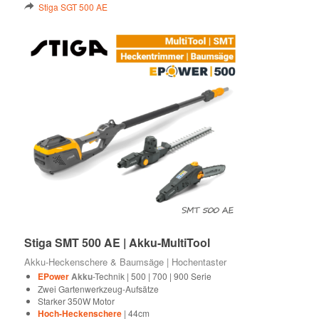
weist
Stiga SGT 500 AE
mehrere
Varianten
auf.
Die
Optionen
können
auf
der
Produktseite
gewählt
werden
Stiga SMT 500 AE | Akku-MultiTool
Akku-Heckenschere & Baumsäge | Hochentaster
EPower
Akku
-Technik | 500 | 700 | 900 Serie
Zwei Gartenwerkzeug-Aufsätze
Starker 350W Motor
Hoch-Heckenschere
| 44cm