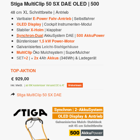
Stiga MultiClip 50 SX DAE OLED | 500
48 cm XL Schnittbreite | Antrieb
Varibaler
E-Power Fahr-Antrieb
| Selbstfahrer
OLED Display
| Cockpit Instrumenten-Modul
Stabiler
X-Holm
| klappbar
Synchron-Dual
AkkuSystem DAE |
500 AkkuPower
Bürstenloser
1,5 kW Power-Motor
Galvanisiertes
Leicht-Stahlgehäuse
MultiClip
Öko Mulchsystem | SuperMulcher
| +
2x
4Ah
Akkus
(346Wh) & Ladegerät
SET
+2
TOP-AKTION
€
929,00
inkl. MwSt.
|
ab 99€ kostenloser Versand DE & AT
Weiterlesen
Stiga MultiClip 50 SX DAE