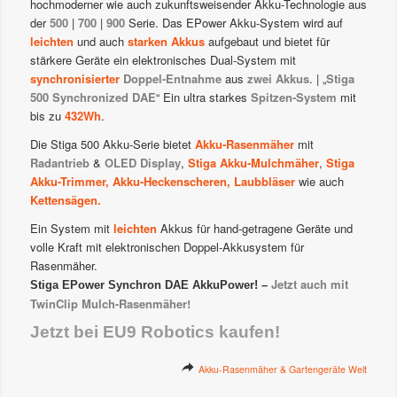
hochmoderner wie auch zukunftsweisender Akku-Technologie aus
der
500
|
700
|
900
Serie. Das EPower Akku-System wird auf
leichten
und auch
starken Akkus
aufgebaut und bietet für
stärkere Geräte ein elektronisches Dual-System mit
synchronisierter
Doppel-Entnahme
aus
zwei Akkus
. | „
Stiga
500 Synchronized DAE
“ Ein ultra starkes
Spitzen-System
mit
bis zu
432Wh
.
Die Stiga 500 Akku-Serie bietet
Akku-Rasenmäher
mit
Radantrieb
&
OLED Display
,
Stiga Akku-Mulchmäher
,
Stiga
Akku-Trimmer, Akku-Heckenscheren, Laubbläser
wie auch
Kettensägen.
Ein System mit
leichten
Akkus für hand-getragene Geräte und
volle Kraft mit elektronischen Doppel-Akkusystem für
Rasenmäher.
Jetzt auch mit
Stiga EPower Synchron DAE AkkuPower! –
TwinClip Mulch-Rasenmäher!
Jetzt bei EU9 Robotics kaufen!
Akku-Rasenmäher & Gartengeräte Welt