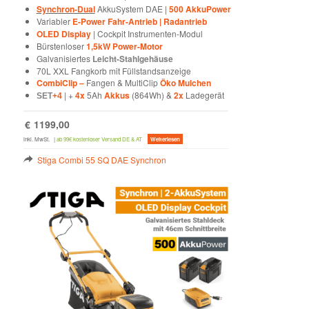
Synchron-Dual
AkkuSystem DAE |
500 AkkuPower
Variabler
E-Power Fahr-Antrieb | Radantrieb
OLED Display
| Cockpit Instrumenten-Modul
Bürstenloser
1,5kW Power-Motor
Galvanisiertes
Leicht-Stahlgehäuse
70L XXL Fangkorb mit Füllstandsanzeige
CombiClip –
Fangen & MultiClip
Öko Mulchen
| +
4x
5Ah
Akkus
(864Wh) &
2x
Ladegerät
SET
+4
€
1199,00
inkl. MwSt.
|
ab 99€ kostenloser Versand DE & AT
Weiterlesen
Stiga Combi 55 SQ DAE Synchron