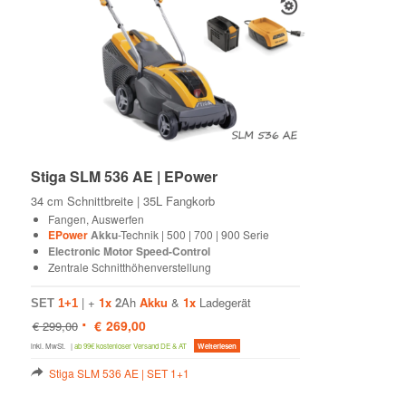
Stiga SLM 536 AE | EPower
34 cm Schnittbreite | 35L Fangkorb
Fangen, Auswerfen
EPower
Akku
-Technik | 500 | 700 | 900 Serie
Electronic Motor Speed-Control
Zentrale Schnitthöhenverstellung
| +
1x
2
Ah
Akku
&
1x
Ladegerät
SET
1+1
Ursprünglicher
Aktueller
€
269,00
€
299,00
Preis
Preis
war:
ist:
inkl. MwSt.
|
ab 99€ kostenloser Versand DE & AT
Weiterlesen
€ 299,00
€ 269,00.
Stiga SLM 536 AE | SET 1+1