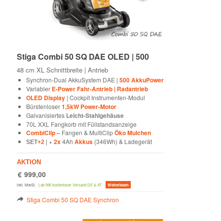
Stiga Combi 50 SQ DAE OLED | 500
48 cm XL Schnittbreite | Antrieb
Synchron-Dual AkkuSystem DAE |
500 AkkuPower
Variabler
E-Power Fahr-Antrieb | Radantrieb
OLED Display
| Cockpit Instrumenten-Modul
Bürstenloser
1,5kW Power-Motor
Galvanisiertes
Leicht-Stahlgehäuse
70L XXL Fangkorb mit Füllstandsanzeige
CombiClip –
Fangen & MultiClip
Öko Mulchen
| +
2x
4Ah
Akkus
(346Wh) & Ladegerät
SET
+2
AKTION
€
999,00
inkl. MwSt.
|
ab 99€ kostenloser Versand DE & AT
Weiterlesen
Stiga Combi 50 SQ DAE Synchron