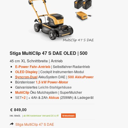
Stiga MultiClip 47 S DAE OLED | 500
45 cm XL Schnittbreite | Antrieb
E-Power Fahr-Antrieb
| Selbstfahrer-Radantrieb
OLED Display
| Cockpit Instrumenten-Modul
Syncron-Dual
AkkuSystem DAE |
500 AkkuPower
Bürstenloser
1,5 kW Power-Motor
Galvanisiertes
Leicht-Stahlgehäuse
MultiClip
Öko Mulchsystem | SuperMulcher
| + 4Ah & 2Ah
Akkus
(259Wh) & Ladegerät
SET
+2
€
849,00
inkl. MwSt.
|
ab 99€ kostenloser Versand DE & AT
Weiterlesen
Stiga MultiClip 47 S DAE