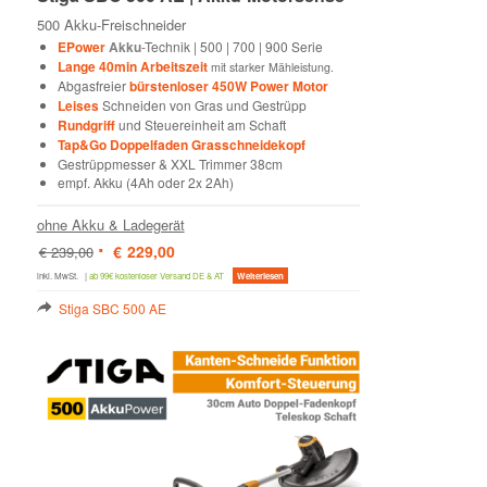
500 Akku-Freischneider
EPower
Akku
-Technik | 500 | 700 | 900 Serie
Lange 40min Arbeitszeit
mit starker Mähleistung.
Abgasfreier
bürstenloser 450W Power Motor
Leises
Schneiden von Gras und Gestrüpp
Rundgriff
und Steuereinheit am Schaft
Tap&Go Doppelfaden Grasschneidekopf
Gestrüppmesser & XXL Trimmer 38cm
empf. Akku (4Ah oder 2x 2Ah)
ohne Akku & Ladegerät
Ursprünglicher
Aktueller
€
229,00
€
239,00
Preis
Preis
war:
ist:
inkl. MwSt.
|
ab 99€ kostenloser Versand DE & AT
Weiterlesen
€ 239,00
€ 229,00.
Stiga SBC 500 AE