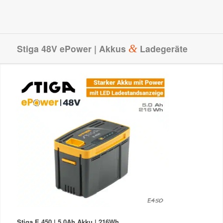
Stiga 48V ePower | Akkus
&
Ladegeräte
Stiga E 450
| 5.0Ah Akku | 216Wh