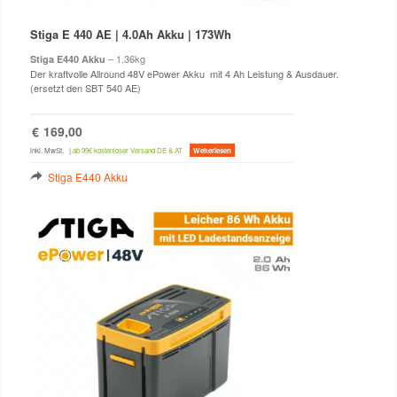
Stiga E 440 AE
| 4.0Ah Akku | 173Wh
– 1,36kg
Stiga E440 Akku
Der kraftvolle Allround 48V ePower Akku mit 4 Ah Leistung & Ausdauer.
(ersetzt den SBT 540 AE)
€
169,00
inkl. MwSt.
|
ab 99€ kostenloser Versand DE & AT
Weiterlesen
Stiga E440 Akku