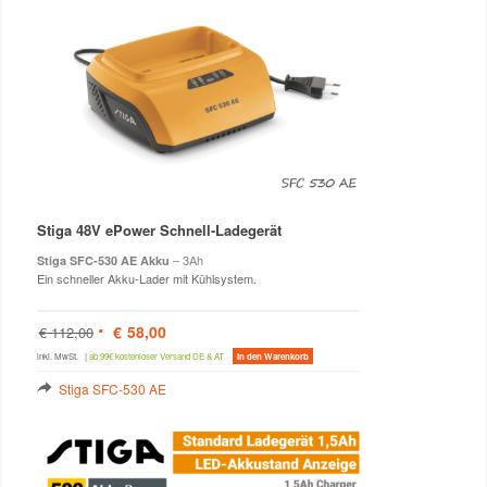
Stiga 48V ePower Schnell-Ladegerät
– 3Ah
Stiga SFC-530 AE Akku
Ein schneller Akku-Lader mit Kühlsystem.
Ursprünglicher
Aktueller
€
58,00
€
112,00
Preis
Preis
war:
ist:
inkl. MwSt.
|
ab 99€ kostenloser Versand DE & AT
In den Warenkorb
€ 112,00
€ 58,00.
Stiga SFC-530 AE