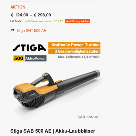
AKTION
€
124,00
€
298,00
–
Dieses
inkl. MwSt.
|
ab 99€ kostenloser Versand DE & AT
Ausführung wählen
Produkt
weist
Stiga SHT 500 AE
mehrere
Varianten
auf.
Die
Optionen
können
auf
der
Produktseite
gewählt
werden
Stiga SAB 500 AE | Akku-Laubbläser