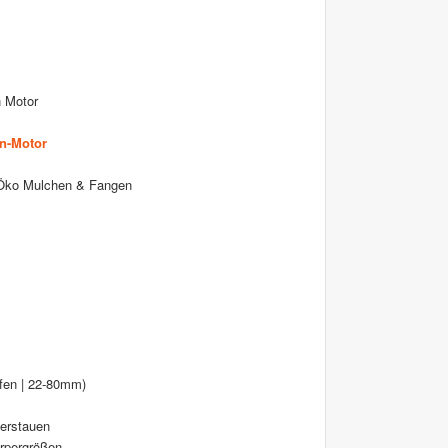
n Motor
n-Motor
p Öko Mulchen & Fangen
ufen | 22-80mm)
verstauen
örpergrößen