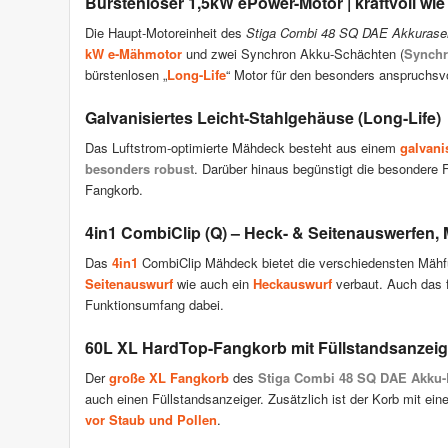
Bürstenloser 1,5kW ePower-Motor | kraftvoll wie
Die Haupt-Motoreinheit des
Stiga Combi 48 SQ DAE Akkuras
kW e-Mähmotor
und zwei Synchron Akku-Schächten (
Synchr
bürstenlosen „
Long-Life
“ Motor für den besonders anspruchsv
Galvanisiertes Leicht-Stahlgehäuse (Long-Life)
Das Luftstrom-optimierte Mähdeck besteht aus einem
galvani
besonders robust
. Darüber hinaus begünstigt die besondere F
Fangkorb.
4in1 CombiClip (Q) – Heck- & Seitenauswerfen,
Das
4in1
CombiClip Mähdeck bietet die verschiedensten Mähfu
Seitenauswurf
wie auch ein
Heckauswurf
verbaut. Auch das 
Funktionsumfang dabei.
60L XL HardTop-Fangkorb mit Füllstandsanzeig
Der
große XL Fangkorb
des
Stiga Combi 48 SQ DAE Akku
auch einen Füllstandsanzeiger. Zusätzlich ist der Korb mit ei
vor Staub und Pollen
.