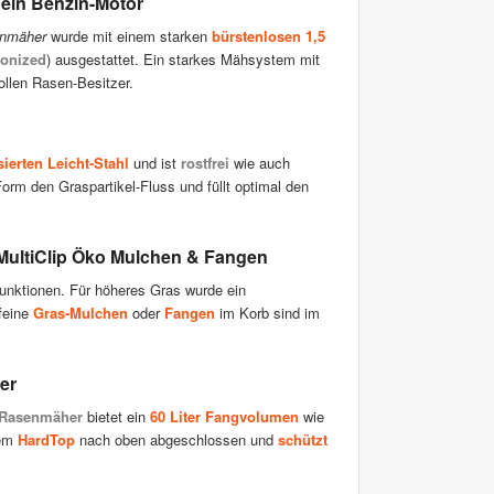
 ein Benzin-Motor
enmäher
wurde mit einem starken
bürstenlosen 1,5
onized
) ausgestattet. Ein starkes Mähsystem mit
ollen Rasen-Besitzer.
sierten Leicht-Stahl
und ist
rostfrei
wie auch
orm den Graspartikel-Fluss und füllt optimal den
 MultiClip Öko Mulchen & Fangen
nktionen. Für höheres Gras wurde ein
feine
Gras-Mulchen
oder
Fangen
im Korb sind im
er
-Rasenmäher
bietet ein
60 Liter Fangvolumen
wie
nem
HardTop
nach oben abgeschlossen und
schützt