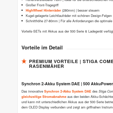
Großer Front-Tragegriff
HighWheel Hinterräder
(280mm) | besser steuern
Kugel-gelagerte Leichtlaufräder mit schönen Design-Felgen
Schnitthöhe 27-80mm | Für alle Anforderungen die optimale
Vorteils-SETs mit Akkus aus der 500 Serie & Ladegerät verfüg
Vorteile im Detail
PREMIUM VORTEILE | STIGA COMB
RASENMÄHER
Synchron 2-Akku System DAE | 500 AkkuPower
Das innovative
Synchron 2-Akku System DAE
des
Stiga Co
gleichzeitige Stromabnahme
aus den beiden Akku-Schächten
und kann mit unterschiedlichen Akkus aus der 500 Serie betrieb
dem OLED Display verbunden und zeigt am griffnahen Instru