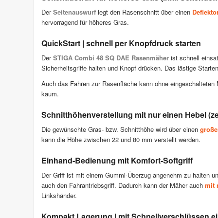
Der
Seitenauswurf
legt den Rasenschnitt über einen
Deflekto
hervorragend für höheres Gras.
QuickStart | schnell per Knopfdruck starten
Der
STIGA Combi 48 SQ DAE Rasenmäher
ist schnell einsa
Sicherheitsgriffe halten und Knopf drücken. Das lästige Starte
Auch das Fahren zur Rasenfläche kann ohne eingeschalteten 
kaum.
Schnitthöhenverstellung mit nur einen Hebel (ze
Die gewünschte Gras- bzw. Schnitthöhe wird über einen
große
kann die Höhe zwischen 22 und 80 mm verstellt werden.
Einhand-Bedienung mit Komfort-Softgriff
Der Griff ist mit einem Gummi-Überzug angenehm zu halten und 
auch den Fahrantriebsgriff. Dadurch kann der Mäher auch
mit 
Linkshänder.
Kompakt Lagerung | mit Schnellverschlüssen ei