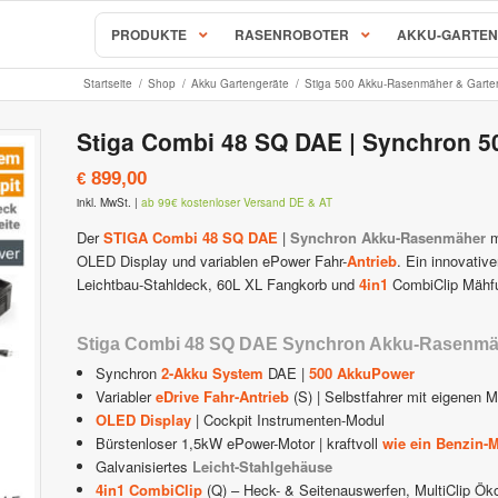
PRODUKTE
RASENROBOTER
AKKU-GARTEN
Startseite
/
Shop
/
Akku Gartengeräte
/
Stiga 500 Akku-Rasenmäher & Garte
AL-KO & SOLO Mähroboter
Stiga Combi 48 SQ DAE | Synchron 
S, RC & RX Serie
SOLO Robolinho Mähroboter |
899,00
€
behör & Ersatzteile
AL-KO Robolinho Mähroboter
inkl. MwSt.
|
ab 99€ kostenloser Versand DE & AT
ALKO | SOLO Robolinho Zubehö
Mähroboter & Rasenroboter
Der
STIGA Combi 48 SQ DAE
|
Synchron
Akku-Rasenmäher
m
OLED Display und variablen ePower Fahr-
Antrieb
. Ein innovativ
STIHL iMow Mähroboter
Leichtbau-Stahldeck, 60L XL Fangkorb und
4in1
CombiClip Mähfu
Rockmow & RockNeo Mähroboter
ähroboter Zubehör & Ersatzteile
STIHL Viking iMow Zubehör & E
Stiga Combi 48 SQ DAE Synchron Akku-Rasenmäh
hroboter
Ambrogio – Zuchetti
Synchron
2-Akku System
DAE |
500 AkkuPower
Variabler
eDrive Fahr-Antrieb
(S) | Selbstfahrer mit eigenen M
avimow
Ambrogio Mähroboter
OLED Display
| Cockpit Instrumenten-Modul
imow Zubehör & Ersatzteile
Bürstenloser 1,5kW ePower-Motor | kraftvoll
Ambrogio Zubehör & Ersatzteil
wie ein Benzin-M
Galvanisiertes
Leicht-Stahlgehäuse
4in1 CombiClip
(Q) – Heck- & Seitenauswerfen, MultiClip Ö
 Mähroboter
Stiga AutoClip Rasenroboter