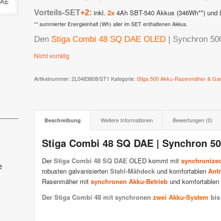
inkl.
4Ah SBT-540 Akkus (346Wh**) und 
Vorteils-SET
+2:
2x
 XR3 & XR2
Stiga AutoClip Serie
** summierter Energieinhalt (Wh) aller im SET enthaltenen Akkus.
Den
Stiga Combi 48 SQ DAE OLED
| Synchron 50
Nicht vorrätig
Artikelnummer:
2L0483808/ST1
Kategorie:
Stiga 500 Akku-Rasenmäher & Gar
Beschreibung
Weitere Informationen
Bewertungen (0)
Stiga Combi 48 SQ DAE | Synchron 5
Der
Stiga Combi 48 SQ DAE
OLED kommt mit
synchronize
e
robusten galvanisierten
Stahl-Mähdeck
und komfortablen
Antr
Rasenmäher mit
synchronen Akku-Betrieb
und komfortablen
Der Stiga Combi 48 mit synchronen
zwei Akku-System
bis