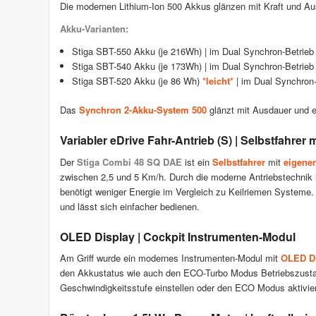
Die modernen Lithium-Ion 500 Akkus glänzen mit Kraft und Au
Akku-Varianten:
Stiga SBT-550 Akku (je 216Wh) | im Dual Synchron-Betrieb 
Stiga SBT-540 Akku (je 173Wh) | im Dual Synchron-Betrieb
Stiga SBT-520 Akku (je 86 Wh)
*leicht*
| im Dual Synchron-
Das
Synchron 2-Akku-System 500
glänzt mit Ausdauer und e
Variabler eDrive Fahr-Antrieb (S) | Selbstfahrer
Der
Stiga Combi 48 SQ DAE
ist ein
Selbstfahrer
mit
eigene
zwischen 2,5 und 5 Km/h. Durch die moderne Antriebstechni
benötigt weniger Energie im Vergleich zu Keilriemen Systeme
und lässt sich einfacher bedienen.
OLED Display | Cockpit Instrumenten-Modul
Am Griff wurde ein modernes Instrumenten-Modul mit
OLED D
den Akkustatus wie auch den ECO-Turbo Modus Betriebszusta
Geschwindigkeitsstufe einstellen oder den ECO Modus aktivie