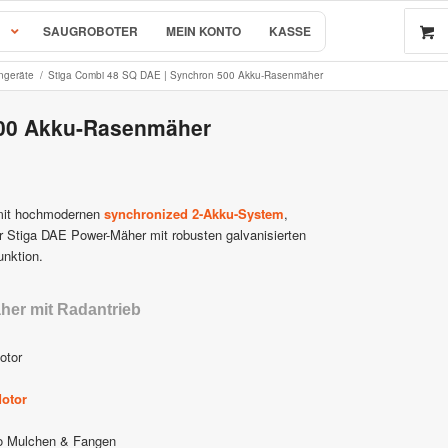
SAUGROBOTER
MEIN KONTO
KASSE
ngeräte
/
Stiga Combi 48 SQ DAE | Synchron 500 Akku-Rasenmäher
500 Akku-Rasenmäher
 by AL-KO
r & Ersatzteile
it hochmodernen
synchronized 2-Akku-System
,
er Stiga DAE Power-Mäher mit robusten galvanisierten
nktion.
rsatzteile
er mit Radantrieb
otor
e
otor
ko Mulchen & Fangen