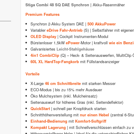
Stiga Combi 48 SQ DAE Synchron |
Akku-Rasenmäher
Premium Features
Synchron 2-Akku System DAE |
500 AkkuPower
Variabler
eDrive Fahr-Antrieb
(S) | Selbstfahrer mit eigene
OLED Display
| Cockpit Instrumenten-Modul
Bürstenloser 1,5kW
ePower
-Motor | kraftvoll
wie ein Benzi
Galvanisiertes
Leicht-Stahlgehäuse
4in1 CombiClip
(Q) – Heck- & Seitenauswerfen, MultiCli
60L XL HardTop-Fangkorb
mit Füllstandsanzeiger
Vorteile
X-Large
46 cm Schnittbreite
mit starken Messer
ECO-Modus | bis zu 15% mehr Ausdauer
Öko Mulchsystem (inkl. Mulcheinsatz)
Seitenauswurf für höheres Gras (inkl. Seitendeflektor)
QuickStart
| schnell per Knopfdruck starten
Schnitthöhenverstellung mit
nur einen Hebel
(zentral 6-St
Einhand-Bedienung
mit
Komfort-Softgriff
Kompakt Lagerung
| mit Schnellverschlüssen einfach zu 
Höhenverstellbarer Holm | Ideal für die unterschiedlichen K