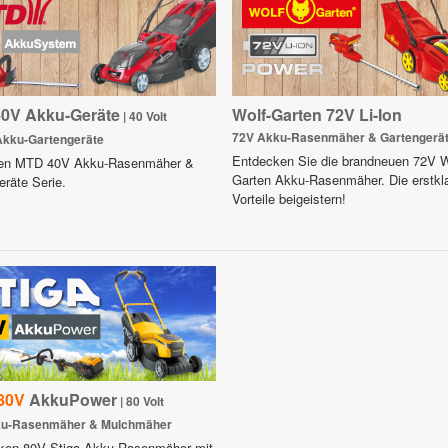
0V Akku-Geräte
Wolf-Garten 72V Li-Ion
| 40 Volt
72V Akku-Rasenmäher & Gartengerä
 Akku-Gartengeräte
Entdecken Sie die brandneuen 72V W
uen MTD 40V Akku-Rasenmäher &
Garten Akku-Rasenmäher. Die erstkl
eräte Serie.
Vorteile beigeistern!
80V
AkkuPower
| 80 Volt
ku-Rasenmäher & Mulchmäher
rken 80V Stiga Akku-Rasenmäher mit