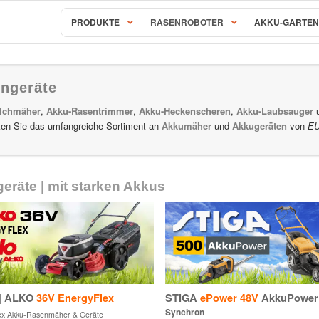
PRODUKTE
RASENROBOTER
AKKU-GARTEN
-Rasenmäher & Gartengeräte
Stiga 80V Akku-Gartengeräte
ngeräte
OLO
36V
Akku-Rasenmäher & Geräte
Stiga
80V
Akku-Rasenmäher
lchmäher
,
Akku-Rasentrimmer
,
Akku-Heckenscheren
,
Akku-Laubsauger
u
x
Stiga
80V
Akku-Gartengeräte
cken Sie das umfangreiche Sortiment an
Akkumäher
und
Akkugeräten
von
E
Akku-Rasenmäher & Gartengeräte
e & Garden
Stiga 48V Akku-Gartengeräte &
u-Gartengeräte
Stiga
48V
Akku-Rasenmäher
räte | mit starken Akkus
Stiga
48V
Gartengeräte
kkugeräte
Akkugeräte | Compact
Stiga 24V Akku-Gartengeräte | 
kkugeräte | PRO
Stiga
24V
Akku-Gartengeräte
*TOP
s dem Hause Stiga
| ALKO
36V EnergyFlex
STIGA
ePower 48V
AkkuPower
Synchron
ex Akku-Rasenmäher & Geräte