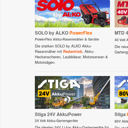
SOLO by ALKO
PowerFlex
MTD 4
PowerFlex Akku-Rasenmäher & Geräte
40 Volt
Die starken SOLO by ALKO Akku-
Die ne
Rasenmäher mit
Radantrieb
, Akku-
Garteng
Heckenscheren, Laubbläser, Motorsensen &
Motorsägen.
Stiga 24V AkkuPower
Stiga
24 Volt Akku-Gartengeräte
80V Ak
Die idealen 24V Li-Ion Akku-Gartengeräte für
Die sta