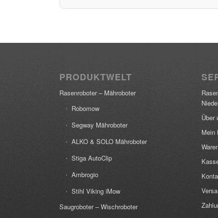
PRODUKTWELT
SER
Rasenroboter – Mähroboter
Rasen
Niede
Robomow
Über 
Segway Mähroboter
Mein 
ALKO & SOLO Mähroboter
Waren
Stiga AutoClip
Kass
Ambrogio
Konta
Versa
Stihl Viking iMow
Zahlu
Saugroboter – Wischroboter