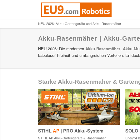
NEU 2026: Akku-Gartengeräte und Akku-Rasenmäher
ALKO Akku
Akku-Rasenmäher | Akku-Garte
ALKO | S
NEU 2026: Die modernen
Akku-Rasenmäher
,
Akku-Mu
EnergyFle
kabeloser Freiheit und umfangreichen Vorteilen. Entde
ALKO
18V
Bosch Hom
STIHL Akk
Starke Akku-Rasenmäher & Gartenge
STIHL
AS
A
STIHL
AK
STIHL
AP
A
Alpina au
STIHL
AP
| PRO Akku-System
SOLO 
STIHL AP Akku-Gartengeräte & Rasenmäher
EnergyFl