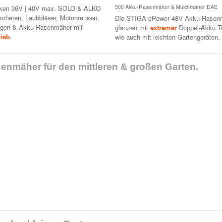
500 Akku-Rasenmäher & Mulchmäher DAE
rken 36V | 40V max. SOLO & ALKO
cheren, Laubbläser, Motorsensen,
Die
STIGA ePower 48V Akku-Rasen
gen & Akku-Rasenmäher mit
glänzen mit
extremer
Doppel-Akku T
rieb
.
wie auch mit leichten Gartengeräten.
senmäher für den mittleren & großen Garten.