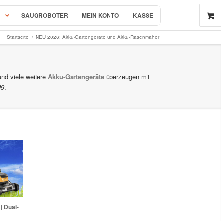
SAUGROBOTER
MEIN KONTO
KASSE
Startseite
/
NEU 2026: Akku-Gartengeräte und Akku-Rasenmäher
nd viele weitere
Akku-Gartengeräte
überzeugen mit
U9
.
 Rasenmäher
24V Akku-Power
-Preis*
| Dual-