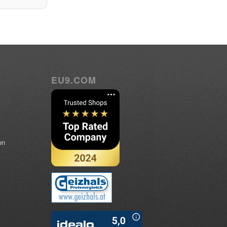
EU9.COM
en