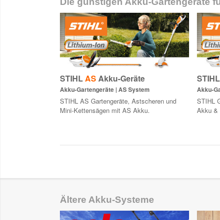
Die günstigen Akku-Gartengeräte fü
STIHL
AS
Akku-Geräte
STIHL 
Akku-Gartengeräte | AS System
Akku-Ga
STIHL AS Gartengeräte, Astscheren und
STIHL G
Mini-Kettensägen mit AS Akku.
Akku & 
Ältere Akku-Systeme