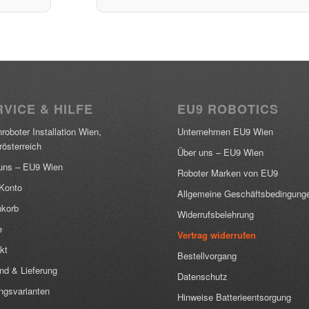
VICE & HILFE
EU9 ROBOTICS
roboter Installation Wien,
Unternehmen EU9 Wien
rösterreich
Über uns – EU9 Wien
uns – EU9 Wien
Roboter Marken von EU9
Konto
Allgemeine Geschäftsbedingung
korb
Widerrufsbelehrung
e
Vertrag widerrufen
kt
Bestellvorgang
nd & Lieferung
Datenschutz
ngsvarianten
Hinweise Batterieentsorgung