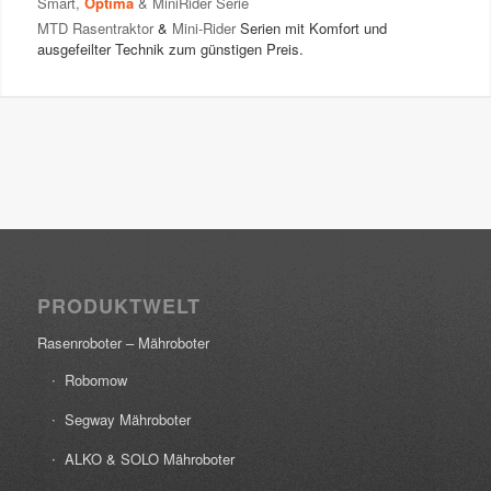
Smart
,
Optima
&
MiniRider
Serie
MTD Rasentraktor
&
Mini-Rider
Serien mit Komfort und
ausgefeilter Technik zum günstigen Preis.
PRODUKTWELT
Rasenroboter – Mähroboter
Robomow
Segway Mähroboter
ALKO & SOLO Mähroboter