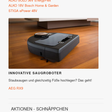
ALKO SOLO 36V EnergyFlex
ALKO 18V Bosch Home & Garden
STIGA ePower 48V
Saugroboter
INNOVATIVE SAUGROBOTER
Staubsaugen und gleichzeitig Füße hochlegen? Das geht!
AEG RX9
AKTIONEN - SCHNÄPPCHEN