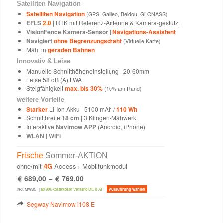
Satelliten Navigation
Satelliten Navigation
(GPS, Galileo, Beidou, GLONASS)
EFLS
2.0
| RTK mit Referenz-Antenne & Kamera-gestützt
VisionFence Kamera-Sensor |
Navigations-Assistent
Navigiert
ohne Begrenzungsdraht
(Virtuelle Karte)
Mäht in
geraden Bahnen
Innovativ & Leise
Manuelle Schnitthöheneinstellung | 20-60mm
Leise 58 dB (A) LWA
Steigfähigkeit
max. bis 30%
(10% am Rand)
weitere Vorteile
Starker
Li-Ion Akku | 5100 mAh /
110 Wh
Schnittbreite
18 cm
| 3 Klingen-Mähwerk
Interaktive
Navimow APP
(Android, iPhone)
WLAN | WiFi
Frische
Sommer-AKTION
ohne/mit
4G
Access+ Mobilfunkmodul
€
689,00
€
769,00
–
Dieses
inkl. MwSt.
|
ab 99€ kostenloser Versand DE & AT
Ausführung wählen
Produkt
weist
Segway Navimow i108 E
mehrere
Varianten