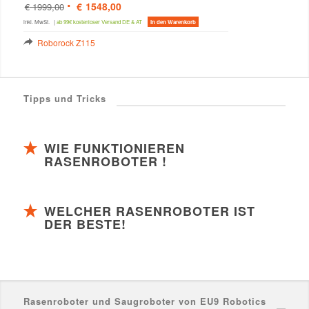
Ursprünglicher
Aktueller
€
1548,00
€
1999,00
Preis
Preis
war:
ist:
inkl. MwSt.
|
ab 99€ kostenloser Versand DE & AT
In den Warenkorb
€ 1999,00
€ 1548,00.
Roborock Z115
Tipps und Tricks
WIE FUNKTIONIEREN
RASENROBOTER !
WELCHER RASENROBOTER IST
DER BESTE!
Rasenroboter und Saugroboter von EU9 Robotics