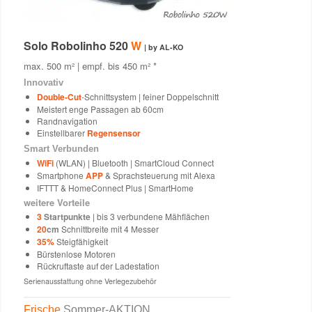
Solo Robolinho 520
W
| by AL-KO
max. 500 m² | empf. bis 450 m² *
Innovativ
Double-Cut
-Schnittsystem | feiner Doppelschnitt
Meistert enge Passagen ab 60cm
Randnavigation
Einstellbarer
Regensensor
Smart Verbunden
WiFi
(WLAN) | Bluetooth | SmartCloud Connect
Smartphone
APP
& Sprachsteuerung mit Alexa
IFTTT & HomeConnect Plus | SmartHome
weitere Vorteile
3
Startpunkte
| bis 3 verbundene Mähflächen
20
cm
Schnittbreite mit 4 Messer
35%
Steigfähigkeit
Bürstenlose Motoren
Rückruftaste auf der Ladestation
Serienausstattung ohne Verlegezubehör
Frische
Sommer-AKTION