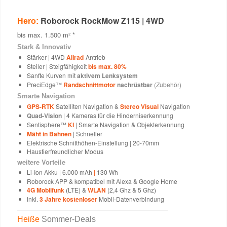
Roborock RockMow Z115 | 4WD
Hero:
bis max. 1.500 m² *
Stark & Innovativ
Stärker | 4WD
Allrad
-Antrieb
Steiler | Steigfähigkeit
bis max. 80%
Sanfte Kurven mit
aktivem Lenksystem
PreciEdge™
Randschnittmotor
nachrüstbar
(Zubehör)
Smarte Navigation
GPS-RTK
Satelliten Navigation &
Stereo Visual
Navigation
Quad-Vision
| 4 Kameras für die Hinderniserkennung
Sentisphere™
KI
| Smarte Navigation & Objekterkennung
Mäht in Bahnen
| Schneller
Elektrische Schnitthöhen-Einstellung | 20-70mm
Haustierfreundlicher Modus
weitere Vorteile
Li-Ion Akku | 6.000 mAh
|
130 Wh
Roborock APP & kompatibel mit Alexa & Google Home
4G Mobilfunk
(LTE) &
WLAN
(2,4 Ghz & 5 Ghz)
inkl.
3 Jahre kostenloser
Mobil-Datenverbindung
Heiße
Sommer-Deals