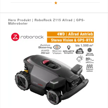
auf.
Die
Optionen
können
auf
der
Hero Produkt | RoboRock Z115 Allrad | GPS-
Produktseite
Mähroboter
gewählt
werden