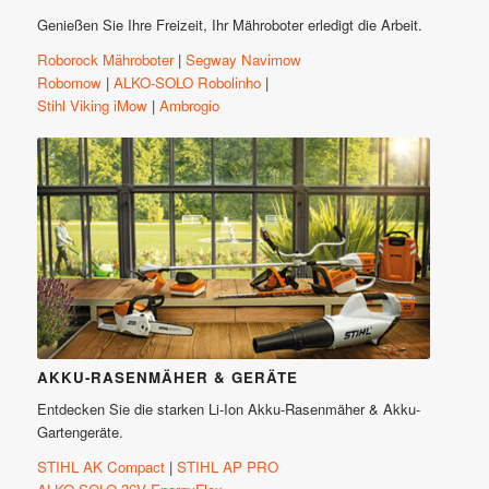
Genießen Sie Ihre Freizeit, Ihr Mähroboter erledigt die Arbeit.
Roborock Mähroboter
|
Segway Navimow
Robomow
|
ALKO-SOLO Robolinho
|
Stihl Viking iMow
|
Ambrogio
Akku-Rasenmäher
Akku-Gartengeräte
AKKU-RASENMÄHER & GERÄTE
Entdecken Sie die starken Li-Ion Akku-Rasenmäher & Akku-
Gartengeräte.
STIHL AK Compact
|
STIHL AP PRO