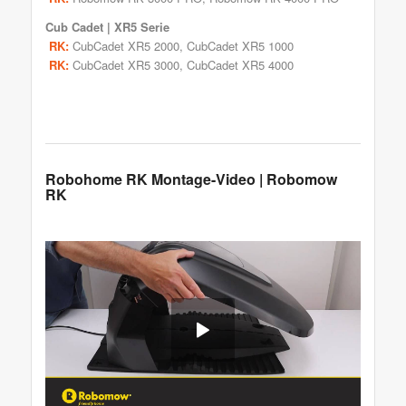
Cub Cadet | XR5 Serie
RK:
CubCadet XR5 2000, CubCadet XR5 1000
RK:
CubCadet XR5 3000, CubCadet XR5 4000
Robohome RK Montage-Video | Robomow
RK