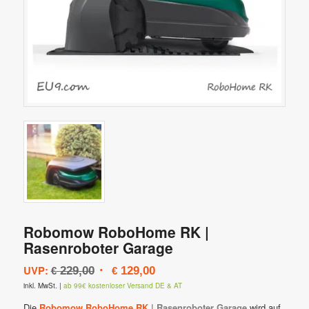
Robomow RoboHome RK |
Rasenroboter Garage
Ursprünglicher
Aktueller
UVP:
229,00
129,00
€
€
Preis
Preis
inkl. MwSt.
|
ab 99€ kostenloser Versand DE & AT
war:
ist:
Die
Robomow RoboHome RK
| Rasenroboter Garage
wird auf