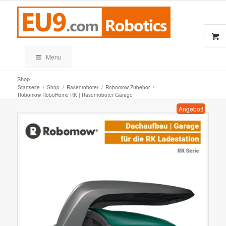
Menu
Shop
Startseite
/
Shop
/
Rasenroboter
/
Robomow Zubehör
/
Robomow RoboHome RK | Rasenroboter Garage
Angebot!