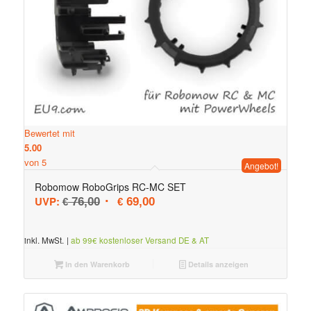
Bewertet mit
5.00
von 5
Angebot!
Robomow RoboGrips RC-MC SET
Ursprünglicher Preis war: € 76,00
Aktueller Preis ist: € 69,00.
UVP:
76,00
69,00
€
€
inkl. MwSt.
|
ab 99€ kostenloser Versand DE & AT
In den Warenkorb
Details anzeigen