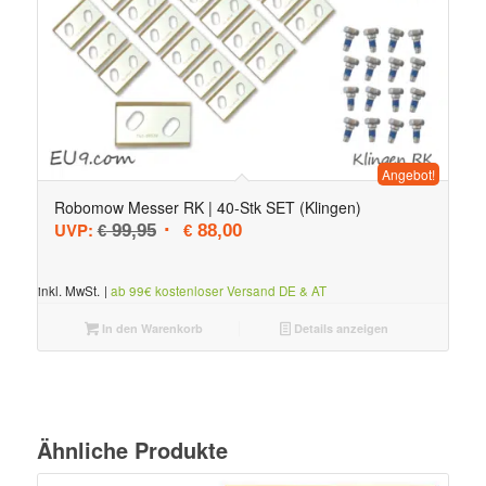
Angebot!
Robomow Messer RK | 40-Stk SET (Klingen)
Ursprünglicher Preis war: € 99,95
Aktueller Preis ist: € 88,00.
UVP:
99,95
88,00
€
€
inkl. MwSt.
|
ab 99€ kostenloser Versand DE & AT
In den Warenkorb
Details anzeigen
Ähnliche Produkte