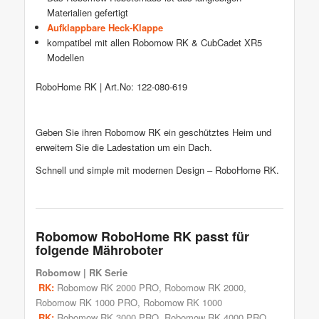
Materialien gefertigt
Aufklappbare Heck-Klappe
kompatibel mit allen Robomow RK & CubCadet XR5
Modellen
RoboHome RK | Art.No: 122-080-619
Geben Sie ihren Robomow RK ein geschütztes Heim und
erweitern Sie die Ladestation um ein Dach.
Schnell und simple mit modernen Design – RoboHome RK.
Robomow RoboHome RK passt für
folgende Mähroboter
Robomow
| RK Serie
RK:
Robomow RK 2000 PRO
,
Robomow RK 2000
,
Robomow RK 1000 PRO
,
Robomow RK 1000
RK:
Robomow RK 3000 PRO
,
Robomow RK 4000 PRO