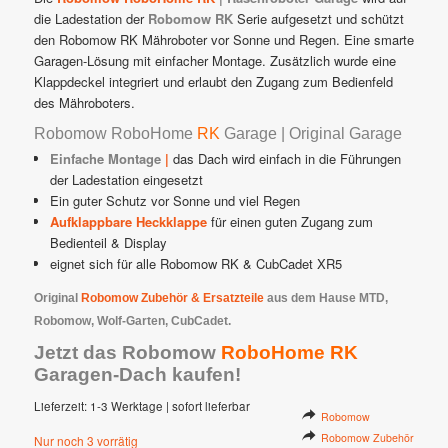
€ 229,00
€ 129,00.
die Ladestation der
Robomow RK
Serie aufgesetzt und schützt
den Robomow RK Mähroboter vor Sonne und Regen. Eine smarte
Garagen-Lösung mit einfacher Montage. Zusätzlich wurde eine
Klappdeckel integriert und erlaubt den Zugang zum Bedienfeld
des Mähroboters.
Robomow RoboHome
RK
Garage | Original Garage
Einfache Montage
|
das Dach wird einfach in die Führungen
der Ladestation eingesetzt
Ein guter Schutz vor Sonne und viel Regen
Aufklappbare Heckklappe
für einen guten Zugang zum
Bedienteil & Display
eignet sich für alle Robomow RK & CubCadet XR5
Original
Robomow Zubehör & Ersatzteile
aus dem Hause MTD,
Robomow, Wolf-Garten, CubCadet.
Jetzt das Robomow
RoboHome RK
Garagen-Dach kaufen!
Lieferzeit:
1-3 Werktage | sofort lieferbar
Robomow
Robomow Zubehör
Nur noch 3 vorrätig