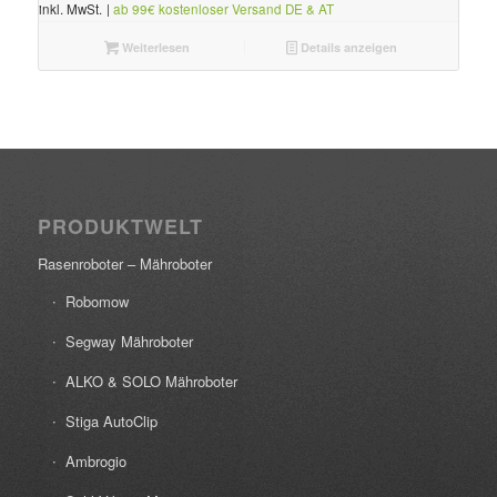
inkl. MwSt.
|
ab 99€ kostenloser Versand DE & AT
Weiterlesen
Details anzeigen
PRODUKTWELT
Rasenroboter – Mähroboter
Robomow
Segway Mähroboter
ALKO & SOLO Mähroboter
Stiga AutoClip
Ambrogio