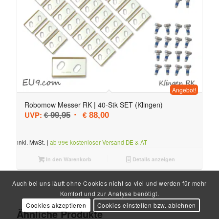
Angebot!
Robomow Messer RK | 40-Stk SET (Klingen)
Ursprünglicher Preis war: € 99,95
Aktueller Preis ist: € 88,00.
UVP:
99,95
88,00
€
€
inkl. MwSt.
|
ab 99€ kostenloser Versand DE & AT
In den Warenkorb
Details anzeigen
Auch bei uns läuft ohne Cookies nicht so viel und werden für mehr
Komfort und zur Analyse benötigt.
Cookies akzeptieren
Cookies einstellen bzw. ablehnen
Ähnliche Produkte