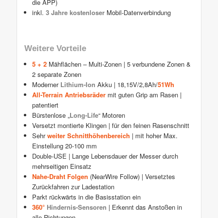
die APP)
inkl.
3 Jahre kostenloser
Mobil-Datenverbindung
Weitere Vorteile
5 + 2
Mähflächen – Multi-Zonen | 5 verbundene Zonen &
2 separate Zonen
Moderner
Lithium-Ion
Akku | 18,15V/2,8Ah/
51Wh
All-Terrain Antriebsräder
mit guten Grip am Rasen |
patentiert
Bürstenlose „
Long-Life
“ Motoren
Versetzt montierte Klingen | für den feinen Rasenschnitt
Sehr
weiter Schnitthöhenbereich
| mit hoher Max.
Einstellung 20-100 mm
Double-USE | Lange Lebensdauer der Messer durch
mehrseitigen Einsatz
Nahe-Draht Folgen
(NearWire Follow) | Versetztes
Zurückfahren zur Ladestation
Parkt rückwärts in die Basisstation ein
360°
Hindernis-Sensoren
| Erkennt das Anstoßen in
alle Richtungen