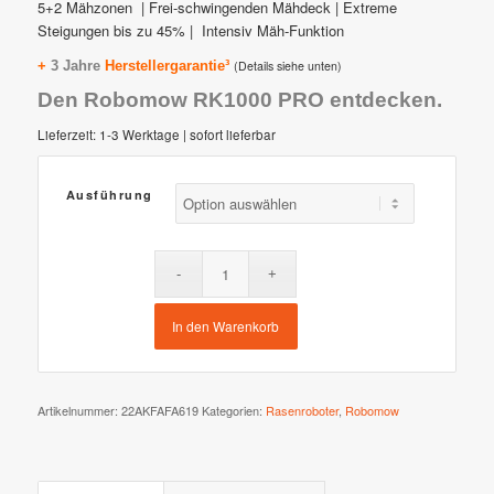
5+2 Mähzonen | Frei-schwingenden Mähdeck | Extreme
Steigungen bis zu 45% | Intensiv Mäh-Funktion
+
3 Jahre
Herstellergarantie³
(Details siehe unten)
Den Robomow RK1000 PRO entdecken.
Lieferzeit:
1-3 Werktage | sofort lieferbar
Ausführung
In den Warenkorb
Artikelnummer:
22AKFAFA619
Kategorien:
Rasenroboter
,
Robomow