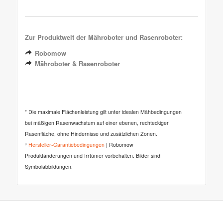
Zur Produktwelt der Mähroboter und Rasenroboter:
Robomow
Mähroboter & Rasenroboter
* Die maximale Flächenleistung gilt unter idealen Mähbedingungen
bei mäßigen Rasenwachstum auf einer ebenen, rechteckiger
Rasenfläche, ohne Hindernisse und zusätzlichen Zonen.
³
Hersteller-Garantiebedingungen
| Robomow
Produktänderungen und Irrtümer vorbehalten. Bilder sind
Symbolabbildungen.