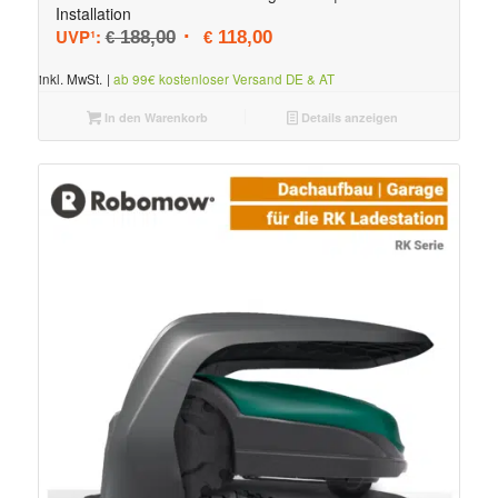
Installation
Ursprünglicher Preis war: € 188,00
Aktueller Preis ist: € 118,00.
UVP¹:
188,00
118,00
€
€
inkl. MwSt.
|
ab 99€ kostenloser Versand DE & AT
In den Warenkorb
Details anzeigen