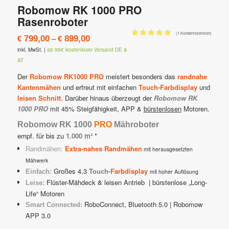
Robomow RK 1000 PRO
Rasenroboter
(
1
Kundenrezension)
–
799,00
899,00
€
€
Bewertet mit
inkl. MwSt.
|
ab 99€ kostenloser Versand DE &
5.00
von 5,
AT
basierend auf
Der
Robomow RK1000 PRO
meistert besonders das
randnahe
1
Kundenbewertung
Kantenmähen
und erfreut mit einfachen
Touch-Farbdisplay
und
leisen Schnitt
. Darüber hinaus überzeugt der
Robomow RK
1000 PRO
mit 45% Steigfähigkeit, APP &
bürstenlosen
Motoren.
Robomow RK 1000
PRO
Mähroboter
empf. für bis zu
1.000 m²
*
Extra-nahes Randmähen
Randmähen:
mit herausgesetzten
Mähwerk
Großes 4,3
Touch-
Farbdisplay
Einfach:
mit hoher Auflösung
Flüster-Mähdeck & leisen Antrieb | bürstenlose „Long-
Leise:
Life“ Motoren
RoboConnect, Bluetooth 5.0 | Robomow
Smart Connected:
APP 3.0