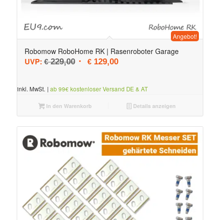
Angebot!
Robomow RoboHome RK | Rasenroboter Garage
Ursprünglicher Preis war: € 229,00
Aktueller Preis ist: € 129,00.
UVP:
229,00
129,00
€
€
inkl. MwSt.
|
ab 99€ kostenloser Versand DE & AT
In den Warenkorb
Details anzeigen