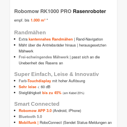
Robomow RK1000 PRO
Rasenroboter
empf. bis
1.000 m²
*
Randmähen
Extra
kantennahes Randmähen
| Rand-Navigation
Mäht über die Antriebsräder hinaus | herausgesetzten
Mähwerk
Frei-schwingendes Mähwerk
| passt sich an die
Unebenheit des Rasens an
Super Einfach, Leise & Innovativ
Farb-
Touchdisplay
mit hoher Auflösung
Sehr leise
< 60 dB
Steigfähigkeit
bis zu 45%
(am Kabel 20%)
Smart Connected
Robomow APP 3.0
(Android, iPhone)
Bluetooth 5.0
Mobilfunk |
RoboConnect (Sendet Status-Meldungen an