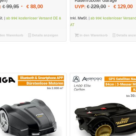
Ursprünglicher Preis war: € 99,95
Aktueller Preis ist: € 88,00.
Ursprüngliche
A
:
UVP:
99,95
88,00
229,00
129,00
€
€
€
€
t.
|
ab 99€ kostenloser Versand DE &
inkl. MwSt.
|
ab 99€ kostenloser Versan
AT
den Warenkorb
Details anzeigen
In den Warenkorb
Details anze