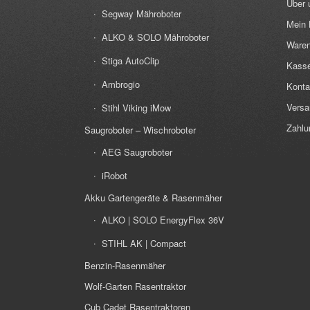
Über 
Segway Mähroboter
Mein 
ALKO & SOLO Mähroboter
Waren
Stiga AutoClip
Kass
Ambrogio
Konta
Versa
Stihl Viking iMow
Zahlu
Saugroboter – Wischroboter
AEG Saugroboter
iRobot
Akku Gartengeräte & Rasenmäher
ALKO | SOLO EnergyFlex 36V
STIHL AK | Compact
Benzin-Rasenmäher
Wolf-Garten Rasentraktor
Cub Cadet Rasentraktoren