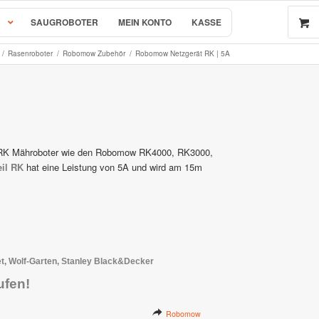
SAUGROBOTER
MEIN KONTO
KASSE
/
Rasenroboter
/
Robomow Zubehör
/
Robomow Netzgerät RK | 5A
 by AL-KO
r & Ersatzteile
w RK Mähroboter wie den Robomow RK4000, RK3000,
eil RK
hat eine Leistung von 5A und wird am 15m
rsatzteile
 Wolf-Garten, Stanley Black&Decker
ufen!
e
Robomow