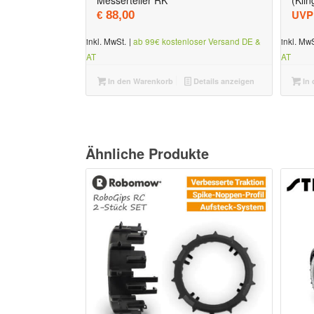
UVP
88,00
€
inkl. MwSt.
|
ab 99€ kostenloser Versand DE &
inkl. MwS
AT
AT
In den Warenkorb
Details anzeigen
In 
Ähnliche Produkte