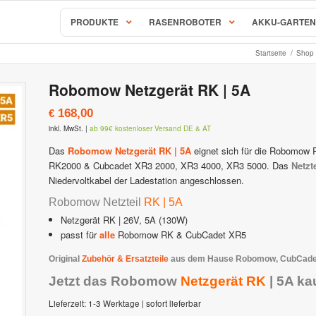
PRODUKTE
RASENROBOTER
AKKU-GARTEN
Startseite
/
Shop
AL-KO & SOLO Mähroboter
Robomow Netzgerät RK | 5A
S, RC & RX Serie
SOLO Robolinho Mähroboter |
168,00
€
behör & Ersatzteile
AL-KO Robolinho Mähroboter
inkl. MwSt.
|
ab 99€ kostenloser Versand DE & AT
ALKO | SOLO Robolinho Zubehö
Mähroboter & Rasenroboter
Das
Robomow Netzgerät RK | 5A
eignet sich für die Robomo
RK2000 & Cubcadet XR3 2000, XR3 4000, XR3 5000. Das
Netzt
STIHL iMow Mähroboter
Niedervoltkabel der Ladestation angeschlossen.
Rockmow & RockNeo Mähroboter
ähroboter Zubehör & Ersatzteile
STIHL Viking iMow Zubehör & E
Robomow Netzteil
RK | 5A
Netzgerät RK | 26V, 5A (130W)
hroboter
Ambrogio – Zuchetti
passt für
alle
Robomow RK & CubCadet XR5
Original
Zubehör & Ersatzteile
aus dem Hause Robomow, CubCadet,
avimow
Ambrogio Mähroboter
Jetzt das Robomow
Netzgerät RK
| 5A ka
imow Zubehör & Ersatzteile
Ambrogio Zubehör & Ersatzteil
Lieferzeit:
1-3 Werktage | sofort lieferbar
 Mähroboter
Stiga AutoClip Rasenroboter