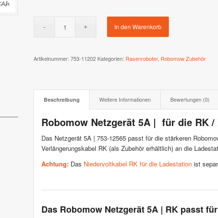
 XR3 & XR2
Stiga AutoClip Serie
In den Warenkorb
Artikelnummer:
753-11202
Kategorien:
Rasenroboter
,
Robomow Zubehör
Beschreibung
Weitere Informationen
Bewertungen (0)
Robomow Netzgerät 5A | für die RK /
Das Netzgerät 5A | 753-12565 passt für die stärkeren Robom
Verlängerungskabel RK (als Zubehör erhältlich) an die Ladesta
Achtung:
Das
Niedervoltkabel RK für die Ladestation
ist separ
Das Robomow Netzgerät 5A | RK passt für