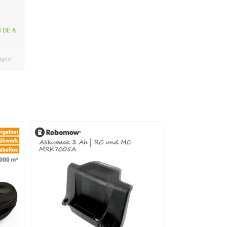
r Preis war: € 229,00
ktueller Preis ist: € 129,00.
d DE &
igen