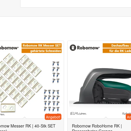
Angebot!
An
mow Messer RK | 40-Stk SET
Robomow RoboHome RK |
gen)
Rasenroboter Garage