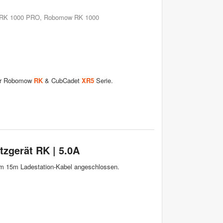
RK 1000 PRO
,
Robomow RK 1000
er Robomow
RK
& CubCadet
XR5
Serie.
zgerät RK | 5.0A
am 15m Ladestation-Kabel angeschlossen.