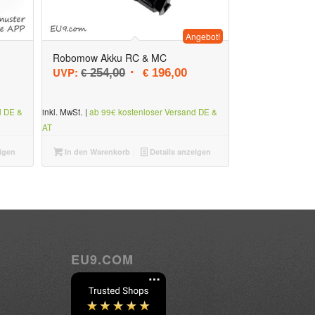
Angebot!
Robomow Akku RC & MC
Ursprünglicher Preis war: € 254,00
Aktueller Preis ist: € 196,0
UVP:
254,00
196,00
€
€
d DE &
inkl. MwSt.
|
ab 99€ kostenloser Versand DE &
AT
igen
In den Warenkorb
Details anzeigen
EU9.COM