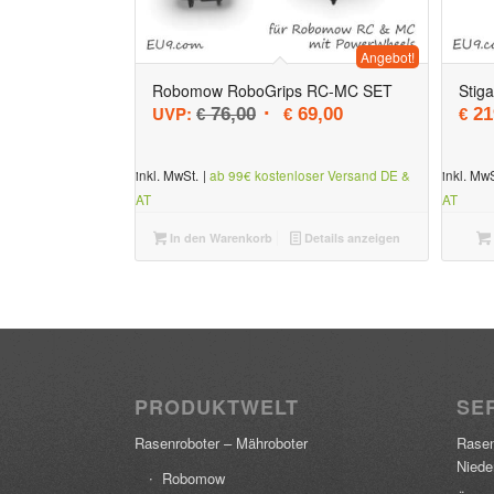
Angebot!
5.00
Robomow RoboGrips RC-MC SET
Stig
Ursprünglicher Preis war: € 76
Aktueller Preis ist: 
UVP:
76,00
69,00
21
€
€
€
inkl. MwSt.
|
ab 99€ kostenloser Versand DE &
inkl. MwS
AT
AT
In den Warenkorb
Details anzeigen
PRODUKTWELT
SER
Rasenroboter – Mähroboter
Rasen
Niede
Robomow