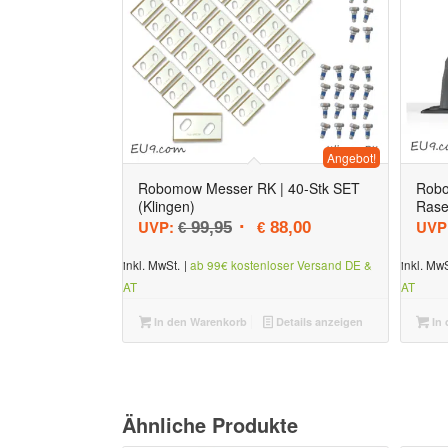
Angebot!
Robomow Messer RK | 40-Stk SET
Rob
(Klingen)
Rase
Ursprünglicher Preis war: € 99
Aktueller Preis ist: 
UVP:
UVP
99,95
88,00
€
€
inkl. MwSt.
|
ab 99€ kostenloser Versand DE &
inkl. MwS
AT
AT
In den Warenkorb
Details anzeigen
In 
Ähnliche Produkte