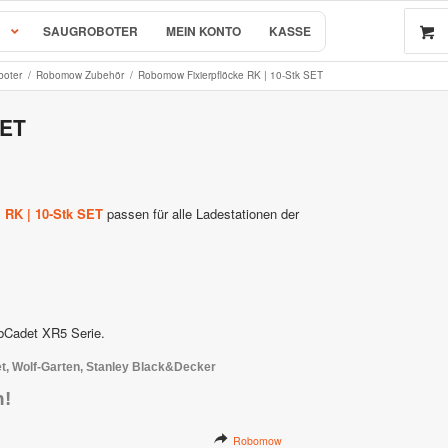
SAUGROBOTER
MEIN KONTO
KASSE
boter
/
Robomow Zubehör
/
Robomow Fixierpflöcke RK | 10-Stk SET
SET
 by AL-KO
r & Ersatzteile
l RK | 10-Stk SET
passen für alle Ladestationen der
rsatzteile
bCadet XR5 Serie.
 Wolf-Garten, Stanley Black&Decker
n!
e
Robomow