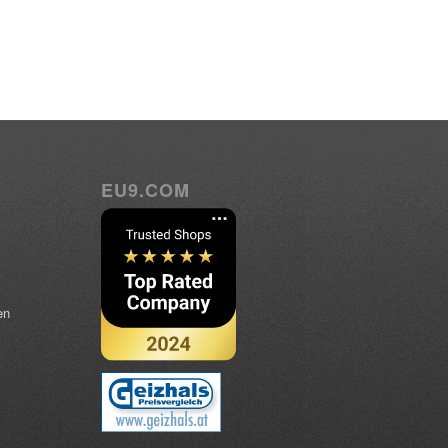
EU9.COM
en