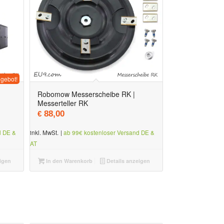
gebot!
Robomow Messerscheibe RK |
Messerteller RK
r Preis war: € 358,00
ktueller Preis ist: € 328,00.
88,00
€
d DE &
inkl. MwSt.
|
ab 99€ kostenloser Versand DE &
AT
igen
In den Warenkorb
Details anzeigen