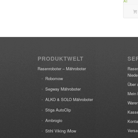
AT
PRODUKTWELT
SER
Rasenroboter – Mähroboter
Rasen
Niede
Robomow
Über 
Segway Mähroboter
Mein 
ALKO & SOLO Mähroboter
Waren
Stiga AutoClip
Kass
Ambrogio
Konta
Versa
Stihl Viking iMow