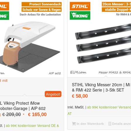
t mit
STIHL Viking Messer 20cm | Mi
& RMi 422 Serie | 3-Stk SET
Angebot!
58,00
€
L Viking Protect iMow
inkl. MwSt.
|
ab 99€ kostenloser Versan
oboter-Garage | AIP 602
Ursprünglicher Preis war: € 209,00
Aktueller Preis ist: € 165,00.
:
AT
209,00
165,00
€
€
In den Warenkorb
Details anze
t.
|
ab 99€ kostenloser Versand DE &