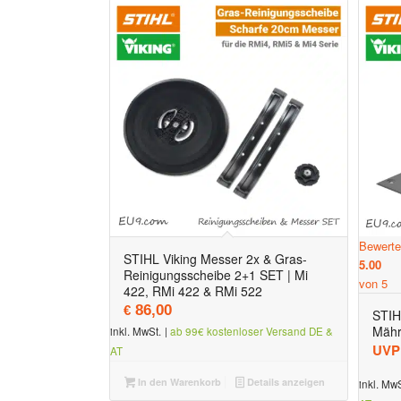
Bewerte
STIHL Viking Messer 2x & Gras-
5.00
Reinigungsscheibe 2+1 SET | Mi
von 5
422, RMi 422 & RMi 522
86,00
€
STIH
Mähr
inkl. MwSt.
|
ab 99€ kostenloser Versand DE &
UVP
AT
In den Warenkorb
Details anzeigen
inkl. MwS