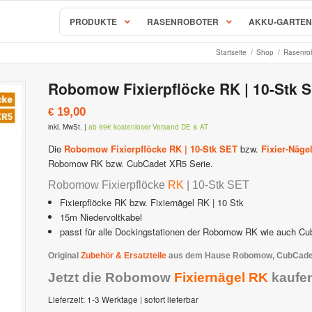
PRODUKTE
RASENROBOTER
AKKU-GARTEN
Startseite
/
Shop
/
Rasenro
AL-KO & SOLO Mähroboter
Robomow Fixierpflöcke RK | 10-Stk 
S, RC & RX Serie
SOLO Robolinho Mähroboter |
19,00
€
behör & Ersatzteile
AL-KO Robolinho Mähroboter
inkl. MwSt.
|
ab 99€ kostenloser Versand DE & AT
ALKO | SOLO Robolinho Zubehö
Mähroboter & Rasenroboter
Die
Robomow Fixierpflöcke RK | 10-Stk SET
bzw.
Fixier-Näge
Robomow RK bzw. CubCadet XR5 Serie.
STIHL iMow Mähroboter
Rockmow & RockNeo Mähroboter
Robomow Fixierpflöcke
RK
| 10-Stk SET
ähroboter Zubehör & Ersatzteile
STIHL Viking iMow Zubehör & E
Fixierpflöcke RK bzw. Fixiernägel RK | 10 Stk
15m Niedervoltkabel
hroboter
Ambrogio – Zuchetti
passt für alle Dockingstationen der Robomow RK wie auch Cu
Original
Zubehör & Ersatzteile
aus dem Hause Robomow, CubCadet,
avimow
Ambrogio Mähroboter
Jetzt die Robomow
Fixiernägel RK
kaufe
imow Zubehör & Ersatzteile
Ambrogio Zubehör & Ersatzteil
Lieferzeit:
1-3 Werktage | sofort lieferbar
 Mähroboter
Stiga AutoClip Rasenroboter