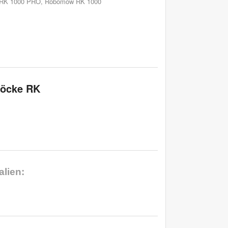
RK 1000 PRO
,
Robomow RK 1000
löcke RK
lien: