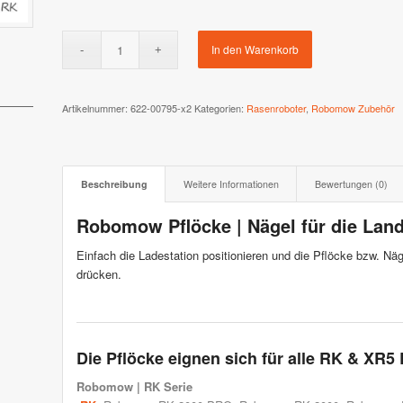
 XR3 & XR2
Stiga AutoClip Serie
In den Warenkorb
Artikelnummer:
622-00795-x2
Kategorien:
Rasenroboter
,
Robomow Zubehör
Beschreibung
Weitere Informationen
Bewertungen (0)
Robomow Pflöcke | Nägel für die Lan
Einfach die Ladestation positionieren und die Pflöcke bzw. Nä
drücken.
Die Pflöcke eignen sich für alle RK & XR5
Robomow
| RK Serie