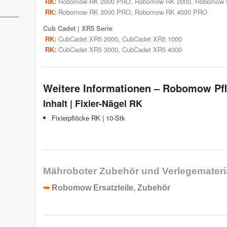
RK:
Robomow RK 2000 PRO
,
Robomow RK 2000
,
Robomow 
RK:
Robomow RK 3000 PRO
,
Robomow RK 4000 PRO
Cub Cadet | XR5 Serie
RK:
CubCadet XR5 2000, CubCadet XR5 1000
RK:
CubCadet XR5 3000, CubCadet XR5 4000
Weitere Informationen – Robomow Pf
Inhalt | Fixier-Nägel RK
Fixierpflöcke RK | 10-Stk
Mähroboter Zubehör und Verlegemateria
➥
Robomow Ersatzteile, Zubehör