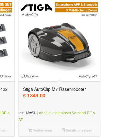
 422
Stiga AutoClip M7 Rasenroboter
1349,00
€
d DE &
inkl. MwSt.
|
ab 99€ kostenloser Versand DE &
AT
igen
Weiterlesen
Details anzeigen