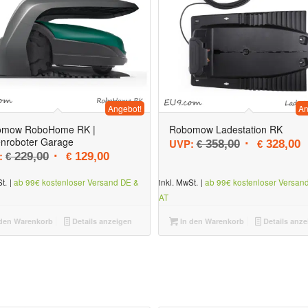
Angebot!
An
omow RoboHome RK |
Robomow Ladestation RK
nroboter Garage
Ursprüngliche
A
UVP:
358,00
328,00
€
€
,95
€ 88,00.
Ursprünglicher Preis war: € 229,00
Aktueller Preis ist: € 129,00.
:
229,00
129,00
€
€
t.
|
ab 99€ kostenloser Versand DE &
inkl. MwSt.
|
ab 99€ kostenloser Versan
AT
den Warenkorb
Details anzeigen
In den Warenkorb
Details anze