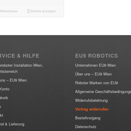
Weiterlesen
Details anzeigen
VICE & HILFE
EU9 ROBOTICS
roboter Installation Wien,
Unternehmen EU9 Wien
rösterreich
Über uns – EU9 Wien
uns – EU9 Wien
Roboter Marken von EU9
Konto
Allgemeine Geschäftsbedingung
korb
Widerrufsbelehrung
e
Vertrag widerrufen
kt
Bestellvorgang
nd & Lieferung
Datenschutz