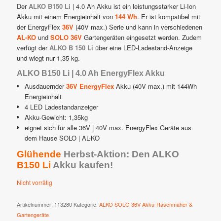
war:
ist:
Der
ALKO B150 Li
| 4.0 Ah Akku ist ein leistungsstarker Li-Ion
€ 169,00
€ 149,00.
Akku mit einem Energieinhalt von
144 Wh
. Er ist kompatibel mit
der EnergyFlex
36V
(40V max.) Serie und kann in verschiedenen
AL-KO
und
SOLO 36V
Gartengeräten eingesetzt werden. Zudem
verfügt der
ALKO B 150 Li
über eine LED-Ladestand-Anzeige
und wiegt nur 1,35 kg.
ALKO B150 Li | 4.0 Ah EnergyFlex Akku
Ausdauernder
36V EnergyFlex
Akku (40V max.) mit 144Wh
Energieinhalt
4 LED Ladestandanzeiger
Akku-Gewicht: 1,35kg
eignet sich für alle 36V | 40V max. EnergyFlex Geräte aus
dem Hause SOLO | AL-KO
Glühende
Herbst-Aktion: D
en ALKO
B150 Li
Akku kaufen!
Nicht vorrätig
Artikelnummer:
113280
Kategorie:
ALKO SOLO 36V Akku-Rasenmäher &
Gartengeräte