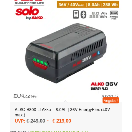
Angebot!
5.00
ALKO B800 Li Akku – 8.0Ah | 36V EnergyFlex (40V
max.)
Ursprünglicher Preis war: € 249,00
Aktueller Preis ist: € 219,00.
UVP:
249,00
219,00
€
€
inkl. MwSt.
|
ab 99€ kostenloser Versand DE & AT