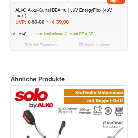
Angebot!
ALKO Akku-Gürtel BBA 40 | 36V EnergyFlex (40V
max.)
Ursprünglicher Preis war: € 59,00
Aktueller Preis ist: € 39,00.
UVP:
59,00
39,00
€
€
inkl. MwSt.
|
ab 99€ kostenloser Versand DE & AT
In den Warenkorb
Details anzeigen
Ähnliche Produkte