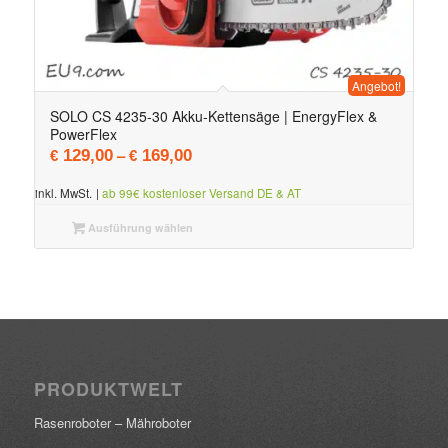
Angebot!
SOLO CS 4235-30 Akku-Kettensäge | EnergyFlex &
PowerFlex
–
129,00
169,00
€
€
inkl. MwSt.
|
ab 99€ kostenloser Versand DE & AT
Ausführung wählen
PRODUKTWELT
Rasenroboter – Mähroboter