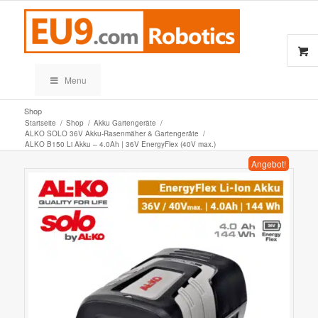
Menu
Shop
Startseite
/
Shop
/
Akku Gartengeräte
/
ALKO SOLO 36V Akku-Rasenmäher & Gartengeräte
/
ALKO B150 Li Akku – 4.0Ah | 36V EnergyFlex (40V max.)
Angebot!