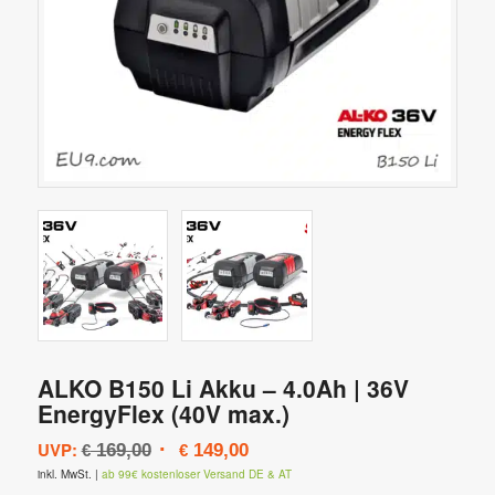
ALKO B150 Li Akku – 4.0Ah | 36V
EnergyFlex (40V max.)
Ursprünglicher
Aktueller
UVP:
169,00
149,00
€
€
Preis
Preis
inkl. MwSt.
|
ab 99€ kostenloser Versand DE & AT