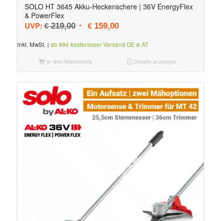
SOLO HT 3645 Akku-Heckenschere | 36V EnergyFlex
& PowerFlex
Ursprünglicher Preis war: € 219,00
Aktueller Preis ist: € 159,00.
UVP:
219,00
159,00
€
€
inkl. MwSt.
|
ab 99€ kostenloser Versand DE & AT
In den Warenkorb
Details anzeigen