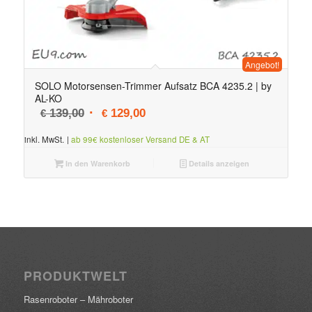
Angebot!
SOLO Motorsensen-Trimmer Aufsatz BCA 4235.2 | by
AL-KO
Ursprünglicher Preis war: € 139,00
Aktueller Preis ist: € 129,00.
139,00
129,00
€
€
inkl. MwSt.
|
ab 99€ kostenloser Versand DE & AT
In den Warenkorb
Details anzeigen
PRODUKTWELT
Rasenroboter – Mähroboter