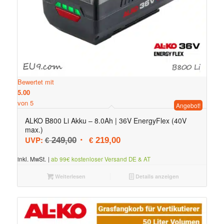
Bewertet mit
5.00
von 5
Angebot!
ALKO B800 Li Akku – 8.0Ah | 36V EnergyFlex (40V
max.)
Ursprünglicher Preis war: € 249,00
Aktueller Preis ist: € 219,00.
UVP:
249,00
219,00
€
€
inkl. MwSt.
|
ab 99€ kostenloser Versand DE & AT
Weiterlesen
Details anzeigen