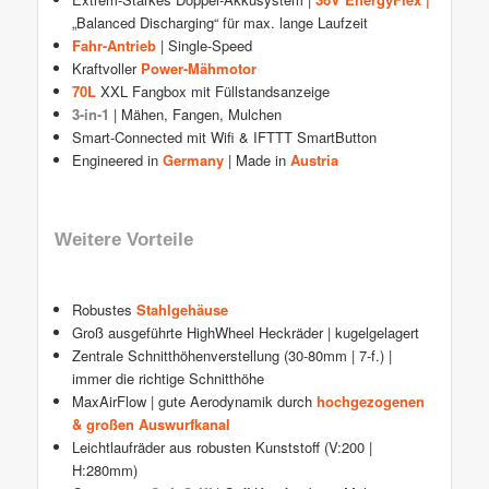
„Balanced Discharging“ für max. lange Laufzeit
Fahr-Antrieb
| Single-Speed
Kraftvoller
Power-Mähmotor
70L
XXL Fangbox mit Füllstandsanzeige
3-in-1
| Mähen, Fangen, Mulchen
Smart-Connected mit Wifi & IFTTT SmartButton
Engineered in
Germany
| Made in
Austria
Weitere Vorteile
Robustes
Stahlgehäuse
Groß ausgeführte HighWheel Heckräder | kugelgelagert
Zentrale Schnitthöhenverstellung (30-80mm | 7-f.) |
immer die richtige Schnitthöhe
MaxAirFlow | gute Aerodynamik durch
hochgezogenen
& großen Auswurfkanal
Leichtlaufräder aus robusten Kunststoff (V:200 |
H:280mm)