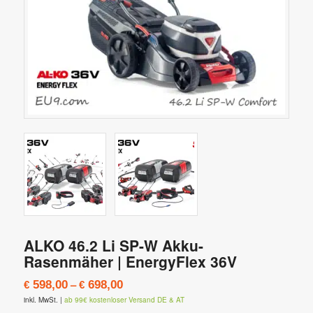
ALKO 46.2 Li SP-W Akku-
Rasenmäher | EnergyFlex 36V
–
598,00
698,00
€
€
inkl. MwSt.
|
ab 99€ kostenloser Versand DE & AT