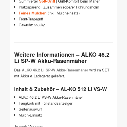
Gummierter
Soft-Griff
| Griff-Komfort beim Mähen
Platzsparend | Zusammenlegbarer Führungsholm
Feines Mulchen
(inkl. Mulcheinsatz)
Front-Tragegriff
Gewicht: 29,8kg
Weitere Informationen – ALKO 46.2
Li SP-W Akku-Rasenmäher
Das
ALKO 46.2 Li SP-W Akku-Rasenmäher
wird im SET
mit Akku & Ladegerät geliefert.
Inhalt & Zubehör – AL-KO 512 Li VS-W
ALKO 46.2 Li VS-W Akku-Rasenmäher
Fangkorb mit Füllstandsanzeiger
Seitenauswurf
Mulch-Einsatz
Je nach Variante: