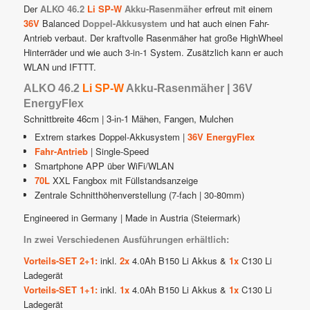
Der
ALKO 46.2
Li SP-W
Akku-Rasenmäher
erfreut mit einem
36V
Balanced
Doppel-Akkusystem
und hat auch einen Fahr-
Antrieb verbaut. Der kraftvolle Rasenmäher hat große HighWheel
Hinterräder und wie auch 3-in-1 System. Zusätzlich kann er auch
WLAN und IFTTT.
ALKO 46.2
Li SP-W
Akku-Rasenmäher | 36V
EnergyFlex
Schnittbreite 46cm | 3-in-1 Mähen, Fangen, Mulchen
Extrem starkes Doppel-Akkusystem |
36V EnergyFlex
Fahr-Antrieb
| Single-Speed
Smartphone APP über WiFi/WLAN
70L
XXL Fangbox mit Füllstandsanzeige
Zentrale Schnitthöhenverstellung (7-fach | 30-80mm)
Engineered in Germany | Made in Austria (Steiermark)
In zwei Verschiedenen Ausführungen erhältlich:
Vorteils-SET 2+1:
inkl.
2x
4.0Ah B150 Li Akkus &
1x
C130 Li
Ladegerät
Vorteils-SET 1+1:
inkl.
1x
4.0Ah B150 Li Akkus &
1x
C130 Li
Ladegerät