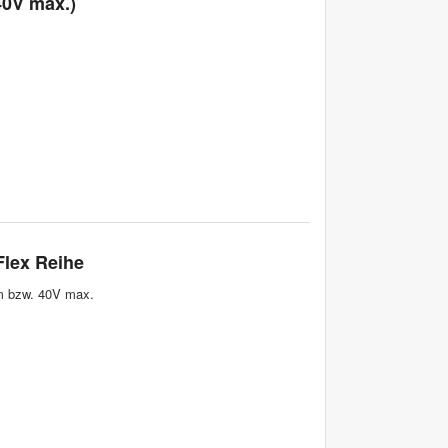
40V max.)
Flex Reihe
 bzw. 40V max.