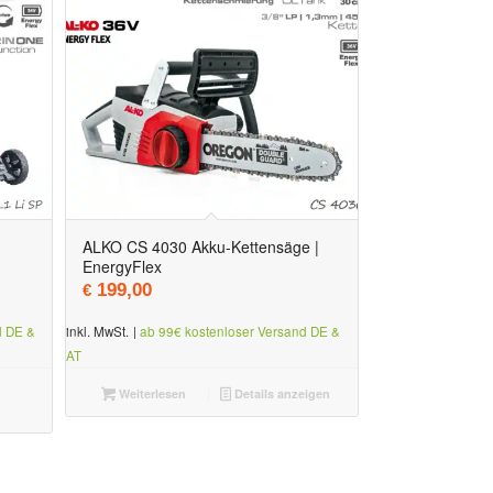
ALKO CS 4030 Akku-Kettensäge |
EnergyFlex
199,00
€
d DE &
inkl. MwSt.
|
ab 99€ kostenloser Versand DE &
AT
Weiterlesen
Details anzeigen