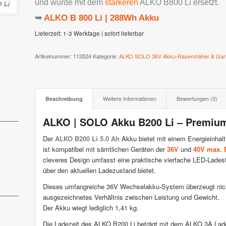
und wurde
mit dem
stärkeren
ALKO B800 Li
ersetzt.
➥
ALKO B 800 Li | 288Wh Akku
 XR3 & XR2
Stiga AutoClip Serie
Lieferzeit:
1-3 Werktage | sofort lieferbar
Artikelnummer:
113524
Kategorie:
ALKO SOLO 36V Akku-Rasenmäher & Gart
Beschreibung
Weitere Informationen
Bewertungen (0)
ALKO | SOLO Akku B200 Li – Premium
Der
ALKO B200 Li 5.0 Ah
Akku bietet mit einem Energieinhal
ist kompatibel mit sämtlichen Geräten der
36V
und
40V max. 
cleveres Design umfasst eine praktische vierfache LED-Ladest
über den aktuellen Ladezustand bietet.
Dieses umfangreiche 36V Wechselakku-System überzeugt nicht
ausgezeichnetes Verhältnis zwischen Leistung und Gewicht.
Der Akku wiegt lediglich 1,41 kg.
Die Ladezeit des ALKO B200 Li beträgt mit dem ALKO 3A Ladeg