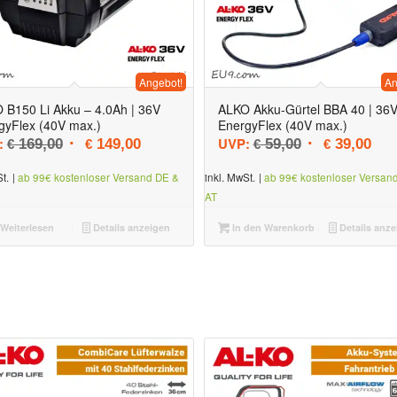
Angebot!
An
 B150 Li Akku – 4.0Ah | 36V
ALKO Akku-Gürtel BBA 40 | 36
gyFlex (40V max.)
EnergyFlex (40V max.)
Ursprünglicher Preis war: € 169,00
Aktueller Preis ist: € 149,00.
Ursprünglicher
Aktu
:
UVP:
169,00
149,00
59,00
39,00
€
€
€
€
t.
|
ab 99€ kostenloser Versand DE &
inkl. MwSt.
|
ab 99€ kostenloser Versan
AT
Weiterlesen
Details anzeigen
In den Warenkorb
Details anze