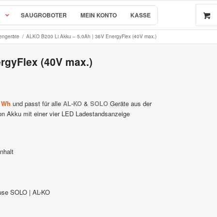
SAUGROBOTER
MEIN KONTO
KASSE
engeräte
/
ALKO B200 Li Akku – 5.0Ah | 36V EnergyFlex (40V max.)
rgyFlex (40V max.)
 by AL-KO
r & Ersatzteile
 Wh
und passt für alle
AL-KO
&
SOLO
Geräte aus der
Ion Akku mit einer vier LED Ladestandsanzeige
rsatzteile
nhalt
ause SOLO | AL-KO
e