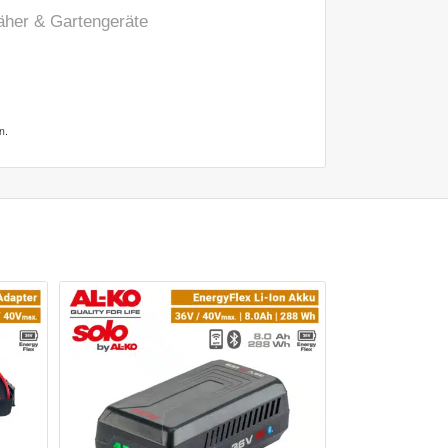
er & Gartengeräte
n.