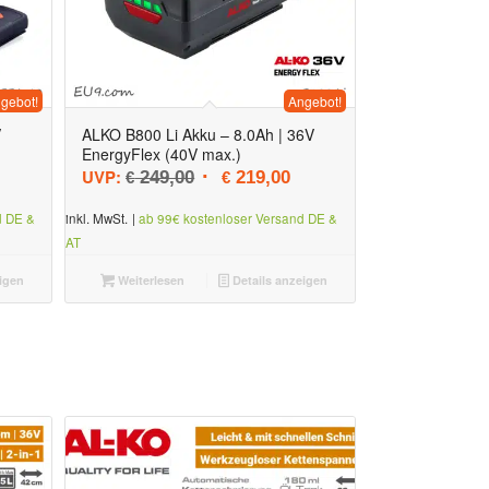
gebot!
Angebot!
5.00
V
ALKO B800 Li Akku – 8.0Ah | 36V
EnergyFlex (40V max.)
 Preis war: € 59,00
eller Preis ist: € 39,00.
Ursprünglicher Preis war: € 249,00
Aktueller Preis ist: € 219,0
UVP:
249,00
219,00
€
€
d DE &
inkl. MwSt.
|
ab 99€ kostenloser Versand DE &
AT
igen
Weiterlesen
Details anzeigen