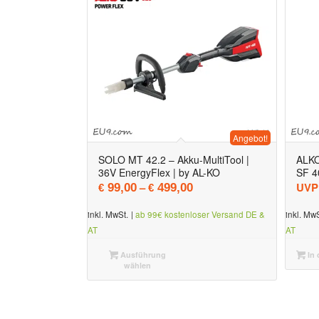
Angebot!
SOLO MT 42.2 – Akku-MultiTool |
ALKO 
36V EnergyFlex | by AL-KO
SF 4
–
UVP
99,00
499,00
€
€
inkl. MwSt.
|
ab 99€ kostenloser Versand DE &
inkl. MwS
AT
AT
Ausführung
In 
wählen