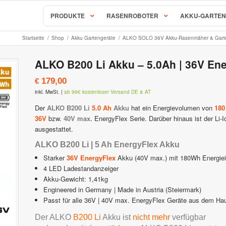
PRODUKTE
RASENROBOTER
AKKU-GARTEN
Startseite
/
Shop
/
Akku Gartengeräte
/
ALKO SOLO 36V Akku-Rasenmäher & Gart
AL-KO & SOLO Mähroboter
ALKO B200 Li Akku – 5.0Ah | 36V Ene
S, RC & RX Serie
SOLO Robolinho Mähroboter |
179,00
€
behör & Ersatzteile
AL-KO Robolinho Mähroboter
inkl. MwSt.
|
ab 99€ kostenloser Versand DE & AT
ALKO | SOLO Robolinho Zubehö
Mähroboter & Rasenroboter
Der
ALKO B200 Li
5.0 Ah
Akku
hat ein Energievolumen von
180
36V
bzw.
40V max.
EnergyFlex Serie. Darüber hinaus ist der Li-
STIHL iMow Mähroboter
ausgestattet.
Rockmow & RockNeo Mähroboter
ähroboter Zubehör & Ersatzteile
STIHL Viking iMow Zubehör & E
ALKO B200 Li | 5 Ah EnergyFlex Akku
Starker
36V EnergyFlex
Akku (40V max.) mit 180Wh Energiei
hroboter
Ambrogio – Zuchetti
4 LED Ladestandanzeiger
Akku-Gewicht: 1,41kg
avimow
Ambrogio Mähroboter
Engineered in Germany | Made in Austria (Steiermark)
Passt für alle 36V | 40V max. EnergyFlex Geräte aus dem H
imow Zubehör & Ersatzteile
Ambrogio Zubehör & Ersatzteil
Der ALKO
B200 Li
Akku ist
nicht mehr
verfügbar
 Mähroboter
Stiga AutoClip Rasenroboter