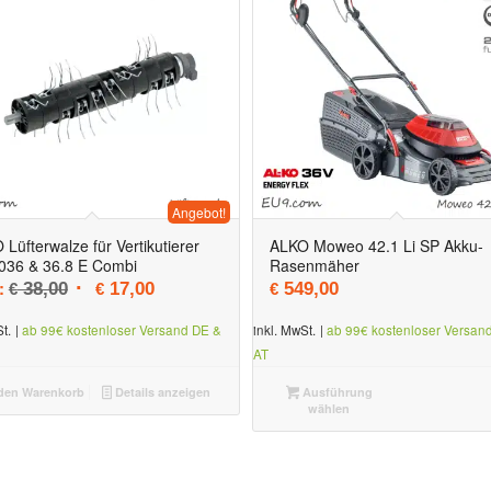
Angebot!
Lüfterwalze für Vertikutierer
ALKO Moweo 42.1 Li SP Akku-
036 & 36.8 E Combi
Rasenmäher
Ursprünglicher Preis war: € 38,00
Aktueller Preis ist: € 17,00.
:
38,00
17,00
549,00
€
€
€
t.
|
ab 99€ kostenloser Versand DE &
inkl. MwSt.
|
ab 99€ kostenloser Versan
AT
den Warenkorb
Details anzeigen
Ausführung
wählen