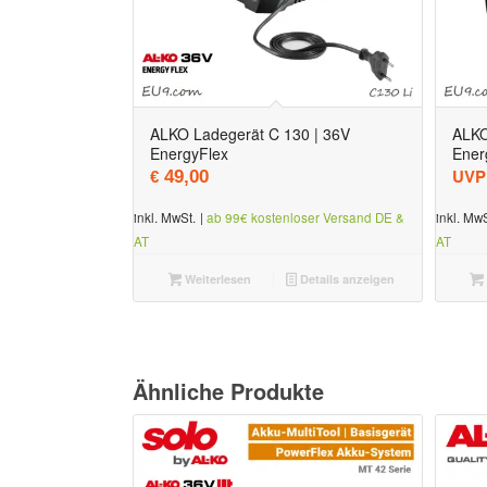
ALKO Ladegerät C 130 | 36V
ALKO
EnergyFlex
Ener
UVP
49,00
€
inkl. MwSt.
|
ab 99€ kostenloser Versand DE &
inkl. MwS
AT
AT
Weiterlesen
Details anzeigen
Ähnliche Produkte