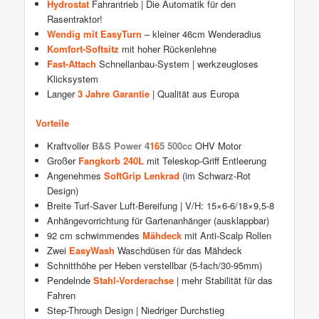
Hydrostat
Fahrantrieb | Die Automatik für den
Rasentraktor!
Wendig mit EasyTurn
– kleiner 46cm Wenderadius
Komfort-Softsitz
mit hoher Rückenlehne
Fast-Attach
Schnellanbau-System | werkzeugloses
Klicksystem
Langer
3 Jahre Garantie
| Qualität aus Europa
Vorteile
Kraftvoller
B&S Power 4
16
5 500cc
OHV Motor
Großer
Fangkorb 240L
mit Teleskop-Griff Entleerung
Angenehmes
SoftGrip Lenkrad
(im Schwarz-Rot
Design)
Breite Turf-Saver Luft-Bereifung | V/H: 15×6-6/18×9,5-8
Anhängevorrichtung für Gartenanhänger (ausklappbar)
92 cm schwimmendes
Mähdeck
mit Anti-Scalp Rollen
Zwei
EasyWash
Waschdüsen für das Mähdeck
Schnitthöhe per Heben verstellbar (5-fach/30-95mm)
Pendelnde
Stahl-Vorderachse
| mehr Stabilität für das
Fahren
Step-Through Design | Niedriger Durchstieg