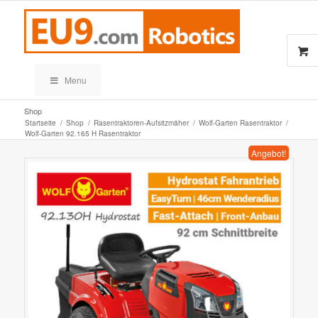
Menu
Shop
Startseite
/
Shop
/
Rasentraktoren-Aufsitzmäher
/
Wolf-Garten Rasentraktor
/
Wolf-Garten 92.165 H Rasentraktor
Angebot!