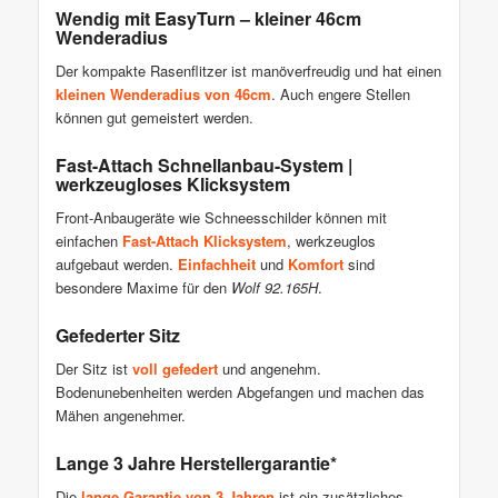
Wendig mit EasyTurn – kleiner 46cm
Wenderadius
Der kompakte Rasenflitzer ist manöverfreudig und hat einen
kleinen Wenderadius von 46cm
. Auch engere Stellen
können gut gemeistert werden.
Fast-Attach Schnellanbau-System |
werkzeugloses Klicksystem
Front-Anbaugeräte wie Schneesschilder können mit
einfachen
Fast-Attach Klicksystem
, werkzeuglos
aufgebaut werden.
Einfachheit
und
Komfort
sind
besondere Maxime für den
Wolf 92.165H
.
Gefederter Sitz
Der Sitz ist
voll gefedert
und angenehm.
Bodenunebenheiten werden Abgefangen und machen das
Mähen angenehmer.
Lange 3 Jahre Herstellergarantie*
Die
lange Garantie von 3 Jahren
ist ein zusätzliches