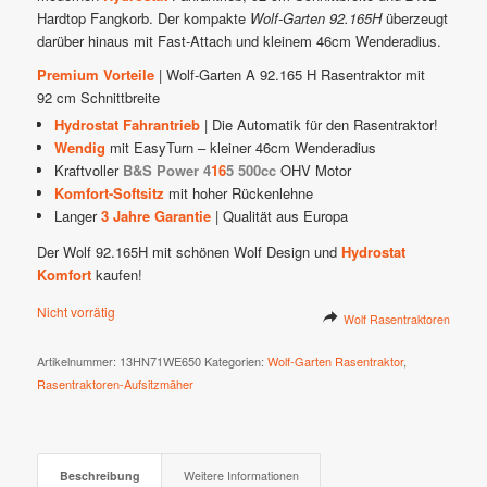
Hardtop Fangkorb. Der kompakte
Wolf-Garten 92.165H
überzeugt
darüber hinaus mit Fast-Attach und kleinem 46cm Wenderadius.
Premium Vorteile
| Wolf-Garten A 92.165 H Rasentraktor mit
92 cm Schnittbreite
Hydrostat Fahrantrieb
| Die Automatik für den Rasentraktor!
Wendig
mit EasyTurn – kleiner 46cm Wenderadius
Kraftvoller
B&S Power 4
16
5 500cc
OHV Motor
Komfort-Softsitz
mit hoher Rückenlehne
Langer
3 Jahre Garantie
| Qualität aus Europa
Der Wolf 92.165H mit schönen Wolf Design und
Hydrostat
Komfort
kaufen!
Nicht vorrätig
Wolf Rasentraktoren
Artikelnummer:
13HN71WE650
Kategorien:
Wolf-Garten Rasentraktor
,
Rasentraktoren-Aufsitzmäher
Beschreibung
Weitere Informationen