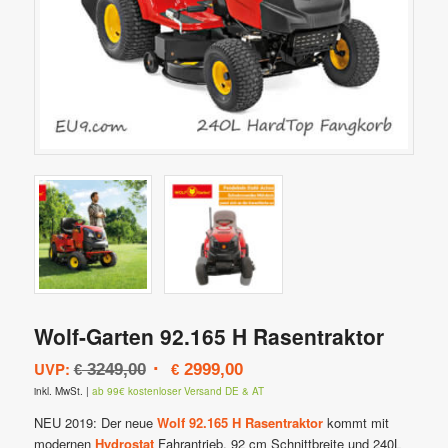
Wolf-Garten 92.165 H Rasentraktor
Ursprünglicher
Aktueller
UVP:
3249,00
2999,00
€
€
Preis
Preis
inkl. MwSt.
|
ab 99€ kostenloser Versand DE & AT
war:
ist:
NEU 2019: Der neue
Wolf 92.165 H Rasentraktor
kommt mit
€ 3249,00
€ 2999,00.
modernen
Hydrostat
Fahrantrieb, 92 cm Schnittbreite und 240L