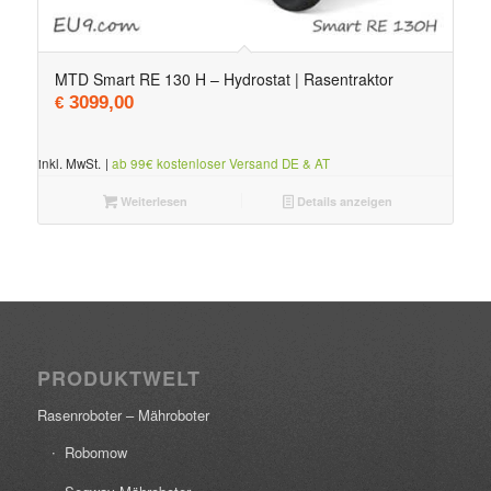
MTD Smart RE 130 H – Hydrostat | Rasentraktor
3099,00
€
inkl. MwSt.
|
ab 99€ kostenloser Versand DE & AT
Weiterlesen
Details anzeigen
PRODUKTWELT
Rasenroboter – Mähroboter
Robomow