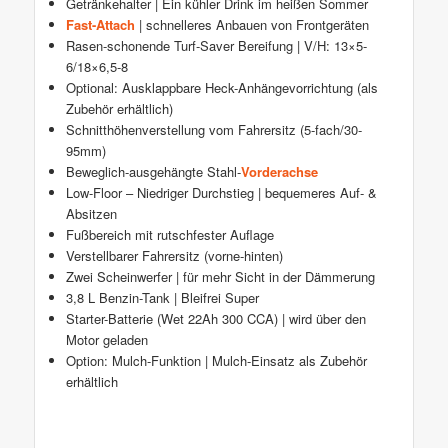
Getränkehalter | Ein kühler Drink im heißen Sommer
Fast-Attach
| schnelleres Anbauen von Frontgeräten
Rasen-schonende Turf-Saver Bereifung | V/H: 13×5-
6/18×6,5-8
Optional: Ausklappbare Heck-Anhängevorrichtung (als
Zubehör erhältlich)
Schnitthöhenverstellung vom Fahrersitz (5-fach/30-
95mm)
Beweglich-ausgehängte Stahl-
Vorderachse
Low-Floor – Niedriger Durchstieg | bequemeres Auf- &
Absitzen
Fußbereich mit rutschfester Auflage
Verstellbarer Fahrersitz (vorne-hinten)
Zwei Scheinwerfer | für mehr Sicht in der Dämmerung
3,8 L Benzin-Tank | Bleifrei Super
Starter-Batterie (Wet 22Ah 300 CCA) | wird über den
Motor geladen
Option: Mulch-Funktion | Mulch-Einsatz als Zubehör
erhältlich