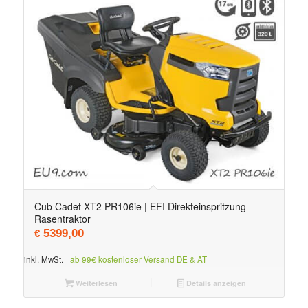
Cub Cadet XT2 PR106ie | EFI Direkteinspritzung
Rasentraktor
5399,00
€
inkl. MwSt.
|
ab 99€ kostenloser Versand DE & AT
Weiterlesen
Details anzeigen