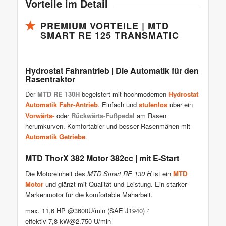
Vorteile im Detail
PREMIUM VORTEILE | MTD
SMART RE 125 TRANSMATIC
Hydrostat Fahrantrieb | Die Automatik für den
Rasentraktor
Der
MTD RE 130H
begeistert mit hochmodernen
Hydrostat
Automatik Fahr-Antrieb
. Einfach und
stufenlos
über ein
Vorwärts-
oder
Rückwärts-Fußpedal
am Rasen
herumkurven. Komfortabler und besser Rasenmähen mit
Automatik Getriebe
.
MTD ThorX 382 Motor 382cc | mit E-Start
Die Motoreinheit des
MTD Smart RE 130 H
ist ein
MTD
Motor
und glänzt mit Qualität und Leistung. Ein starker
Markenmotor für die komfortable Mäharbeit.
max. 11,6 HP @3600U/min (SAE J1940)
⁷
effektiv 7,8 kW@2.750 U/min