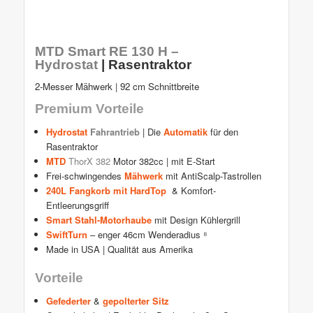
MTD Smart RE 130 H –
Hydrostat
| Rasentraktor
2-Messer Mähwerk | 92 cm Schnittbreite
Premium Vorteile
Hydrostat
Fahrantrieb
| Die
Automatik
für den
Rasentraktor
MTD
ThorX 382
Motor 382cc | mit E-Start
Frei-schwingendes
Mähwerk
mit AntiScalp-Tastrollen
240L Fangkorb mit HardTop
& Komfort-
Entleerungsgriff
Smart Stahl-Motorhaube
mit Design Kühlergrill
SwiftTurn
– enger 46cm Wenderadius ⁸
Made in USA | Qualität aus Amerika
Vorteile
Gefederter
&
gepolterter Sitz