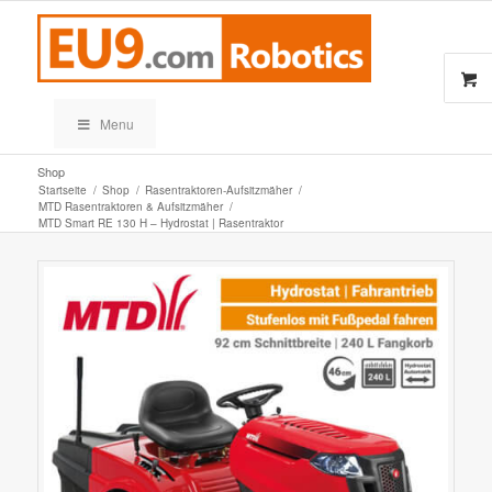
Menu
Shop
Startseite
/
Shop
/
Rasentraktoren-Aufsitzmäher
/
MTD Rasentraktoren & Aufsitzmäher
/
MTD Smart RE 130 H – Hydrostat | Rasentraktor