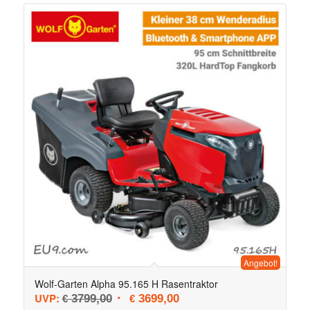
Angebot!
Wolf-Garten Alpha 95.165 H Rasentraktor
Ursprünglicher Preis war: € 3799,00
Aktueller Preis ist: € 3699,0
UVP:
3799,00
3699,00
€
€