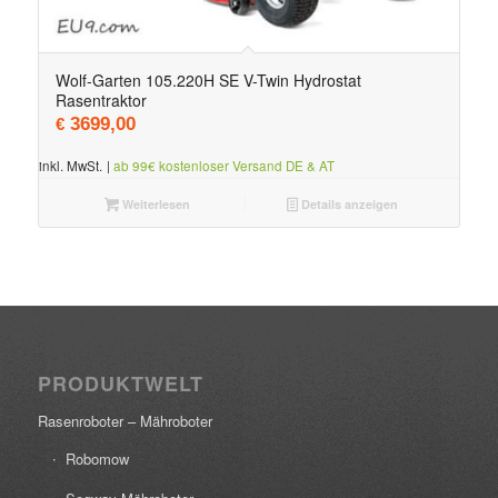
Wolf-Garten 105.220H SE V-Twin Hydrostat
Rasentraktor
3699,00
€
inkl. MwSt.
|
ab 99€ kostenloser Versand DE & AT
Weiterlesen
Details anzeigen
PRODUKTWELT
Rasenroboter – Mähroboter
Robomow