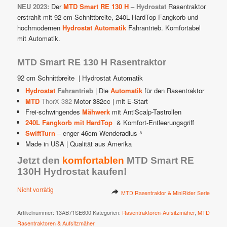
NEU 2023:
Der
MTD Smart RE 130 H
– Hydrostat
Rasentraktor
erstrahlt mit 92 cm Schnittbreite, 240L HardTop Fangkorb und
hochmodernen
Hydrostat Automatik
Fahrantrieb. Komfortabel
mit Automatik.
MTD Smart RE 130 H Rasentraktor
92 cm Schnittbreite | Hydrostat Automatik
Hydrostat
Fahrantrieb
| Die
Automatik
für den Rasentraktor
MTD
ThorX 382
Motor 382cc | mit E-Start
Frei-schwingendes
Mähwerk
mit AntiScalp-Tastrollen
240L Fangkorb mit HardTop
& Komfort-Entleerungsgriff
SwiftTurn
– enger 46cm Wenderadius ⁸
Made in USA | Qualität aus Amerika
Jetzt den
komfortablen
MTD Smart RE
130H Hydrostat kaufen!
Nicht vorrätig
MTD Rasentraktor & MiniRider Serie
Artikelnummer:
13AB71SE600
Kategorien:
Rasentraktoren-Aufsitzmäher
,
MTD
Rasentraktoren & Aufsitzmäher