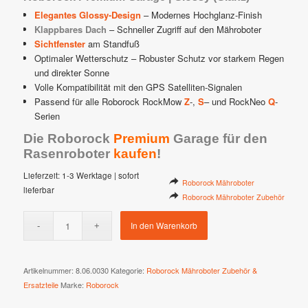
Elegantes Glossy-Design
– Modernes Hochglanz-Finish
Klappbares Dach
– Schneller Zugriff auf den Mähroboter
Sichtfenster
am Standfuß
Optimaler Wetterschutz – Robuster Schutz vor starkem Regen
und direkter Sonne
Volle Kompatibilität mit den GPS Satelliten-Signalen
Passend für alle Roborock RockMow
Z
-,
S
– und RockNeo
Q
-
Serien
Die Roborock
Premium
Garage für den
Rasenroboter
kaufen
!
Lieferzeit:
1-3 Werktage | sofort
Roborock Mähroboter
lieferbar
Roborock Mähroboter Zubehör
In den Warenkorb
Artikelnummer:
8.06.0030
Kategorie:
Roborock Mähroboter Zubehör &
Ersatzteile
Marke:
Roborock