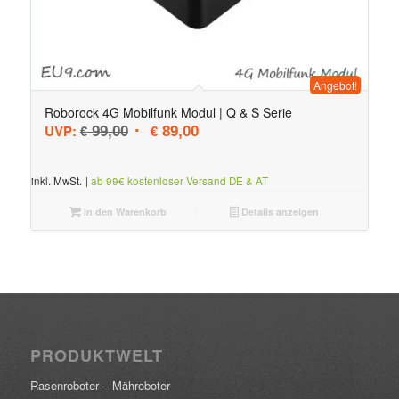
Angebot!
Roborock 4G Mobilfunk Modul | Q & S Serie
Ursprünglicher Preis war: € 99,00
Aktueller Preis ist: € 89,00.
UVP:
99,00
89,00
€
€
inkl. MwSt.
|
ab 99€ kostenloser Versand DE & AT
In den Warenkorb
Details anzeigen
PRODUKTWELT
Rasenroboter – Mähroboter