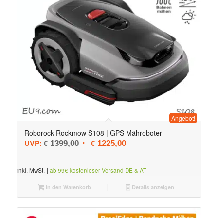
Angebot!
Roborock Rockmow S108 | GPS Mähroboter
Ursprünglicher Preis war: € 1399,00
Aktueller Preis ist: € 1225,0
UVP:
1399,00
1225,00
€
€
inkl. MwSt.
|
ab 99€ kostenloser Versand DE & AT
In den Warenkorb
Details anzeigen