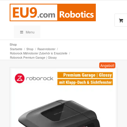
Menu
Shop
Startseite
/
Shop
/
Rasenroboter
/
Roborock Mähroboter Zubehör & Ersatzteile
/
Roborock Premium Garage | Glossy
Angebot!