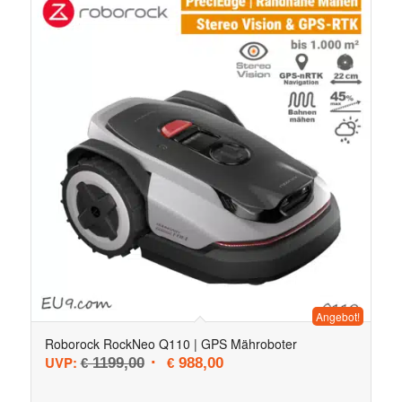
Angebot!
Roborock RockNeo Q110 | GPS Mähroboter
Ursprünglicher Preis war: € 1199,00
Aktueller Preis ist: € 988,00.
UVP:
1199,00
988,00
€
€