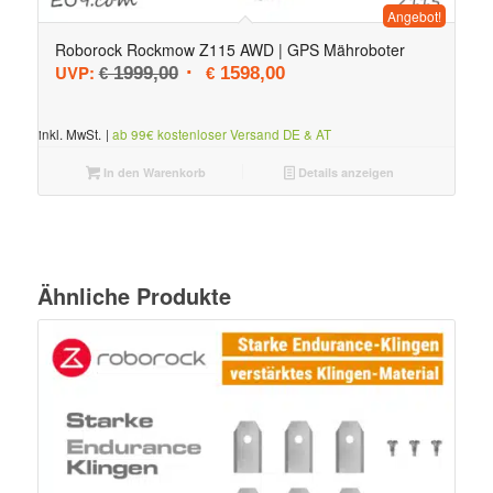
Angebot!
Roborock Rockmow Z115 AWD | GPS Mähroboter
Ursprünglicher Preis war: € 1999,00
Aktueller Preis ist: € 1598,0
UVP:
1999,00
1598,00
€
€
inkl. MwSt.
|
ab 99€ kostenloser Versand DE & AT
In den Warenkorb
Details anzeigen
Ähnliche Produkte