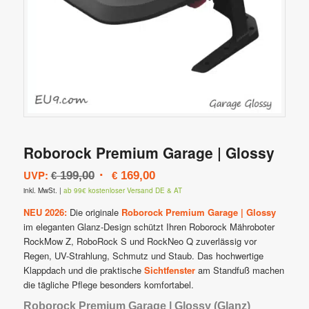
Roborock Premium Garage | Glossy
Ursprünglicher
Aktueller
UVP:
199,00
169,00
€
€
Preis
Preis
inkl. MwSt.
|
ab 99€ kostenloser Versand DE & AT
war:
ist:
NEU 2026:
Die originale
Roborock Premium Garage | Glossy
€ 199,00
€ 169,00.
im eleganten Glanz-Design schützt Ihren Roborock Mähroboter
RockMow Z, RoboRock S und RockNeo Q zuverlässig vor
Regen, UV-Strahlung, Schmutz und Staub. Das hochwertige
Klappdach und die praktische
Sichtfenster
am Standfuß machen
die tägliche Pflege besonders komfortabel.
Roborock Premium Garage | Glossy (Glanz)