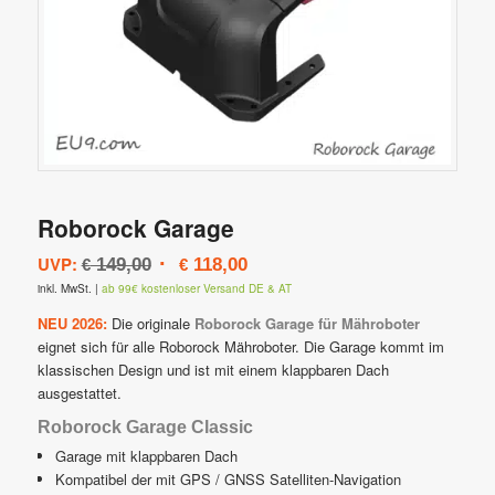
Roborock Garage
Ursprünglicher
Aktueller
UVP:
149,00
118,00
€
€
Preis
Preis
inkl. MwSt.
|
ab 99€ kostenloser Versand DE & AT
war:
ist:
NEU 2026:
Die originale
Roborock Garage für Mähroboter
€ 149,00
€ 118,00.
eignet sich für alle Roborock Mähroboter. Die Garage kommt im
klassischen Design und ist mit einem klappbaren Dach
ausgestattet.
Roborock Garage Classic
Garage mit klappbaren Dach
Kompatibel der mit GPS / GNSS Satelliten-Navigation