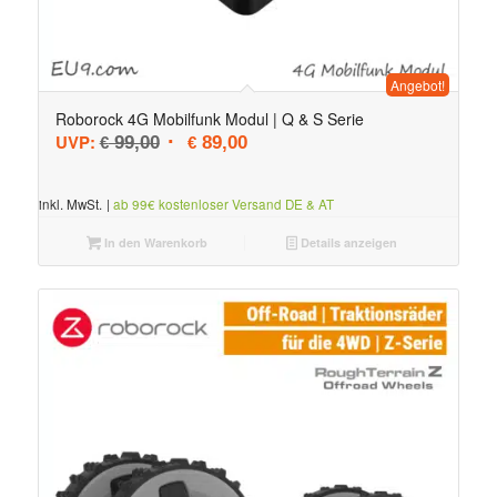
Angebot!
Roborock 4G Mobilfunk Modul | Q & S Serie
Ursprünglicher Preis war: € 99,00
Aktueller Preis ist: € 89,00.
UVP:
99,00
89,00
€
€
inkl. MwSt.
|
ab 99€ kostenloser Versand DE & AT
In den Warenkorb
Details anzeigen