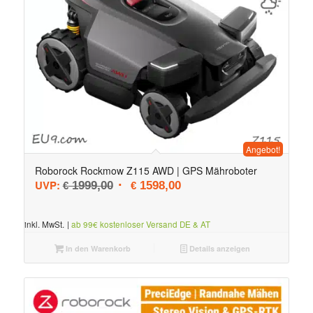
Angebot!
Roborock Rockmow Z115 AWD | GPS Mähroboter
Ursprünglicher Preis war: € 1999,00
Aktueller Preis ist: € 1598,0
UVP:
1999,00
1598,00
€
€
inkl. MwSt.
|
ab 99€ kostenloser Versand DE & AT
In den Warenkorb
Details anzeigen