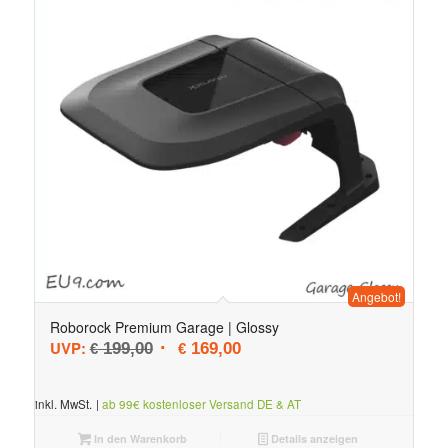
Angebot!
Roborock Premium Garage | Glossy
Ursprünglicher Preis war: € 199,00
Aktueller Preis ist: € 169,00.
UVP:
199,00
169,00
€
€
inkl. MwSt.
|
ab 99€ kostenloser Versand DE & AT
In den Warenkorb
Details anzeigen