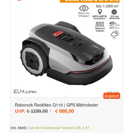
Angebot!
Roborock RockNeo Q110 | GPS Mähroboter
Ursprünglicher Preis war: € 1199,00
Aktueller Preis ist: € 988,00.
UVP:
1199,00
988,00
€
€
inkl. MwSt.
|
ab 99€ kostenloser Versand DE & AT