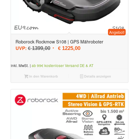
Angebot!
Roborock Rockmow S108 | GPS Mähroboter
Ursprünglicher Preis war: € 1399,00
Aktueller Preis ist: € 1225,0
UVP:
1399,00
1225,00
€
€
inkl. MwSt.
|
ab 99€ kostenloser Versand DE & AT
In den Warenkorb
Details anzeigen