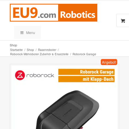
Menu
Shop
Startseite
/
Shop
/
Rasenroboter
/
Roborock Mähroboter Zubehör & Ersatzteile
/
Roborock Garage
Angebot!