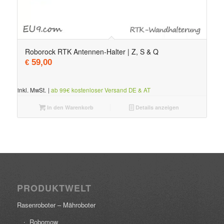
Roborock RTK Antennen-Halter | Z, S & Q
59,00
€
inkl. MwSt.
|
ab 99€ kostenloser Versand DE & AT
In den Warenkorb
Details anzeigen
PRODUKTWELT
Rasenroboter – Mähroboter
Robomow