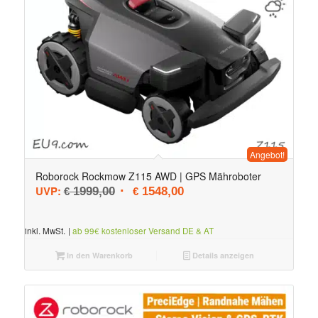
Angebot!
Roborock Rockmow Z115 AWD | GPS Mähroboter
Ursprünglicher Preis war: € 1999,00
Aktueller Preis ist: € 1548,0
UVP:
1999,00
1548,00
€
€
inkl. MwSt.
|
ab 99€ kostenloser Versand DE & AT
In den Warenkorb
Details anzeigen