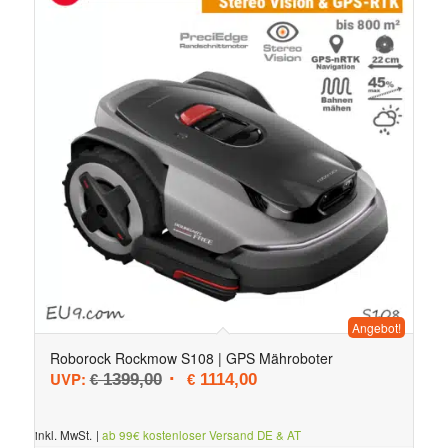
Angebot!
Roborock Rockmow S108 | GPS Mähroboter
Ursprünglicher Preis war: € 1399,00
Aktueller Preis ist: € 1114,0
UVP:
1399,00
1114,00
€
€
inkl. MwSt.
|
ab 99€ kostenloser Versand DE & AT