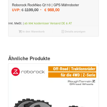
Roborock RockNeo Q110 | GPS Mähroboter
Ursprünglicher Preis war: € 1199,00
Aktueller Preis ist: € 988,00.
UVP:
1199,00
988,00
€
€
inkl. MwSt.
|
ab 99€ kostenloser Versand DE & AT
In den Warenkorb
Details anzeigen
Ähnliche Produkte