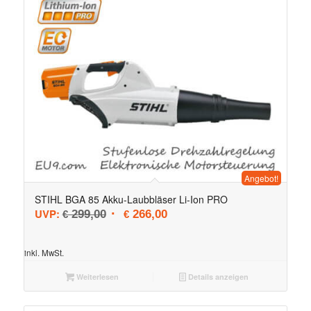
Angebot!
STIHL BGA 85 Akku-Laubbläser Li-Ion PRO
Ursprünglicher Preis war: € 299,00
Aktueller Preis ist: € 266,00.
UVP:
299,00
266,00
€
€
inkl. MwSt.
Weiterlesen
Details anzeigen