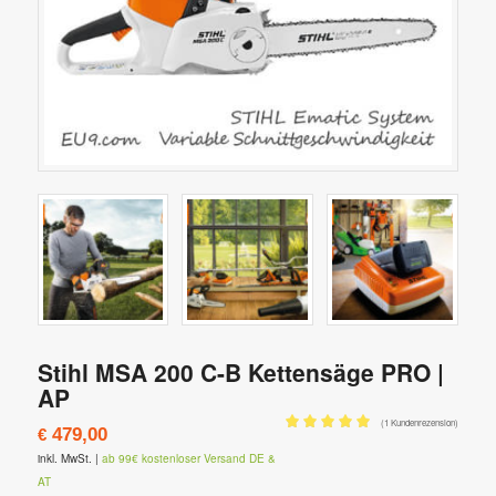
Stihl MSA 200 C-B Kettensäge PRO |
AP
(
1
Kundenrezension)
479,00
€
Bewertet mit
inkl. MwSt.
|
ab 99€ kostenloser Versand DE &
5.00
von 5,
AT
basierend auf