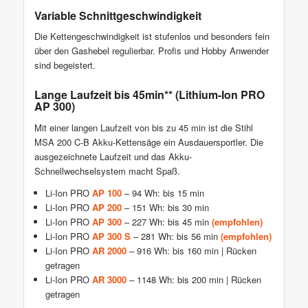
Variable Schnittgeschwindigkeit
Die Kettengeschwindigkeit ist stufenlos und besonders fein
über den Gashebel regulierbar. Profis und Hobby Anwender
sind begeistert.
Lange Laufzeit bis 45min** (Lithium-Ion PRO
AP 300)
Mit einer langen Laufzeit von bis zu 45 min ist die Stihl
MSA 200 C-B Akku-Kettensäge ein Ausdauersportler. Die
ausgezeichnete Laufzeit und das Akku-
Schnellwechselsystem macht Spaß.
Li-Ion PRO
AP 100
– 94 Wh: bis 15 min
Li-Ion PRO
AP 200
– 151 Wh: bis 30 min
Li-Ion PRO
AP 300
– 227 Wh: bis 45 min
(empfohlen)
Li-Ion PRO
AP 300 S
– 281 Wh: bis 56 min
(empfohlen)
Li-Ion PRO
AR 2000
– 916 Wh: bis 160 min | Rücken
getragen
Li-Ion PRO
AR 3000
– 1148 Wh: bis 200 min | Rücken
getragen