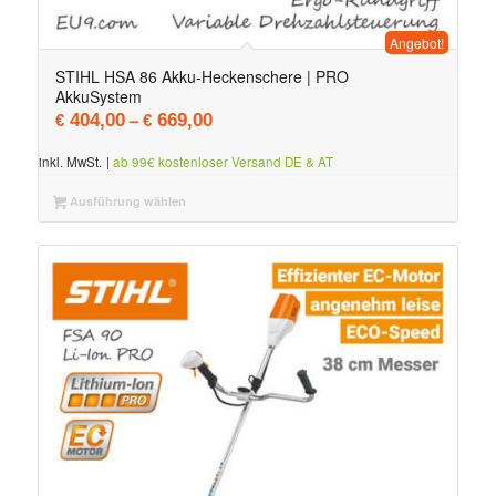
Angebot!
5.00
STIHL HSA 86 Akku-Heckenschere | PRO
AkkuSystem
–
404,00
669,00
€
€
inkl. MwSt.
|
ab 99€ kostenloser Versand DE & AT
Ausführung wählen