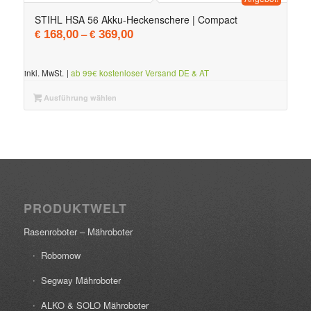
5.00
STIHL HSA 56 Akku-Heckenschere | Compact
–
168,00
369,00
€
€
inkl. MwSt.
|
ab 99€ kostenloser Versand DE & AT
Ausführung wählen
PRODUKTWELT
Rasenroboter – Mähroboter
Robomow
Segway Mähroboter
ALKO & SOLO Mähroboter