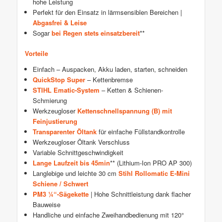
hohe Leistung
Perfekt für den Einsatz in lärmsensiblen Bereichen |
Abgasfrei & Leise
Sogar
bei Regen stets einsatzbereit
**
Vorteile
Einfach – Auspacken, Akku laden, starten, schneiden
QuickStop Super
– Kettenbremse
STIHL Ematic-System
– Ketten & Schienen-
Schmierung
Werkzeugloser
Kettenschnellspannung (B) mit
Feinjustierung
Transparenter Öltank
für einfache Füllstandkontrolle
Werkzeugloser Öltank Verschluss
Variable Schnittgeschwindigkeit
Lange Laufzeit bis 45min
** (Lithium-Ion PRO AP 300)
Langlebige und leichte 30 cm
Stihl Rollomatic E-Mini
Schiene / Schwert
PM3 ¼“-Sägekette
| Hohe Schnittleistung dank flacher
Bauweise
Handliche und einfache Zweihandbedienung mit 120°