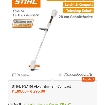
Angebot!
5.00
STIHL FSA 56 Akku-Trimmer | Compact
–
189,00
295,00
€
€
inkl. MwSt.
|
ab 99€ kostenloser Versand DE & AT