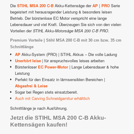
Die
STIHL MSA 200 C-B
Akku-Kettensäge der
AP | PRO
Serie
1
Kundenbewertung
begeistert mit herausragender Leistung & besonders leisen
Betrieb. Der bürstenlose EC Motor verspricht eine lange
Lebensdauer und viel Kraft. Überzeugen Sie sich von den vielen
Vorteilen der
STIHL Akku-Motorsäge MSA 200 C-B PRO
.
Premium Vorteile | Stihl MSA 200 C-B mit 30 cm bzw. 35 cm
Schnittlänge
AP
Akku-System (PRO) | STIHL Akkus – Die volle Ladung
Unerhört leise
| für anspruchsvolles leises arbeiten
Bürstenloser
EC Power-Motor
| Lange Lebensdauer & hohe
Leistung
Perfekt für den Einsatz in lärmsensiblen Bereichen |
Abgasfrei & Leise
Sogar bei Regen stets einsatzbereit.
Auch mit Carving Schneidgarnitur erhältlich
Schnittlänge je nach Ausführung.
Jetzt die STIHL MSA 200 C-B Akku-
Kettensägen kaufen!