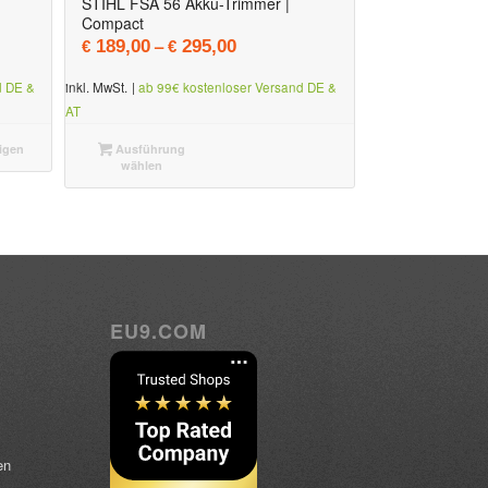
STIHL FSA 56 Akku-Trimmer |
Compact
–
189,00
295,00
€
€
d DE &
inkl. MwSt.
|
ab 99€ kostenloser Versand DE &
AT
igen
Ausführung
wählen
EU9.COM
en