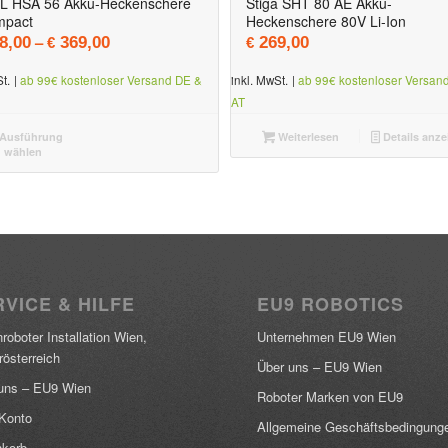
L HSA 56 Akku-Heckenschere
Stiga SHT 80 AE Akku-
mpact
Heckenschere 80V Li-Ion
109,00
 € 88,00.
–
8,00
369,00
269,00
€
€
t.
|
ab 99€ kostenloser Versand DE &
inkl. MwSt.
|
ab 99€ kostenloser Versan
AT
Ausführung
Weiterlesen
Details anze
wählen
VICE & HILFE
EU9 ROBOTICS
roboter Installation Wien,
Unternehmen EU9 Wien
rösterreich
Über uns – EU9 Wien
uns – EU9 Wien
Roboter Marken von EU9
Konto
Allgemeine Geschäftsbedingung
korb