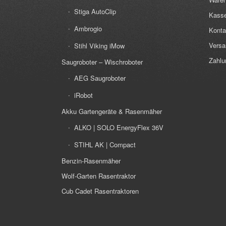
Stiga AutoClip
Kass
Ambrogio
Konta
Versa
Stihl Viking iMow
Zahlu
Saugroboter – Wischroboter
AEG Saugroboter
iRobot
Akku Gartengeräte & Rasenmäher
ALKO | SOLO EnergyFlex 36V
STIHL AK | Compact
Benzin-Rasenmäher
Wolf-Garten Rasentraktor
Cub Cadet Rasentraktoren