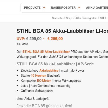
PRODUKTE
RASENROBOTER
AKKU-GARTEN
Startseite
/
Shop
/
Akku Gartengeräte
/
STIHL 
STIHL BGA 85 Akku-Laubbläser Li-I
Ursprünglicher
Aktueller
UVP:
299,00
266,00
€
€
Preis
Preis
inkl. MwSt.
war:
ist:
Der
STIHL BGA 85 Akku-Laubbläser
PRO aus der
AP
Akku-Seri
€ 299,00
€ 266,00.
Wirkungsgrad. Für den
Stihl BGA 85
benötigen Sie keinen Gehörs
STIHL BGA 85 Akku-Laubbläser | AP-Serie
Zweistufiges
Axialgebläse
| maximale Power
Starke
10 Newton
Blaskraft
Kompakter
EC-Motor
| hoher Wirkungsgrad
Leise | kein Gehörschutz notwendig
Griffnaher Schwerpunkt
ohne Akku & Ladegerät
Jetzt die BGA 85 günstig kaufen!