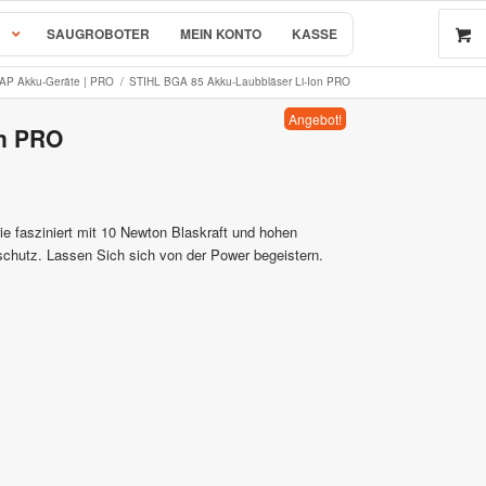
SAUGROBOTER
MEIN KONTO
KASSE
AP Akku-Geräte | PRO
/
STIHL BGA 85 Akku-Laubbläser Li-Ion PRO
Angebot!
on PRO
e fasziniert mit 10 Newton Blaskraft und hohen
chutz. Lassen Sich sich von der Power begeistern.