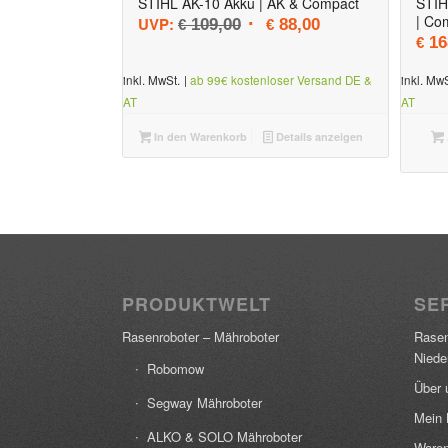
STIHL AK-10 Akku | AK & Compact
STIH
| Co
Ursprünglicher Preis war: € 
Aktueller Preis ist:
UVP:
109,00
88,00
€
€
16
€
inkl. MwSt.
|
ab 99€ kostenloser Versand DE &
inkl. MwS
AT
AT
In den Warenkorb
Details anzeigen
PRODUKTWELT
SER
Rasenroboter – Mähroboter
Rasen
Niede
Robomow
Über 
Segway Mähroboter
Mein 
ALKO & SOLO Mähroboter
Waren