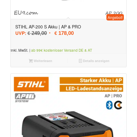
Angebot!
STIHL AP-200 S Akku | AP & PRO
Ursprünglicher Preis war: € 249,00
Aktueller Preis ist: € 178,00.
UVP:
249,00
178,00
€
€
inkl. MwSt.
|
ab 99€ kostenloser Versand DE & AT
Weiterlesen
Details anzeigen