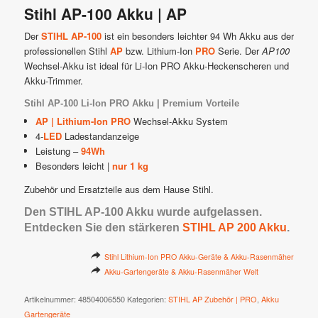
Stihl AP-100 Akku | AP
Der
STIHL AP-100
ist ein besonders leichter 94 Wh Akku aus der
professionellen Stihl
AP
bzw. Lithium-Ion
PRO
Serie. Der
AP100
Wechsel-Akku ist ideal für Li-Ion PRO Akku-Heckenscheren und
Akku-Trimmer.
Stihl AP-100 Li-Ion PRO Akku | Premium Vorteile
AP | Lithium-Ion PRO
Wechsel-Akku System
4-
LED
Ladestandanzeige
Leistung –
94Wh
Besonders leicht |
nur 1 kg
Zubehör und Ersatzteile aus dem Hause Stihl.
Den STIHL AP-100 Akku wurde aufgelassen.
Entdecken Sie den stärkeren
STIHL AP 200 Akku
.
Stihl Lithium-Ion PRO Akku-Geräte & Akku-Rasenmäher
Akku-Gartengeräte & Akku-Rasenmäher Welt
Artikelnummer:
48504006550
Kategorien:
STIHL AP Zubehör | PRO
,
Akku
Gartengeräte