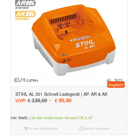
Angebot!
STIHL AL 301 Schnell-Ladegerät | AP, AR & AK
Ursprünglicher Preis war: € 139,00
Aktueller Preis ist: € 95,90.
UVP:
139,00
95,90
€
€
inkl. MwSt.
|
ab 99€ kostenloser Versand DE & AT
In den Warenkorb
Details anzeigen