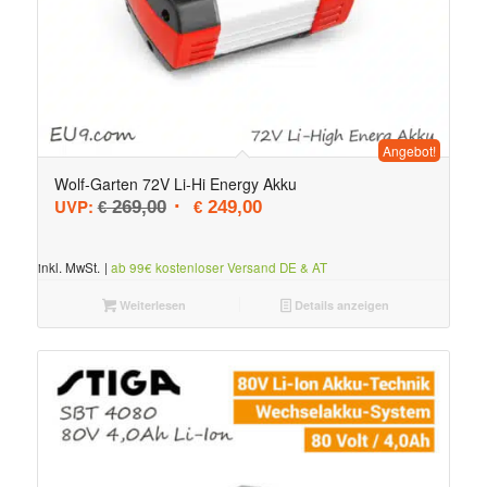
Angebot!
Wolf-Garten 72V Li-Hi Energy Akku
Ursprünglicher Preis war: € 269,00
Aktueller Preis ist: € 249,00.
UVP:
269,00
249,00
€
€
inkl. MwSt.
|
ab 99€ kostenloser Versand DE & AT
Weiterlesen
Details anzeigen