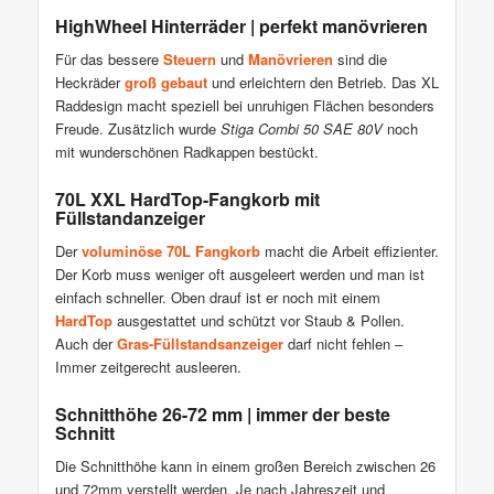
HighWheel Hinterräder | perfekt manövrieren
Für das bessere
Steuern
und
Manövrieren
sind die
Heckräder
groß gebaut
und erleichtern den Betrieb. Das XL
Raddesign macht speziell bei unruhigen Flächen besonders
Freude. Zusätzlich wurde
Stiga Combi 50 SAE 80V
noch
mit wunderschönen Radkappen bestückt.
70L XXL HardTop-Fangkorb mit
Füllstandanzeiger
Der
voluminöse 70L Fangkorb
macht die Arbeit effizienter.
Der Korb muss weniger oft ausgeleert werden und man ist
einfach schneller. Oben drauf ist er noch mit einem
HardTop
ausgestattet und schützt vor Staub & Pollen.
Auch der
Gras-Füllstandsanzeiger
darf nicht fehlen –
Immer zeitgerecht ausleeren.
Schnitthöhe 26-72 mm | immer der beste
Schnitt
Die Schnitthöhe kann in einem großen Bereich zwischen 26
und 72mm verstellt werden. Je nach Jahreszeit und