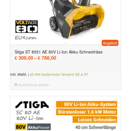
Angebot!
5.00
Stiga ST 8051 AE 80V Li-Ion Akku-Schneefräse
–
309,00
788,00
€
€
inkl. MwSt.
|
ab 99€ kostenloser Versand DE & AT
Ausführung wählen