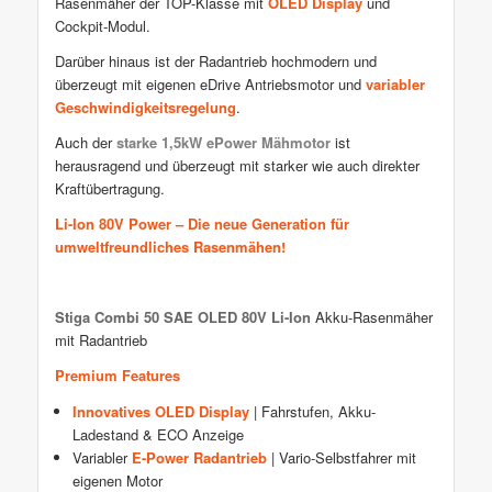
Rasenmäher der TOP-Klasse mit
OLED Display
und
Cockpit-Modul.
Darüber hinaus ist der Radantrieb hochmodern und
überzeugt mit eigenen eDrive Antriebsmotor und
variabler
Geschwindigkeitsregelung
.
Auch der
starke 1,5kW ePower Mähmotor
ist
herausragend und überzeugt mit starker wie auch direkter
Kraftübertragung.
Li-Ion 80V Power – Die neue Generation für
umweltfreundliches Rasenmähen!
Stiga Combi 50 SAE OLED 80V Li-Ion
Akku-Rasenmäher
mit Radantrieb
Premium Features
Innovatives OLED Display
| Fahrstufen, Akku-
Ladestand & ECO Anzeige
Variabler
E-Power Radantrieb
| Vario-Selbstfahrer mit
eigenen Motor