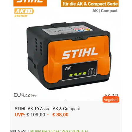
Angebot!
STIHL AK-10 Akku | AK & Compact
Ursprünglicher Preis war: € 109,00
Aktueller Preis ist: € 88,00.
UVP:
109,00
88,00
€
€
inkl. MwSt.
|
ab 99€ kostenloser Versand DE & AT