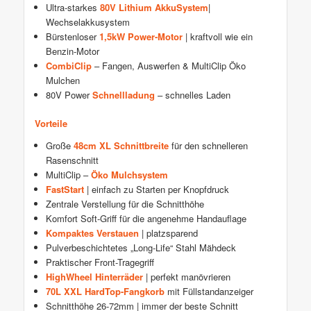
Ultra-starkes
80V Lithium AkkuSystem
|
Wechselakkusystem
Bürstenloser
1,5kW Power-Motor
| kraftvoll wie ein
Benzin-Motor
CombiClip
– Fangen, Auswerfen & MultiClip Öko
Mulchen
80V Power
Schnellladung
– schnelles Laden
Vorteile
Große
48cm XL Schnittbreite
für den schnelleren
Rasenschnitt
MultiClip –
Öko Mulchsystem
FastStart
| einfach zu Starten per Knopfdruck
Zentrale Verstellung für die Schnitthöhe
Komfort Soft-Griff für die angenehme Handauflage
Kompaktes Verstauen
| platzsparend
Pulverbeschichtetes „Long-Life“ Stahl Mähdeck
Praktischer Front-Tragegriff
HighWheel Hinterräder
| perfekt manövrieren
70L XXL HardTop-Fangkorb
mit Füllstandanzeiger
Schnitthöhe 26-72mm | immer der beste Schnitt