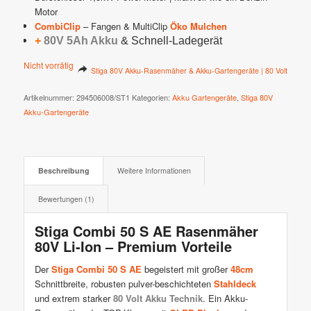
Motor
CombiClip
– Fangen & MultiClip
Öko Mulchen
+
80V 5Ah Akku
& Schnell-Ladegerät
Nicht vorrätig
Stiga 80V Akku-Rasenmäher & Akku-Gartengeräte | 80 Volt
Artikelnummer:
294506008/ST1
Kategorien:
Akku Gartengeräte
,
Stiga 80V
Akku-Gartengeräte
Beschreibung
Weitere Informationen
Bewertungen (1)
Stiga Combi 50 S AE Rasenmäher
80V Li-Ion – Premium Vorteile
Der
Stiga Combi 50 S AE
begeistert mit großer
48cm
Schnittbreite, robusten pulver-beschichteten
Stahldeck
und extrem starker
80 Volt Akku Technik
. Ein Akku-