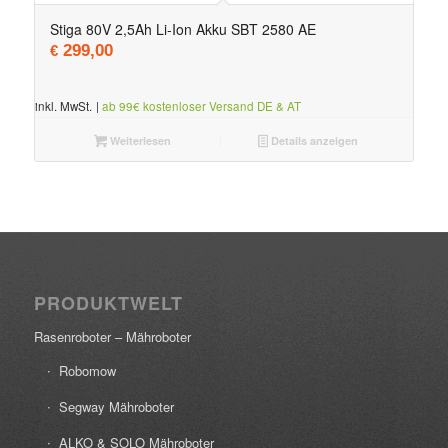
Stiga 80V 2,5Ah Li-Ion Akku SBT 2580 AE
299,00
€
inkl. MwSt.
|
ab 99€ kostenloser Versand DE & AT
Weiterlesen
Details anzeigen
PRODUKTWELT
Rasenroboter – Mähroboter
Robomow
Segway Mähroboter
ALKO & SOLO Mähroboter