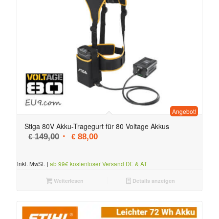
Angebot!
Stiga 80V Akku-Tragegurt für 80 Voltage Akkus
Ursprünglicher Preis war: € 149,00
Aktueller Preis ist: € 88,00.
149,00
88,00
€
€
inkl. MwSt.
|
ab 99€ kostenloser Versand DE & AT
Weiterlesen
Details anzeigen