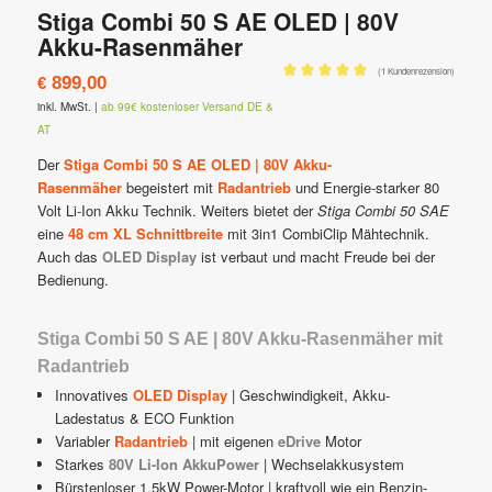
Stiga Combi 50 S AE OLED | 80V
Akku-Rasenmäher
(
1
Kundenrezension)
899,00
€
Bewertet mit
inkl. MwSt.
|
ab 99€ kostenloser Versand DE &
5.00
von 5,
AT
basierend auf
Der
Stiga Combi 50 S AE OLED | 80V Akku-
1
Kundenbewertung
Rasenmäher
begeistert mit
Radantrieb
und Energie-starker 80
Volt Li-Ion Akku Technik. Weiters bietet der
Stiga Combi 50 SAE
eine
48 cm XL Schnittbreite
mit 3in1 CombiClip Mähtechnik.
Auch das
OLED Display
ist verbaut und macht Freude bei der
Bedienung.
Stiga Combi 50 S AE | 80V Akku-Rasenmäher mit
Radantrieb
Innovatives
OLED Display
| Geschwindigkeit, Akku-
Ladestatus & ECO Funktion
Variabler
Radantrieb
| mit eigenen
eDrive
Motor
Starkes
80V Li-Ion AkkuPower
| Wechselakkusystem
Bürstenloser 1,5kW Power-Motor | kraftvoll wie ein Benzin-