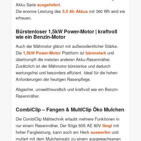
Akku Serie
ausgeliefert
.
Die
enorme Leistung des
5,0 Ah Akkus
mit 360 Wh wird sie
erfreuen.
Bürstenloser 1,5kW Power-Motor | kraftvoll
wie ein Benzin-Motor
Auch der Mähmotor glänzt mit außerordentlicher Stärke.
Die
1,5kW Power-Motor
Plattform ist
bärenstark
und
übertrumpft die meisten anderen Akku-Rasenmäher.
Zusätzlich ist der Mähmotor bürstenlos und dadurch
wartungsfrei und besonders effizient. Ideal für die hohen
Anforderungen der heutigen Rasenpflege.
Abgasfrei, umweltfreundlich und kraftvoll wie ein Benzin-
Rasenmäher.
CombiClip – Fangen & MultiClip Öko Mulchen
Die CombiClip Mähtechnik erlaubt mehrere Funktionen in
nur einem Rasenmäher. Der Stiga 50S AE 80V
fängt
mit
hoher Fangleistung, kann auch am Heck
auswerfen
und
mutiert mit dem Mulcheinsatz zu einem ausgewachsenen