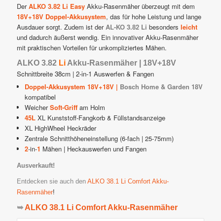
Der
ALKO 3.82 Li Easy
Akku-Rasenmäher überzeugt mit dem
18V+18V Doppel-Akkusystem
, das für hohe Leistung und lange
Ausdauer sorgt. Zudem ist der
AL-KO 3.82 Li
besonders
leicht
und dadurch äußerst wendig. Ein innovativer Akku-Rasenmäher
mit praktischen Vorteilen für unkompliziertes Mähen.
ALKO 3.82
Li
Akku-Rasenmäher | 18V+18V
Schnittbreite 38cm | 2-in-1 Auswerfen & Fangen
Doppel-Akkusystem 18V+18V |
Bosch Home & Garden 18V
kompatibel
Weicher
Soft-Griff
am Holm
45L
XL Kunststoff-Fangkorb & Füllstandsanzeige
XL HighWheel Heckräder
Zentrale Schnitthöheneinstellung (6-fach | 25-75mm)
2
-in-
1
Mähen | Heckauswerfen und Fangen
Ausverkauft!
Entdecken sie auch den
ALKO 38.1 Li Comfort Akku-
Rasenmäher
!
➥
ALKO 38.1 Li Comfort Akku-Rasenmäher