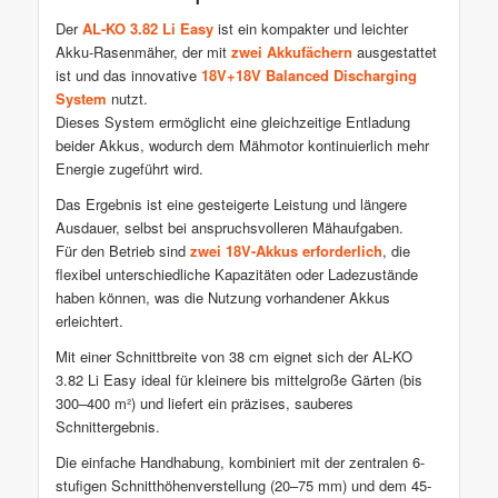
Der
AL-KO 3.82 Li Easy
ist ein kompakter und leichter
Akku-Rasenmäher, der mit
zwei Akkufächern
ausgestattet
ist und das innovative
18V+18V Balanced Discharging
System
nutzt.
Dieses System ermöglicht eine gleichzeitige Entladung
beider Akkus, wodurch dem Mähmotor kontinuierlich mehr
Energie zugeführt wird.
Das Ergebnis ist eine gesteigerte Leistung und längere
Ausdauer, selbst bei anspruchsvolleren Mähaufgaben.
Für den Betrieb sind
zwei 18V-Akkus erforderlich
, die
flexibel unterschiedliche Kapazitäten oder Ladezustände
haben können, was die Nutzung vorhandener Akkus
erleichtert.
Mit einer Schnittbreite von 38 cm eignet sich der AL-KO
3.82 Li Easy ideal für kleinere bis mittelgroße Gärten (bis
300–400 m²) und liefert ein präzises, sauberes
Schnittergebnis.
Die einfache Handhabung, kombiniert mit der zentralen 6-
stufigen Schnitthöhenverstellung (20–75 mm) und dem 45-