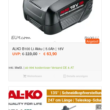
Angebot!
ALKO B100 Li Akku | 5.0Ah | 18V
Ursprünglicher Preis war: € 119,00
Aktueller Preis ist: € 63,90.
UVP:
119,00
63,90
€
€
inkl. MwSt.
|
ab 99€ kostenloser Versand DE & AT
Weiterlesen
Details anzeigen