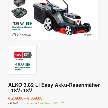
ALKO 3.82 Li Easy Akku-Rasenmäher
| 18V+18V
–
239,00
369,00
€
€
inkl. MwSt.
|
ab 99€ kostenloser Versand DE & AT