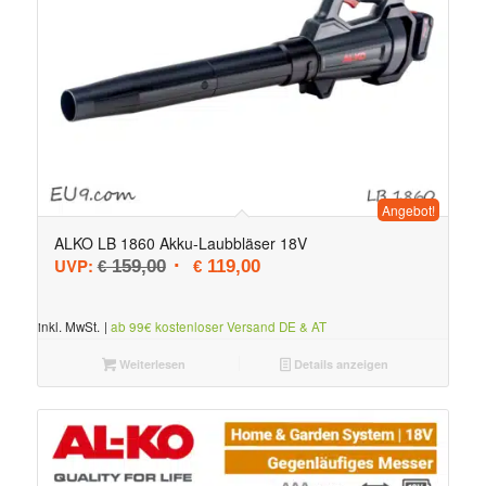
Angebot!
ALKO LB 1860 Akku-Laubbläser 18V
Ursprünglicher Preis war: € 159,00
Aktueller Preis ist: € 119,00.
UVP:
159,00
119,00
€
€
inkl. MwSt.
|
ab 99€ kostenloser Versand DE & AT
Weiterlesen
Details anzeigen