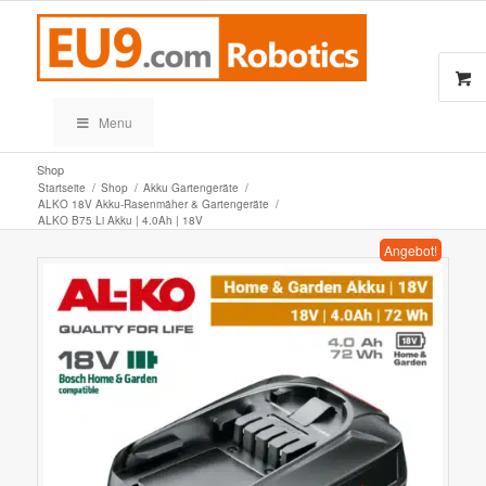
Menu
Shop
Startseite
/
Shop
/
Akku Gartengeräte
/
ALKO 18V Akku-Rasenmäher & Gartengeräte
/
ALKO B75 Li Akku | 4.0Ah | 18V
Angebot!