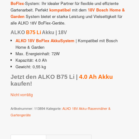
€ 112,00
€ 96,00.
BoFlex
-System: Ihr idealer Partner für flexible und effiziente
Gartenarbeit. Perfekt
kompatibel
mit dem
18V Bosch Home &
Garden
System bietet er starke Leistung und Vielseitigkeit für
alle ALKO 18V BoFlex-Geräte.
ALKO
B75 Li
Akku | 18V
ALKO 18V BoFlex AkkuSystem
| Kompatibel mit Bosch
Home & Garden
Max. Energieinhalt: 72W
Kapazität: 4.0 Ah
Gewicht: 0,55 kg
Jetzt den ALKO B75 Li |
4.0 Ah Akku
kaufen!
Nicht vorrätig
Artikelnummer:
113894
Kategorie:
ALKO 18V Akku-Rasenmäher &
Gartengeräte