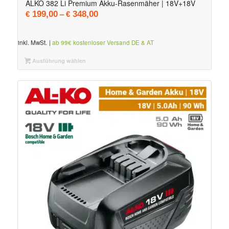
ALKO 382 Li Premium Akku-Rasenmäher | 18V+18V
–
199,00
348,00
€
€
inkl. MwSt.
|
ab 99€ kostenloser Versand DE & AT
Ausführung wählen