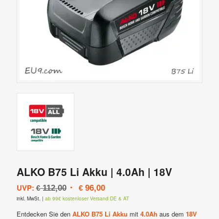
ALKO B75 Li Akku | 4.0Ah | 18V
Ursprünglicher
Aktueller
UVP:
112,00
96,00
€
€
Preis
Preis
inkl. MwSt.
|
ab 99€ kostenloser Versand DE & AT
war:
ist:
Entdecken Sie den
ALKO B75 Li Akku
mit
4.0Ah
aus dem
18V