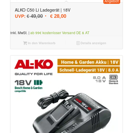
Angebot!
ALKO C50 Li Ladegerät | 18V
Ursprünglicher Preis war: € 49,00
Aktueller Preis ist: € 28,00.
UVP:
49,00
28,00
€
€
inkl. MwSt.
|
ab 99€ kostenloser Versand DE & AT
In den Warenkorb
Details anzeigen