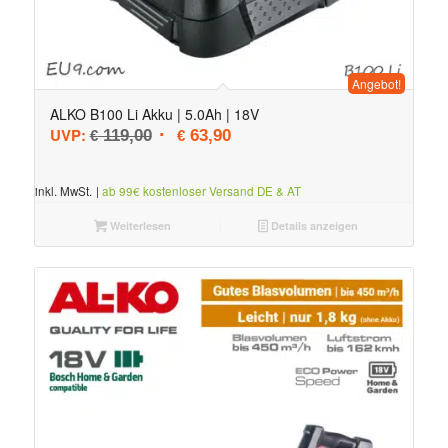
Angebot!
ALKO B100 Li Akku | 5.0Ah | 18V
Ursprünglicher Preis war: € 119,00
Aktueller Preis ist: € 63,90.
UVP:
119,00
63,90
€
€
inkl. MwSt.
|
ab 99€ kostenloser Versand DE & AT
Weiterlesen
Details anzeigen