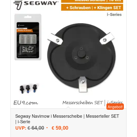
Angebot!
Segway Navimow i Messerscheibe | Messerteller SET
| i-Serie
Ursprünglicher Preis war: € 64,00
Aktueller Preis ist: € 59,00.
UVP:
64,00
59,00
€
€