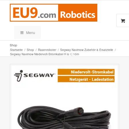
Menu
Shop
Startseite
/
Shop
/
Rasenroboter
/
Segway Navimow Zubehör & Ersatzteile
/
Segway Navimow Niedervolt-Stromkabel H & i | 10m