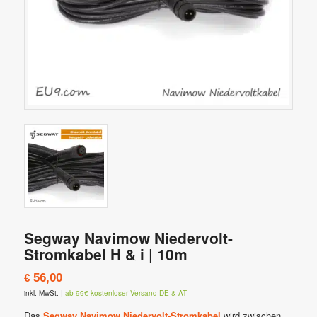
Segway Navimow Niedervolt-
Stromkabel H & i | 10m
56,00
€
inkl. MwSt.
|
ab 99€ kostenloser Versand DE & AT
Das
Segway Navimow Niedervolt-Stromkabel
wird zwischen