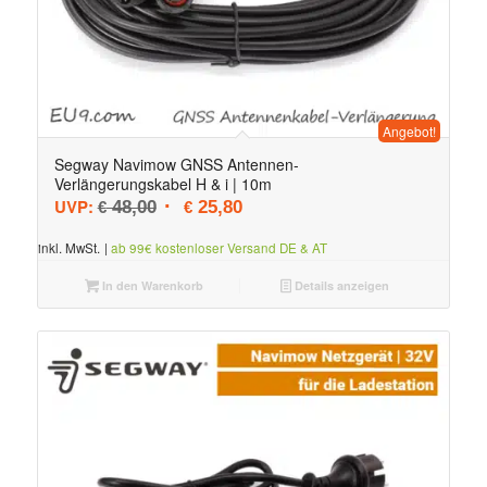
Angebot!
Segway Navimow GNSS Antennen-
Verlängerungskabel H & i | 10m
Ursprünglicher Preis war: € 48,00
Aktueller Preis ist: € 25,80.
UVP:
48,00
25,80
€
€
inkl. MwSt.
|
ab 99€ kostenloser Versand DE & AT
In den Warenkorb
Details anzeigen