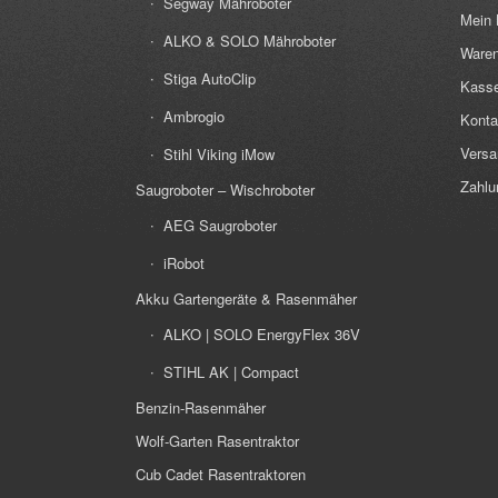
Segway Mähroboter
Mein 
ALKO & SOLO Mähroboter
Waren
Stiga AutoClip
Kass
Ambrogio
Konta
Versa
Stihl Viking iMow
Zahlu
Saugroboter – Wischroboter
AEG Saugroboter
iRobot
Akku Gartengeräte & Rasenmäher
ALKO | SOLO EnergyFlex 36V
STIHL AK | Compact
Benzin-Rasenmäher
Wolf-Garten Rasentraktor
Cub Cadet Rasentraktoren