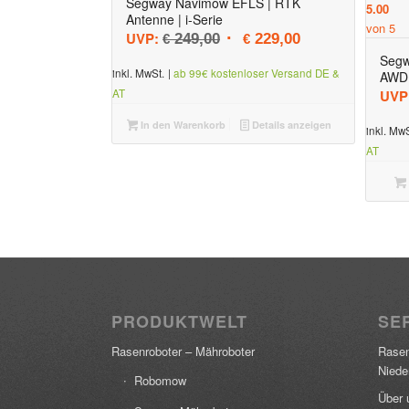
Segway Navimow EFLS | RTK
5.00
Antenne | i-Serie
von 5
Ursprünglicher Preis war: € 
Aktueller Preis is
UVP:
249,00
229,00
€
€
Segw
inkl. MwSt.
|
ab 99€ kostenloser Versand DE &
AWD 
AT
UVP
In den Warenkorb
Details anzeigen
inkl. MwS
AT
PRODUKTWELT
SER
Rasenroboter – Mähroboter
Rasen
Niede
Robomow
Über 