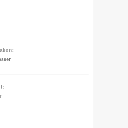
lien:
esser
t:
r