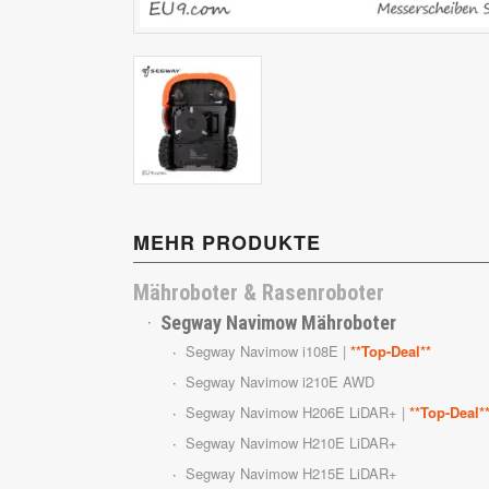
Cub Cadet
MEHR PRODUKTE
Mähroboter & Rasenroboter
Segway Navimow Mähroboter
Segway Navimow i108E |
**Top-Deal**
Segway Navimow i210E AWD
Segway Navimow H206E LiDAR+ |
**Top-Deal*
Segway Navimow H210E LiDAR+
Segway Navimow H215E LiDAR+