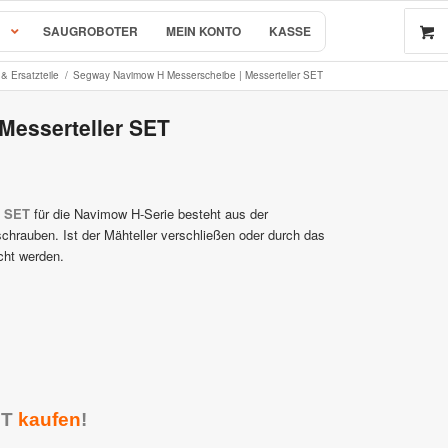
SAUGROBOTER
MEIN KONTO
KASSE
 Ersatzteile
/
Segway Navimow H Messerscheibe | Messerteller SET
Messerteller SET
 by AL-KO
r & Ersatzteile
r SET
für die Navimow H-Serie besteht aus der
hrauben. Ist der Mähteller verschließen oder durch das
cht werden.
rsatzteile
e
ET
kaufen
!