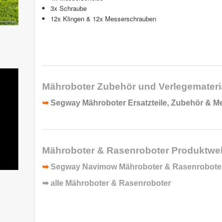
3x Schraube
12x Klingen & 12x Messerschrauben
Mähroboter Zubehör und Verlegemateria
➥
Segway Mähroboter Ersatzteile, Zubehör & M
Mähroboter & Rasenroboter
Produktwel
➥
Segway Navimow Mähroboter & Rasenrobote
➥ alle
Mähroboter & Rasenroboter