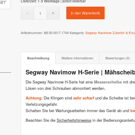
Lieferzeit:
1-3 Werktage | sofort lieferbar
 XR3 & XR2
Stiga AutoClip Serie
In den Warenkorb
Artikelnummer:
AB.50.0017.1744
Kategorie:
Segway Navimow Zubehör & Ersat
Beschreibung
Weitere Informationen
Bewertungen (0)
Segway Navimow H-Serie | Mähscheib
Die Segway Navimow H-Serie hat eine
Messerscheibe
mit dre
Lösen von drei Schrauben abmontiert werden.
Achtung:
Die Klingen sind
sehr scharf
und die Scheibe ist be
Verletzungsgefahr.
Schalten Sie bei Wartungsarbeiten immer das Gerät ab und
tr
*
Beachten Sie die
Sicherheitshinweise
in der Bedienungsanleit