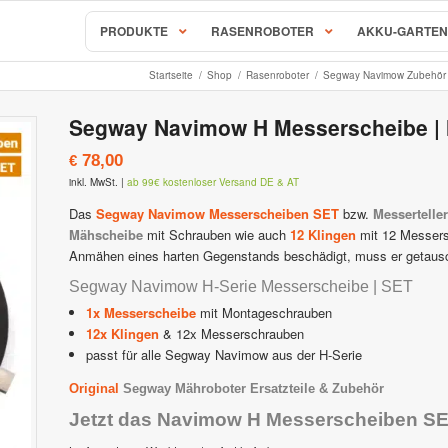
PRODUKTE
RASENROBOTER
AKKU-GARTEN
Startseite
/
Shop
/
Rasenroboter
/
Segway Navimow Zubehör &
AL-KO & SOLO Mähroboter
Segway Navimow H Messerscheibe | 
S, RC & RX Serie
SOLO Robolinho Mähroboter |
78,00
€
behör & Ersatzteile
AL-KO Robolinho Mähroboter
inkl. MwSt.
|
ab 99€ kostenloser Versand DE & AT
ALKO | SOLO Robolinho Zubehö
Mähroboter & Rasenroboter
Das
Segway Navimow Messerscheiben SET
bzw.
Messertelle
Mähscheibe
mit Schrauben wie auch
12 Klingen
mit 12 Messersc
STIHL iMow Mähroboter
Anmähen eines harten Gegenstands beschädigt, muss er getaus
Rockmow & RockNeo Mähroboter
ähroboter Zubehör & Ersatzteile
STIHL Viking iMow Zubehör & E
Segway Navimow H-Serie Messerscheibe | SET
1x Messerscheibe
mit Montageschrauben
hroboter
Ambrogio – Zuchetti
12x Klingen
& 12x Messerschrauben
passt für alle Segway Navimow aus der H-Serie
avimow
Ambrogio Mähroboter
Original
Segway Mähroboter Ersatzteile & Zubehör
imow Zubehör & Ersatzteile
Ambrogio Zubehör & Ersatzteil
Jetzt das Navimow H Messerscheiben S
 Mähroboter
Stiga AutoClip Rasenroboter