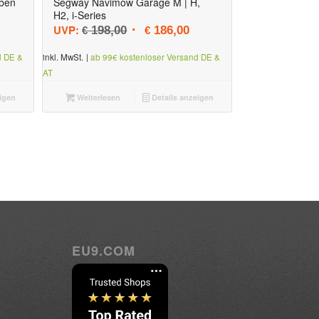
ben
Segway Navimow Garage M | H,
H2, i-Series
Ursprünglicher Preis war: € 198,00
Aktueller Preis ist: € 186,0
UVP:
198,00
186,00
€
€
d DE &
inkl. MwSt.
|
ab 99€ kostenloser Versand DE &
AT
igen
Weiterlesen
Details anzeigen
EU9.COM