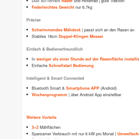
Duo All-Terrain
Räder
und Hinterrad
| gute Traktion
Federleichtes Gewicht
nur 6,7kg
Präzise
Schwimmendes Mähdeck
| passt sich an den Rasen an
Stabiles 18cm
Doppel-Klingen Messer
Einfach & Bedienerfreundlich
In
weniger als einer Stunde auf der Rasenfläche installie
Einfache
Schnellstart Bedienung
Intelligent & Smart Connected
Bluetooth Smart &
Smartphone APP
(Android)
Wochenprogramm
| über Android App einstellbar
Weitere Vorteile
3+2
Mähflächen
Sparsamer Verbrauch mit nur 6 kW pro Monat |
Umweltsch