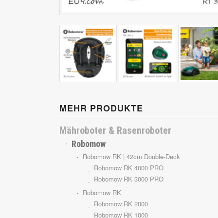
Cub Cadet
MEHR PRODUKTE
Mähroboter & Rasenroboter
Robomow
Robomow RK | 42cm Double-Deck
Robomow RK 4000 PRO
Robomow RK 3000 PRO
Robomow RK
Robomow RK 2000
Robomow RK 1000