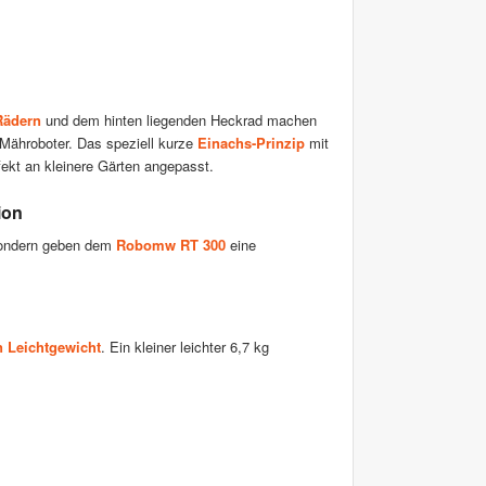
Rädern
und dem hinten liegenden Heckrad machen
ähroboter. Das speziell kurze
Einachs-Prinzip
mit
fekt an kleinere Gärten angepasst.
ion
 sondern geben dem
Robomw RT 300
eine
 Leichtgewicht
. Ein kleiner leichter 6,7 kg