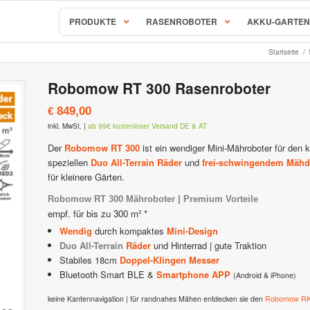
PRODUKTE
RASENROBOTER
AKKU-GARTEN
Startseite
/
AL-KO & SOLO Mähroboter
Robomow RT 300 Rasenroboter
S, RC & RX Serie
SOLO Robolinho Mähroboter |
849,00
€
behör & Ersatzteile
AL-KO Robolinho Mähroboter
inkl. MwSt.
|
ab 99€ kostenloser Versand DE & AT
ALKO | SOLO Robolinho Zubehö
Mähroboter & Rasenroboter
Der
Robomow RT 300
ist ein wendiger Mini-Mähroboter für den
speziellen
Duo All-Terrain Räder
und
frei-schwingendem Mähd
STIHL iMow Mähroboter
für kleinere Gärten.
Rockmow & RockNeo Mähroboter
ähroboter Zubehör & Ersatzteile
STIHL Viking iMow Zubehör & E
Robomow RT 300 Mähroboter | Premium Vorteile
empf. für bis zu 300 m² *
hroboter
Ambrogio – Zuchetti
Wendig
durch kompaktes
Mini-Design
Duo All-Terrain
Räder
und Hinterrad
| gute Traktion
avimow
Ambrogio Mähroboter
Stabiles 18cm
Doppel-Klingen Messer
Bluetooth Smart BLE &
Smartphone APP
imow Zubehör & Ersatzteile
Ambrogio Zubehör & Ersatzteil
(Android & iPhone)
keine Kantennavigation | für randnahes Mähen entdecken sie den
Robomow R
 Mähroboter
Stiga AutoClip Rasenroboter