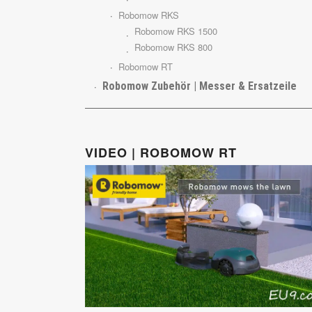
Robomow RKS
Robomow RKS 1500
Robomow RKS 800
Robomow RT
Robomow Zubehör | Messer & Ersatzeile
VIDEO | ROBOMOW RT