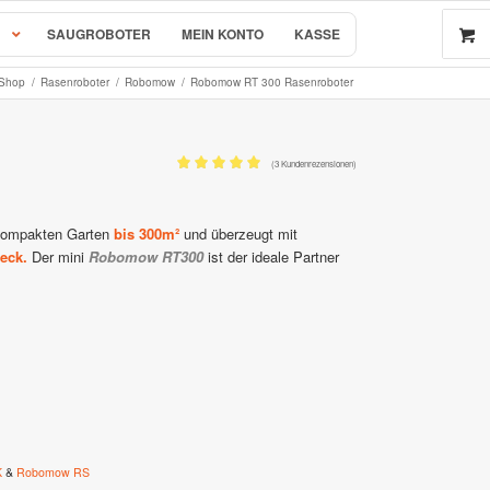
SAUGROBOTER
MEIN KONTO
KASSE
Shop
/
Rasenroboter
/
Robomow
/
Robomow RT 300 Rasenroboter
 by AL-KO
(
3
Kundenrezensionen)
Bewertet mit
5.00
von 5,
r & Ersatzteile
basierend auf
 kompakten Garten
bis 300m²
und überzeugt mit
eck.
Der mini
Robomow RT300
ist der ideale Partner
3
Kundenbewertungen
rsatzteile
e
K
&
Robomow RS