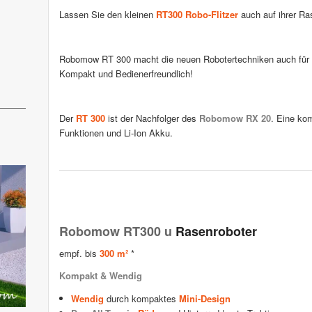
Lassen Sie den kleinen
RT300 Robo-Flitzer
auch auf ihrer R
Robomow RT 300 macht die neuen Robotertechniken auch für k
Kompakt und Bedienerfreundlich!
Der
RT 300
ist der Nachfolger des
Robomow RX 20
. Eine kom
Funktionen und Li-Ion Akku.
Robomow RT300 u
Rasenroboter
empf. bis
300 m²
*
Kompakt & Wendig
Wendig
durch kompaktes
Mini-Design