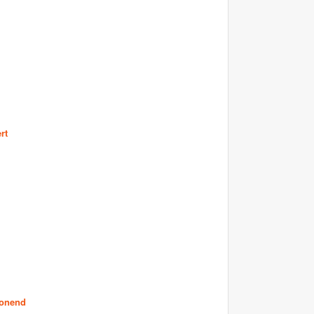
rt
onend