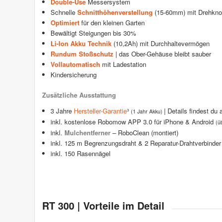
Double-Use
Messersystem
Schnelle
Schnitthöhenverstellung
(15-60mm) mit Drehkno
Optimiert
für den kleinen Garten
Bewältigt Steigungen bis 30%
Li-Ion Akku Technik
(10,2Ah) mit Durchhaltevermögen
Rundum Stoßschutz
| das Ober-Gehäuse bleibt sauber
Vollautomatisch
mit Ladestation
Kindersicherung
Zusätzliche Ausstattung
3 Jahre
Hersteller-Garantie
³
| Details findest du 
(1 Jahr Akku)
inkl. kostenlose Robomow APP 3.0 für iPhone & Android
(ü
inkl.
Mulchentferner
– RoboClean (montiert)
inkl. 125 m Begrenzungsdraht & 2 Reparatur-Drahtverbinder
inkl. 150 Rasennägel
RT 300 | Vorteile im Detail