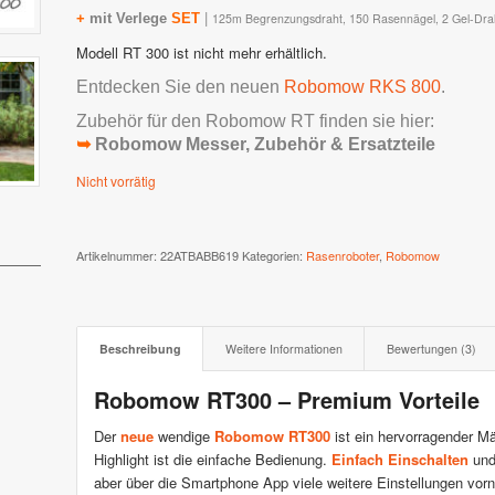
|
+
mit Verlege
SET
125m Begrenzungsdraht, 150 Rasennägel, 2 Gel-Dra
 XR3 & XR2
Stiga AutoClip Serie
Modell RT 300 ist nicht mehr erhältlich.
Entdecken Sie den neuen
Robomow RKS 800
.
Zubehör für den Robomow RT finden sie hier:
➥
Robomow Messer, Zubehör & Ersatzteile
Nicht vorrätig
Artikelnummer:
22ATBABB619
Kategorien:
Rasenroboter
,
Robomow
Beschreibung
Weitere Informationen
Bewertungen (3)
Robomow RT300 – Premium Vorteile
Der
neue
wendige
Robomow RT300
ist ein hervorragender Mä
Highlight ist die einfache Bedienung.
Einfach Einschalten
und
aber über die Smartphone App viele weitere Einstellungen vo