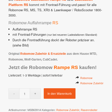
€ 129,00
€ 59,00.
Plattform RS
kommt mit Frontrad-Führung und passt für alle
Robomow RS, MS, TS, XR3 & Lawnkeeper / RoboScooter 1800-
3000.
Robomow Auffahrrampe
RS
Auffahrrampe RS
mit Frontrad-Führungen
(nur bei neueren Ladestationen Standard)
Durch die Frontradführung dockt der Roboter präziser an.
(siehe Bild)
Original
Robomow Zubehör & Ersatzteile
aus dem Hause MTD,
Robomow, Wolf-Garten, CubCadet.
Jetzt die Robomow
Rampe RS
kaufen!
Lieferzeit:
1-3 Werktage | sofort lieferbar
Robomow
Robomow Zubehör
In den Warenkorb
Artikelnummer:
MSB6391A
Kategorien:
Robomow Zubehör
,
Rasenroboter