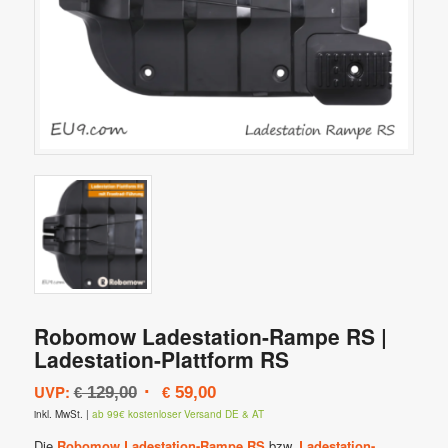
Robomow Ladestation-Rampe RS |
Ladestation-Plattform RS
Ursprünglicher
Aktueller
UVP:
129,00
59,00
€
€
Preis
Preis
inkl. MwSt.
|
ab 99€ kostenloser Versand DE & AT
war:
ist:
Die
Robomow Ladestation-Rampe RS
bzw.
Ladestation-