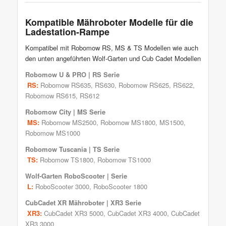
Kompatible Mähroboter Modelle für die
Ladestation-Rampe
Kompatibel mit Robomow RS, MS & TS Modellen wie auch
den unten angeführten Wolf-Garten und Cub Cadet Modellen
Robomow
U & PRO | RS Serie
RS:
Robomow RS635
, RS630,
Robomow RS625
,
RS622
,
Robomow RS615
,
RS612
Robomow
City | MS Serie
MS:
Robomow
MS2500
, Robomow MS1800,
MS1500
,
Robomow MS1000
Robomow
Tuscania | TS Serie
TS:
Robomow TS1800, Robomow TS1000
Wolf-Garten RoboScooter
| Serie
L:
RoboScooter 3000, RoboScooter 1800
CubCadet XR Mähroboter
| XR3 Serie
XR3:
CubCadet XR3 5000
,
CubCadet XR3 4000
,
CubCadet
XR3 3000