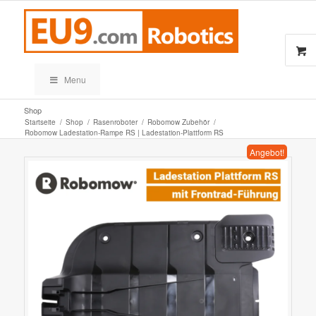
Menu
Shop
Startseite
/
Shop
/
Rasenroboter
/
Robomow Zubehör
/
Robomow Ladestation-Rampe RS | Ladestation-Plattform RS
Angebot!