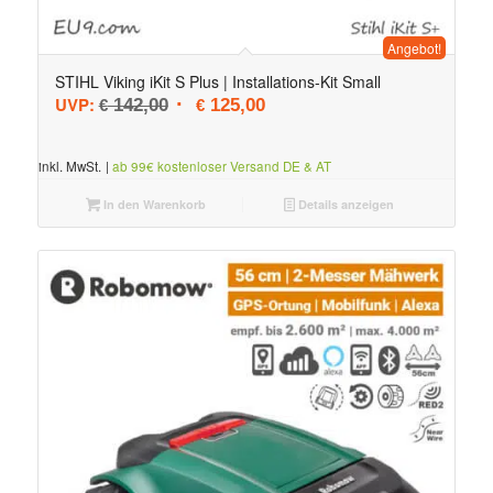
Angebot!
STIHL Viking iKit S Plus | Installations-Kit Small
Ursprünglicher Preis war: € 142,00
Aktueller Preis ist: € 125,00.
UVP:
142,00
125,00
€
€
inkl. MwSt.
|
ab 99€ kostenloser Versand DE & AT
In den Warenkorb
Details anzeigen