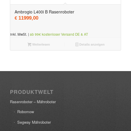
Ambrogio L400i B Rasenroboter
11999,00
€
inkl. MwSt.
|
ab 99€ kostenloser Versand DE & AT
Weiterlesen
Details anzeigen
PRODUKTWELT
Rasenroboter – Mähroboter
Robomow
Segway Mähroboter