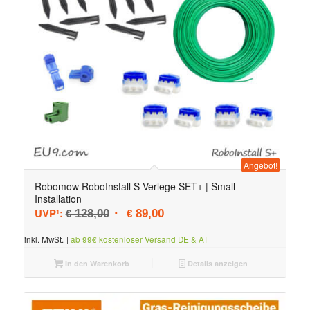
Angebot!
Robomow RoboInstall S Verlege SET+ | Small
Installation
Ursprünglicher Preis war: € 128,00
Aktueller Preis ist: € 89,00.
UVP¹:
128,00
89,00
€
€
inkl. MwSt.
|
ab 99€ kostenloser Versand DE & AT
In den Warenkorb
Details anzeigen