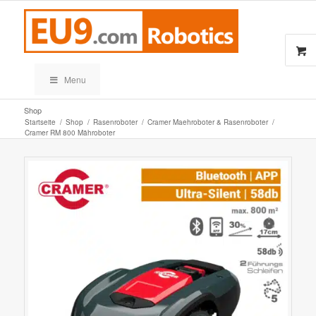
Menu
Shop
Startseite
/
Shop
/
Rasenroboter
/
Cramer Maehroboter & Rasenroboter
/
Cramer RM 800 Mähroboter