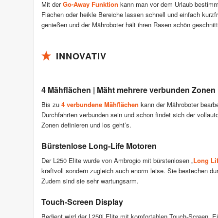
Mit der
Go-Away Funktion
kann man vor dem Urlaub bestimmt
Flächen oder heikle Bereiche lassen schnell und einfach kurzfr
genießen und der Mähroboter hält ihren Rasen schön geschnitt
INNOVATIV
4 Mähflächen | Mäht mehrere verbunden Zonen
Bis zu
4 verbundene Mähflächen
kann der Mähroboter bearbe
Durchfahrten verbunden sein und schon findet sich der vollaut
Zonen definieren und los geht’s.
Bürstenlose Long-Life Motoren
Der L250 Elite wurde von Ambrogio mit bürstenlosen „
Long Li
kraftvoll sondern zugleich auch enorm leise. Sie bestechen du
Zudem sind sie sehr wartungsarm.
Touch-Screen Display
Bedient wird der L250i Elite mit komfortablen Touch-Screen. 