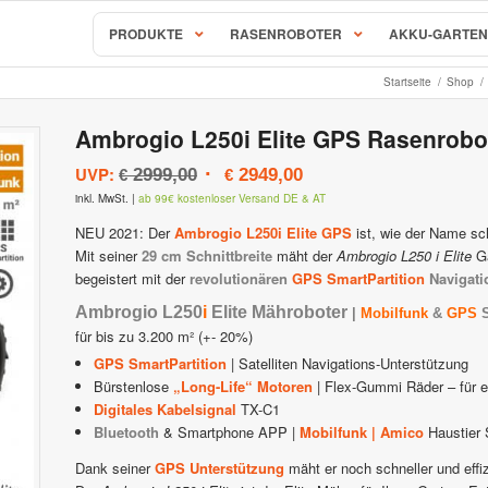
PRODUKTE
RASENROBOTER
AKKU-GARTEN
Startseite
/
Shop
/
AL-KO & SOLO Mähroboter
Ambrogio L250i Elite GPS Rasenrobo
S, RC & RX Serie
SOLO Robolinho Mähroboter |
Ursprünglicher
Aktueller
UVP:
2999,00
2949,00
€
€
behör & Ersatzteile
AL-KO Robolinho Mähroboter
Preis
Preis
inkl. MwSt.
|
ab 99€ kostenloser Versand DE & AT
ALKO | SOLO Robolinho Zubehö
war:
ist:
Mähroboter & Rasenroboter
NEU 2021: Der
Ambrogio L250i Elite GPS
ist, wie der Name sc
€ 2999,00
€ 2949,00.
Mit seiner
29 cm Schnittbreite
mäht der
Ambrogio L250 i Elite
Gä
STIHL iMow Mähroboter
begeistert mit der
revolutionären
GPS SmartPartition
Navigati
Rockmow & RockNeo Mähroboter
ähroboter Zubehör & Ersatzteile
STIHL Viking iMow Zubehör & E
Ambrogio L250
i
Elite Mähroboter
|
Mobilfunk
&
GPS
für bis zu 3.200 m² (+- 20%)
hroboter
Ambrogio – Zuchetti
GPS SmartPartition
| Satelliten Navigations-Unterstützung
Bürstenlose
„Long-Life“ Motoren
| Flex-Gummi Räder – für e
avimow
Ambrogio Mähroboter
Digitales Kabelsignal
TX-C1
Bluetooth
& Smartphone APP |
Mobilfunk |
Amico
Haustier 
imow Zubehör & Ersatzteile
Ambrogio Zubehör & Ersatzteil
Dank seiner
GPS Unterstützung
mäht er noch schneller und effiz
 Mähroboter
Stiga AutoClip Rasenroboter