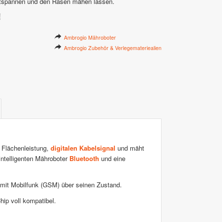
Entspannen und den Rasen mähen lassen.
!
Ambrogio Mähroboter
Ambrogio Zubehör & Verlegemateriealien
 Flächenleistung,
digitalen Kabelsignal
und mäht
ntelligenten Mähroboter
Bluetooth
und eine
ch mit Mobilfunk (GSM) über seinen Zustand.
ip voll kompatibel.