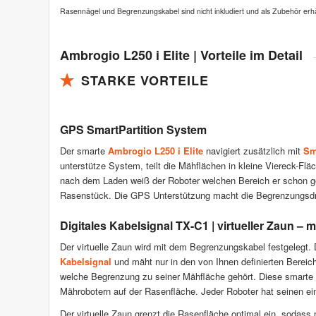
Rasennägel und Begrenzungskabel sind nicht inkludiert und als Zubehör erhäl
Ambrogio L250 i Elite | Vorteile im Detail
STARKE VORTEILE
GPS SmartPartition System
Der smarte
Ambrogio L250 i Elite
navigiert zusätzlich mit
Sm
unterstütze System, teilt die Mähflächen in kleine Viereck-Fl
nach dem Laden weiß der Roboter welchen Bereich er schon 
Rasenstück. Die GPS Unterstützung macht die Begrenzungsdrah
Digitales Kabelsignal TX-C1 | virtueller Zaun – 
Der virtuelle Zaun wird mit dem Begrenzungskabel festgelegt
Kabelsignal
und mäht nur in den von Ihnen definierten Bereich
welche Begrenzung zu seiner Mähfläche gehört. Diese smarte 
Mährobotern auf der Rasenfläche. Jeder Roboter hat seinen ein
Der virtuelle Zaun grenzt die Rasenfläche optimal ein, sodass