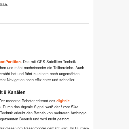
tlich.
artPartition
. Das mit GPS Satelliten Technik
ächen und mäht nacheinander die Teilbereiche. Auch
gemäht hat und fährt zu einem noch ungemähten
t-Navigation noch effizienter und schneller.
mit 8 Kanälen
. Der moderne Roboter erkennt das
digitale
. Durch das digitale Signal weiß der
L250i Elite
Technik erlaubt den Betrieb von mehreren Ambrogio
gezäunten Bereich und wird nicht gestört.
 nur diese vom Rasenroboter gemäht wird. Ihr Blumen-