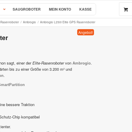
SAUGROBOTER
MEIN KONTO
KASSE
Rasenroboter
/
Ambrogio
/
Ambrogio L250i Elite GPS Rasenroboter
Angebot!
ter
 by AL-KO
r & Ersatzteile
hon sagt, einer der
Elite-Rasenroboter
von
Ambrogio
.
rten bis zu einer Größe von 3.200 m² und
on
.
rsatzteile
SmartPartition
ine bessere Traktion
Schutz-Chip kompatibel
e
ienter.