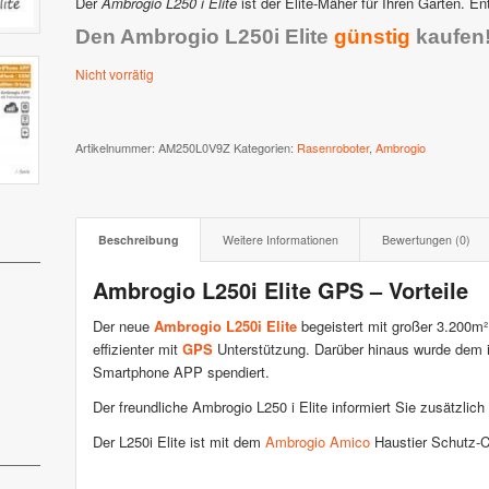
Der
Ambrogio L250 i Elite
ist der Elite-Mäher für Ihren Garten. 
Den Ambrogio L250i Elite
günstig
kaufen
 XR3 & XR2
Stiga AutoClip Serie
Nicht vorrätig
Artikelnummer:
AM250L0V9Z
Kategorien:
Rasenroboter
,
Ambrogio
Beschreibung
Weitere Informationen
Bewertungen (0)
Ambrogio L250i Elite GPS – Vorteile
Der neue
Ambrogio L250i Elite
begeistert mit großer 3.200m²
effizienter mit
GPS
Unterstützung. Darüber hinaus wurde dem i
Smartphone APP spendiert.
Der freundliche Ambrogio L250 i Elite informiert Sie zusätzli
Der L250i Elite ist mit dem
Ambrogio Amico
Haustier Schutz-Ch