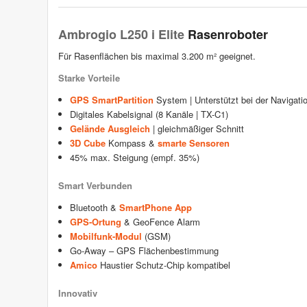
Ambrogio L250 i Elite
Rasenroboter
Für Rasenflächen bis maximal 3.200 m² geeignet.
Starke Vorteile
GPS SmartPartition
System | Unterstützt bei der Navigati
Digitales Kabelsignal (8 Kanäle | TX-C1)
Gelände Ausgleich
| gleichmäßiger Schnitt
3D Cube
Kompass &
smarte Sensoren
45% max. Steigung (empf. 35%)
Smart Verbunden
Bluetooth &
SmartPhone App
GPS-Ortung
& GeoFence Alarm
Mobilfunk-Modul
(GSM)
Go-Away – GPS Flächenbestimmung
Amico
Haustier Schutz-Chip kompatibel
Innovativ