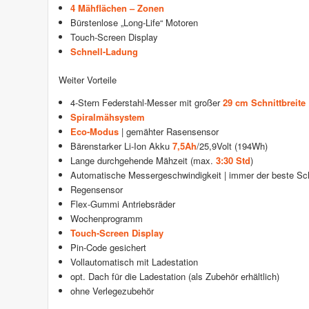
4 Mähflächen – Zonen
Bürstenlose „Long-Life“ Motoren
Touch-Screen Display
Schnell-Ladung
Weiter Vorteile
4-Stern Federstahl-Messer mit großer
29 cm Schnittbreite
Spiralmähsystem
Eco-Modus
| gemähter Rasensensor
Bärenstarker Li-Ion Akku
7,5Ah
/25,9Volt (194Wh)
Lange durchgehende Mähzeit (max.
3:30 Std
)
Automatische Messergeschwindigkeit | immer der beste Sch
Regensensor
Flex-Gummi Antriebsräder
Wochenprogramm
Touch-Screen Display
Pin-Code gesichert
Vollautomatisch mit Ladestation
opt. Dach für die Ladestation (als Zubehör erhältlich)
ohne Verlegezubehör