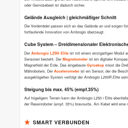
oder Gemüsebeet ist dadurch sicher.
Gelände Ausgleich | gleichmäßiger Schnitt
Die Vorderräder passen sich an das Gelände an und sorgen fü
fortlaufende Innovation von Ambrogio überzeugt.
Cube System – Dreidimensionaler Elektronisc
Der
Ambrogio L250i Elite
ist mit einem einzigartigen Modul a
Sensoren besteht. Der
Magnetometer
ist ein digitaler Kompa
Magnetfeld der Erde. Das eingebaute
Gyroskop
misst die Dre
Mähroboters. Der
Accelerometer
ist ein Sensor, der die Besc
ausgeklügelten System verfolgt der
Ambrogio L200R Elite
sein
Steigung bis max. 45% (empf.35%)
Auf hügeligem Terrain kann der Ambrogio L250 i Elite ebenfall
der Rasenroboter (empf. 35%) bravourös. Am Kabel wird eine
SMART VERBUNDEN