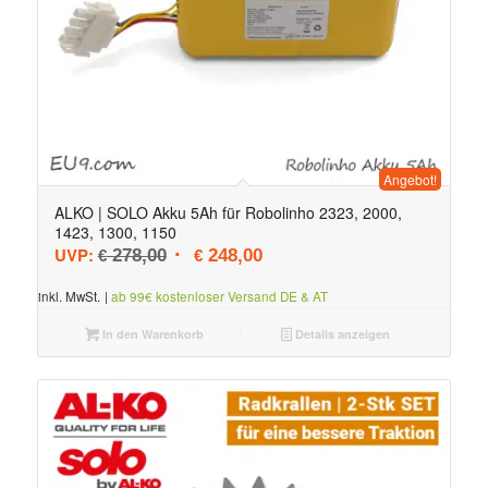
Angebot!
ALKO | SOLO Akku 5Ah für Robolinho 2323, 2000,
1423, 1300, 1150
Ursprünglicher Preis war: € 278,00
Aktueller Preis ist: € 248,00.
UVP:
278,00
248,00
€
€
inkl. MwSt.
|
ab 99€ kostenloser Versand DE & AT
In den Warenkorb
Details anzeigen