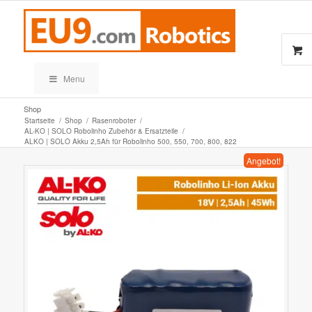
Menu
Shop
Startseite
/
Shop
/
Rasenroboter
/
AL-KO | SOLO Robolinho Zubehör & Ersatzteile
/
ALKO | SOLO Akku 2,5Ah für Robolinho 500, 550, 700, 800, 822
Angebot!