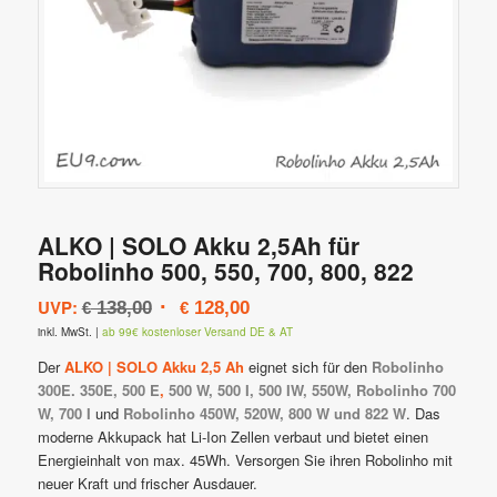
ALKO | SOLO Akku 2,5Ah für
Robolinho 500, 550, 700, 800, 822
Ursprünglicher
Aktueller
UVP:
138,00
128,00
€
€
Preis
Preis
inkl. MwSt.
|
ab 99€ kostenloser Versand DE & AT
war:
ist:
Der
ALKO | SOLO Akku 2,5 Ah
eignet sich für den
Robolinho
€ 138,00
€ 128,00.
300E. 350E, 500 E
,
500 W, 500 I, 500 IW, 550W,
Robolinho 700
W, 700 I
und
Robolinho 450W, 520W, 800 W und 822 W
. Das
moderne Akkupack hat Li-Ion Zellen verbaut und bietet einen
Energieinhalt von max. 45Wh. Versorgen Sie ihren Robolinho mit
neuer Kraft und frischer Ausdauer.