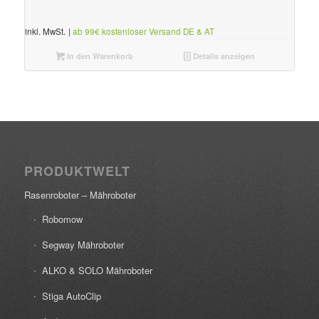
inkl. MwSt.
|
ab 99€ kostenloser Versand DE & AT
In den Warenkorb
Details anzeigen
PRODUKTWELT
Rasenroboter – Mähroboter
Robomow
Segway Mähroboter
ALKO & SOLO Mähroboter
Stiga AutoClip