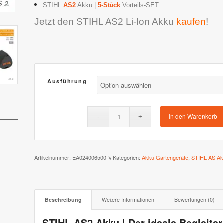
STIHL
AS2
Akku |
5-Stück
Vorteils-SET
 XR3 & XR2
Stiga AutoClip Serie
Jetzt den STIHL AS2 Li-Ion Akku
kaufen
!
Ausführung
In den Warenkorb
Artikelnummer:
EA024006500-V
Kategorien:
Akku Gartengeräte
,
STIHL AS Ak
Beschreibung
Weitere Informationen
Bewertungen (0)
STIHL AS2 Akku | Der ideale Begleiter