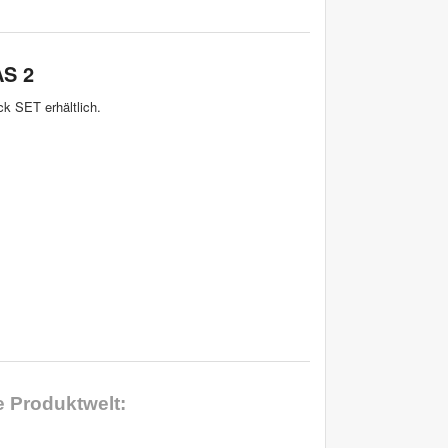
AS 2
k SET erhältlich.
e
Produktwelt: