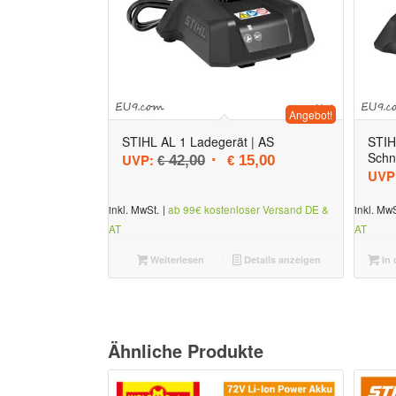
Angebot!
STIHL AL 1 Ladegerät | AS
STIH
Schn
Ursprünglicher Preis war: € 42
Aktueller Preis ist: 
UVP:
42,00
15,00
€
€
UVP
inkl. MwSt.
|
ab 99€ kostenloser Versand DE &
inkl. MwS
AT
AT
Weiterlesen
Details anzeigen
In 
Ähnliche Produkte