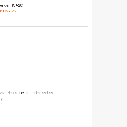
ger der HSA26)
ür HSA 25
erät den aktuellen Ladestand an.
ng.