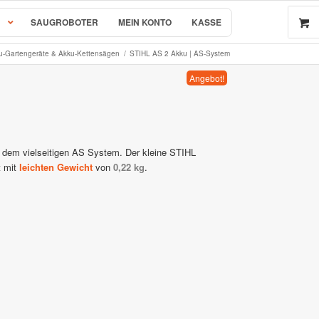
SAUGROBOTER
MEIN KONTO
KASSE
u-Gartengeräte & Akku-Kettensägen
/
STIHL AS 2 Akku | AS-System
Angebot!
 by AL-KO
r & Ersatzteile
s dem vielseitigen AS System. Der kleine STIHL
t mit
leichten Gewicht
von
0,22 kg
.
rsatzteile
e