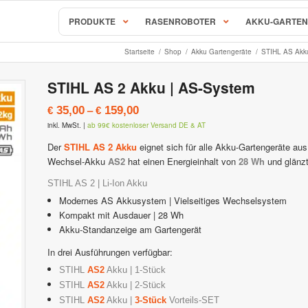
PRODUKTE
RASENROBOTER
AKKU-GARTEN
Startseite
/
Shop
/
Akku Gartengeräte
/
STIHL AS Akk
AL-KO & SOLO Mähroboter
STIHL AS 2 Akku | AS-System
S, RC & RX Serie
SOLO Robolinho Mähroboter |
–
35,00
159,00
€
€
behör & Ersatzteile
AL-KO Robolinho Mähroboter
inkl. MwSt.
|
ab 99€ kostenloser Versand DE & AT
ALKO | SOLO Robolinho Zubehö
Mähroboter & Rasenroboter
Der
STIHL AS 2 Akku
eignet sich für alle Akku-Gartengeräte au
Wechsel-Akku
AS2
hat einen Energieinhalt von
28 Wh
und glänz
STIHL iMow Mähroboter
Rockmow & RockNeo Mähroboter
STIHL AS 2 | Li-Ion Akku
ähroboter Zubehör & Ersatzteile
STIHL Viking iMow Zubehör & E
Modernes AS Akkusystem | Vielseitiges Wechselsystem
Kompakt mit Ausdauer | 28 Wh
hroboter
Ambrogio – Zuchetti
Akku-Standanzeige am Gartengerät
In drei Ausführungen verfügbar:
avimow
Ambrogio Mähroboter
STIHL
AS2
Akku | 1-Stück
imow Zubehör & Ersatzteile
Ambrogio Zubehör & Ersatzteil
STIHL
AS2
Akku | 2-Stück
STIHL
AS2
Akku |
3-Stück
Vorteils-SET
 Mähroboter
Stiga AutoClip Rasenroboter