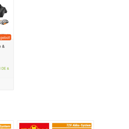
gebot!
e &
d DE &