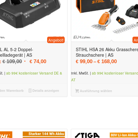
Angebot!
An
L AL 5-2 Doppel-
STIHL HSA 26 Akku Grasscher
ellladegerät | AS
Strauchschere | AS
,00
€ 15,00.
Ursprünglicher Preis war: € 109,00
Aktueller Preis ist: € 74,00.
:
–
109,00
74,00
99,00
168,00
€
€
€
€
t.
|
ab 99€ kostenloser Versand DE &
inkl. MwSt.
|
ab 99€ kostenloser Versan
AT
den Warenkorb
Details anzeigen
Ausführung wählen