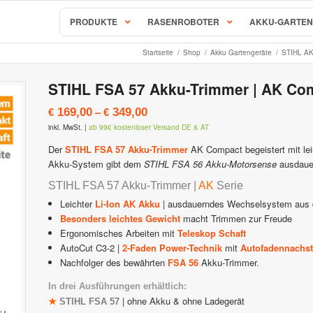
PRODUKTE
RASENROBOTER
AKKU-GARTEN
Startseite
/
Shop
/
Akku Gartengeräte
/
STIHL AK
AL-KO & SOLO Mähroboter
STIHL FSA 57 Akku-Trimmer | AK Co
S, RC & RX Serie
SOLO Robolinho Mähroboter |
–
169,00
349,00
€
€
behör & Ersatzteile
AL-KO Robolinho Mähroboter
inkl. MwSt.
|
ab 99€ kostenloser Versand DE & AT
ALKO | SOLO Robolinho Zubehö
Mähroboter & Rasenroboter
Der
STIHL FSA 57 Akku-Trimmer
AK Compact begeistert mit le
Akku-System gibt dem
STIHL FSA 56 Akku-Motorsense
ausdauer
STIHL iMow Mähroboter
Rockmow & RockNeo Mähroboter
STIHL FSA 57 Akku-Trimmer |
AK
Serie
ähroboter Zubehör & Ersatzteile
STIHL Viking iMow Zubehör & E
Leichter
Li-Ion AK Akku
| ausdauerndes Wechselsystem aus 
Besonders leichtes Gewicht
macht Trimmen zur Freude
hroboter
Ambrogio – Zuchetti
Ergonomisches Arbeiten mit
Teleskop Schaft
AutoCut C3-2 |
2-Faden Power-Technik
mit
Autofadennachst
avimow
Ambrogio Mähroboter
Nachfolger des bewährten
FSA 56
Akku-Trimmer.
imow Zubehör & Ersatzteile
Ambrogio Zubehör & Ersatzteil
In drei Ausführungen erhältlich:
| ohne Akku & ohne Ladegerät
★
STIHL FSA 57
 Mähroboter
Stiga AutoClip Rasenroboter