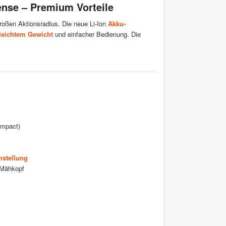
nse – Premium Vorteile
roßen Aktionsradius. Die neue Li-Ion
Akku-
leichtem Gewicht
und einfacher Bedienung. Die
ompact)
hstellung
Mähkopf