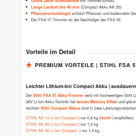
Große 28cm Schnittbreite
mit Trimmer-Schutz
Lange Laufzeit bis 40 min
(Compact Akku AK 20)
Pflanzenschutzbügel
schützt Pflanzen und bodennahe Ge
Der
FSA 57
Trimmer ist der Nachfolger der
FSA 56
.
Vorteile im Detail
PREMIUM VORTEILE | STIHL FSA 
Leichter Lithium-Ion Compact Akku | ausdaue
Der
Stihl FSA 57 Akku-Trimmer
wird mit hochwertigen Stihl L
36V Li-Ion Akku-Technik hat
keinen Memory Effek
t und glänz
leichten
Stihl Compact Akkus
sind in zwei Leistungsvarianten
STIHL AK 10 Li-Ion Compact
| nur 0,8 kg (
leicht
| empfohlen)
STIHL AK 20 Li-Ion Compact
| nur 1,2 kg
STIHL AK 30 Li-Ion Compact
| nur 1,3 kg