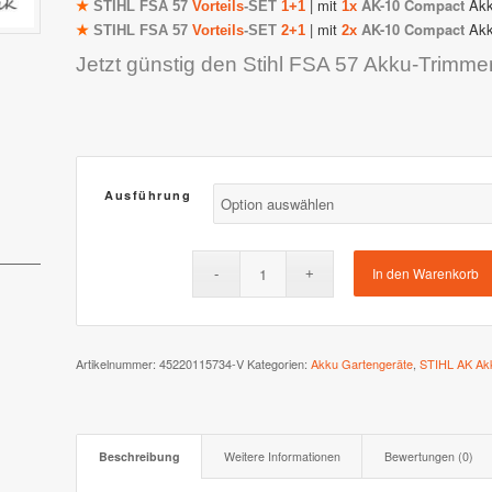
| mit
AK-10 Compact
Ak
★
STIHL F
SA 57
Vorteils
-SET
1+1
1x
| mit
AK-10 Compact
Ak
★
STIHL F
SA 57
Vorteils
-SET
2+1
2x
 XR3 & XR2
Stiga AutoClip Serie
Jetzt günstig den Stihl FSA 57 Akku-Trimme
Ausführung
In den Warenkorb
Artikelnummer:
45220115734-V
Kategorien:
Akku Gartengeräte
,
STIHL AK Ak
Beschreibung
Weitere Informationen
Bewertungen (0)