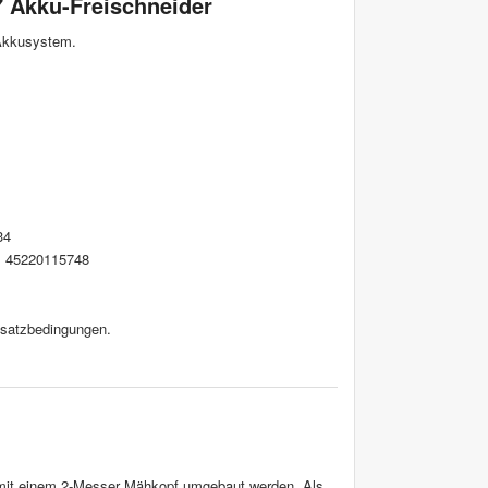
7 Akku-Freischneider
Akkusystem.
34
.: 45220115748
insatzbedingungen.
 mit einem 2-Messer Mähkopf umgebaut werden. Als