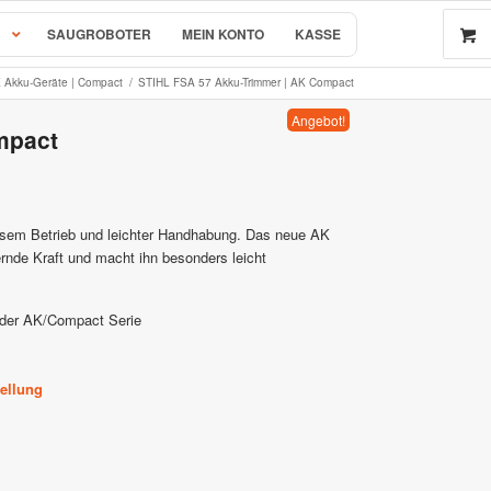
SAUGROBOTER
MEIN KONTO
KASSE
 Akku-Geräte | Compact
/
STIHL FSA 57 Akku-Trimmer | AK Compact
Angebot!
mpact
 by AL-KO
r & Ersatzteile
isem Betrieb und leichter Handhabung. Das neue AK
nde Kraft und macht ihn besonders leicht
rsatzteile
der AK/Compact Serie
ellung
e