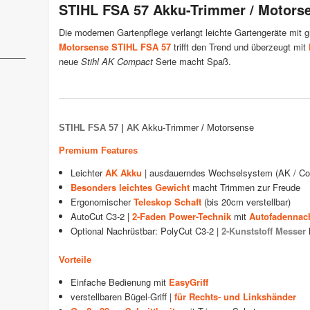
STIHL FSA 57 Akku-Trimmer / Motorse
Die modernen Gartenpflege verlangt leichte Gartengeräte mit g
Motorsense STIHL FSA 57
trifft den Trend und überzeugt mit
neue
Stihl AK Compact
Serie macht Spaß.
STIHL FSA 57 | AK
Akku-Trimmer / Motorsense
Premium Features
Leichter
AK Akku
| ausdauerndes Wechselsystem (AK / C
Besonders leichtes Gewicht
macht Trimmen zur Freude
Ergonomischer
Teleskop Schaft
(bis 20cm verstellbar)
AutoCut C3-2 |
2-Faden Power-Technik
mit
Autofadennac
Optional Nachrüstbar: PolyCut C3-2 |
2-Kunststoff Messer
Vorteile
Einfache Bedienung mit
EasyGriff
verstellbaren Bügel-Griff |
für Rechts- und Linkshänder