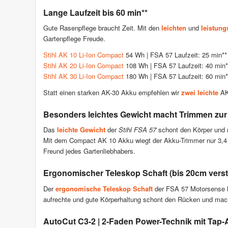
Lange Laufzeit bis 60 min**
Gute Rasenpflege braucht Zeit. Mit den
leichten
und
leistung
Gartenpflege Freude.
Stihl AK 10 Li-Ion Compact
54 Wh | FSA 57 Laufzeit: 25 min** 
Stihl AK 20 Li-Ion Compact
108 Wh | FSA 57 Laufzeit: 40 min*
Stihl AK 30 Li-Ion Compact
180 Wh | FSA 57 Laufzeit: 60 min*
Statt einen starken AK-30 Akku empfehlen wir
zwei leichte
AK
Besonders leichtes Gewicht macht Trimmen zur
Das
leichte Gewicht
der
Stihl FSA 57
schont den Körper und m
Mit dem Compact AK 10 Akku wiegt der Akku-Trimmer nur 3,4 
Freund jedes Gartenliebhabers.
Ergonomischer Teleskop Schaft (bis 20cm verste
Der
ergonomische Teleskop Schaft
der FSA 57 Motorsense lä
aufrechte und gute Körperhaltung schont den Rücken und mac
AutoCut C3-2 | 2-Faden Power-Technik mit Tap