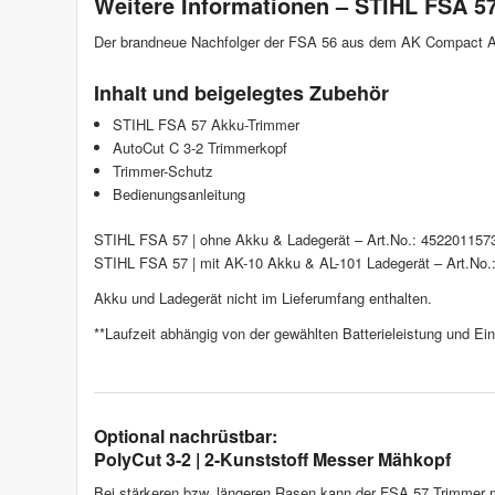
Weitere Informationen – STIHL FSA 5
Der brandneue Nachfolger der FSA 56 aus dem AK Compact 
Inhalt und beigelegtes Zubehör
STIHL FSA 57 Akku-Trimmer
AutoCut C 3-2 Trimmerkopf
Trimmer-Schutz
Bedienungsanleitung
STIHL FSA 57 | ohne Akku & Ladegerät – Art.No.: 452201157
STIHL FSA 57 | mit AK-10 Akku & AL-101 Ladegerät – Art.No
Akku und Ladegerät nicht im Lieferumfang enthalten.
**Laufzeit abhängig von der gewählten Batterieleistung und E
Optional nachrüstbar:
PolyCut 3-2 | 2-Kunststoff Messer Mähkopf
Bei stärkeren bzw. längeren Rasen kann der FSA 57 Trimmer