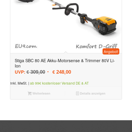
Angebot!
Stiga SBC 80 AE Akku-Motorsense & Trimmer 80V Li-
Ion
Ursprünglicher Preis war: € 309,00
Aktueller Preis ist: € 248,00.
UVP:
309,00
248,00
€
€
inkl. MwSt.
|
ab 99€ kostenloser Versand DE & AT
Weiterlesen
Details anzeigen