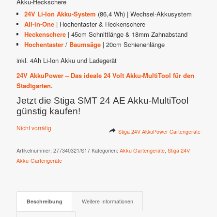
Akku-Heckschere
24V Li-Ion Akku-System
(86,4 Wh) | Wechsel-Akkusystem
All-in-One
| Hochentaster & Heckenschere
Heckenschere
| 45cm Schnittlänge & 18mm Zahnabstand
Hochentaster
/
Baumsäge
| 20cm Schienenlänge
inkl. 4Ah Li-Ion Akku und Ladegerät
24V AkkuPower – Das ideale 24 Volt Akku-MultiTool für den
Stadtgarten.
Jetzt die Stiga SMT 24 AE Akku-MultiTool
günstig kaufen!
Nicht vorrätig
Stiga 24V AkkuPower Gartengeräte
Artikelnummer:
277340321/S17
Kategorien:
Akku Gartengeräte
,
Stiga 24V
Akku-Gartengeräte
Beschreibung
Weitere Informationen