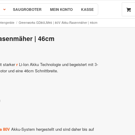
SAUGROBOTER
MEIN KONTO
KASSE
tengeräte
/
Greenworks GD80LM46 | 80V Akku-Rasenmäher | 46cm
asenmäher | 46cm
 by AL-KO
r & Ersatzteile
t starker
r
Li-Ion Akku Technologie und begeistert mit
3-
tor und eine 46cm Schnittbreite.
rsatzteile
g
e
ga 80V
Akku-System hergestellt und sind daher bis auf