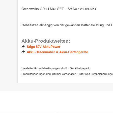
Greenworks GD80LM46 SET – Art.No.: 2500907K4
*Arbeitszeit abhängig von der gewählten Batterieleistung und 
Akku-Produktwelten:
Stiga 80V AkkuPower
Akku-Rasenmäher & Akku-Gartengeräte
Hersteller-Garantiebedingungen sind im Gerät beigepackt.
Produktänderungen und Irrtümer vorbehalten. Bilder sind Symbolabbildunge