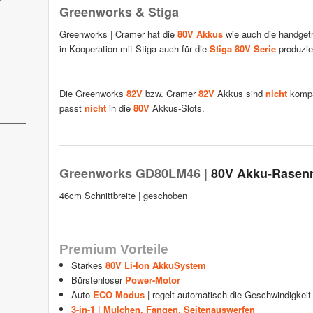
Greenworks & Stiga
Greenworks | Cramer hat die
80V Akkus
wie auch die handget
in Kooperation mit Stiga auch für die
Stiga 80V Serie
produzie
Die Greenworks
82V
bzw. Cramer
82V
Akkus sind
nicht
kompa
passt
nicht
in die
80V
Akkus-Slots.
Greenworks GD80LM46 |
80V Akku-Rasenr
46cm Schnittbreite | geschoben
Premium Vorteile
Starkes
80V Li-Ion AkkuSystem
Bürstenloser
Power-Motor
Auto
ECO Modus
| regelt automatisch die Geschwindigke
3-in-1 | Mulchen, Fangen, Seitenauswerfen