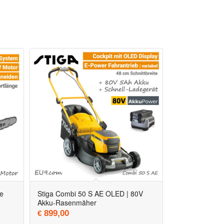
5.00
e
Stiga Combi 50 S AE OLED | 80V
Akku-Rasenmäher
899,00
€