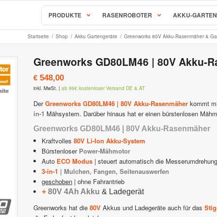
PRODUKTE
RASENROBOTER
AKKU-GARTEN
Startseite
/
Shop
/
Akku Gartengeräte
/
Greenworks 80V Akku-Rasenmäher & Gar
AL-KO & SOLO Mähroboter
Greenworks GD80LM46 | 80V Akku-R
S, RC & RX Serie
SOLO Robolinho Mähroboter |
548,00
€
behör & Ersatzteile
AL-KO Robolinho Mähroboter
inkl. MwSt.
|
ab 99€ kostenloser Versand DE & AT
ALKO | SOLO Robolinho Zubehö
Mähroboter & Rasenroboter
Der
Greenworks GD80LM46 | 80V Akku-Rasenmäher
kommt mi
in-1
Mähsystem. Darüber hinaus hat er einen bürstenlosen Mähmo
STIHL iMow Mähroboter
Rockmow & RockNeo Mähroboter
Greenworks GD80LM46 | 80V Akku-Rasenmäher
ähroboter Zubehör & Ersatzteile
STIHL Viking iMow Zubehör & E
Kraftvolles
80V Li-Ion Akku-System
Bürstenloser
Power-Mähmotor
hroboter
Ambrogio – Zuchetti
Auto
ECO Modus
| steuert automatisch die Messerumdrehun
3-in-1
| Mulchen, Fangen, Seitenauswerfen
avimow
Ambrogio Mähroboter
geschoben
| ohne Fahrantrieb
+
80V 4Ah Akku
& Ladegerät
imow Zubehör & Ersatzteile
Ambrogio Zubehör & Ersatzteil
Greenworks hat die
80V
Akkus und Ladegeräte auch für das
Sti
 Mähroboter
Stiga AutoClip Rasenroboter