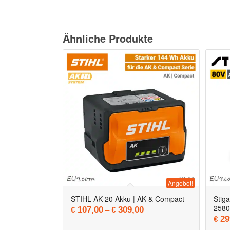
Ähnliche Produkte
Angebot!
STIHL AK-20 Akku | AK & Compact
Stig
2580
–
107,00
309,00
€
€
29
€