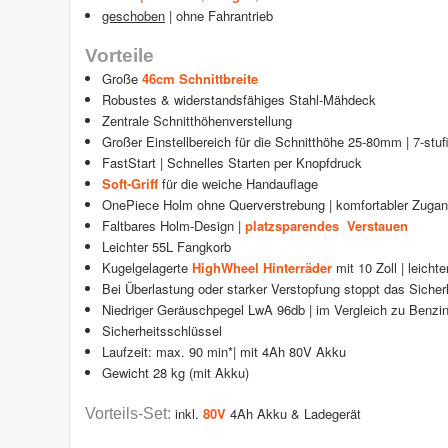
geschoben
| ohne Fahrantrieb
Vorteile
Große
46cm Schnittbreite
Robustes & widerstandsfähiges Stahl-Mähdeck
Zentrale Schnitthöhenverstellung
Großer Einstellbereich für die Schnitthöhe 25-80mm | 7-stuf
FastStart | Schnelles Starten per Knopfdruck
Soft-Griff
für die weiche Handauflage
OnePiece Holm ohne Querverstrebung | komfortabler Zuga
Faltbares Holm-Design
|
platzsparendes Verstauen
Leichter 55L Fangkorb
Kugelgelagerte
HighWheel Hinterräder
mit 10 Zoll | leicht
Bei Überlastung oder starker Verstopfung stoppt das Siche
Niedriger Geräuschpegel LwA 96db | im Vergleich zu Benzi
Sicherheitsschlüssel
Laufzeit: max. 90 min*| mit 4Ah 80V Akku
Gewicht 28 kg (mit Akku)
inkl.
80V
4Ah Akku & Ladegerät
Vorteils-Set: