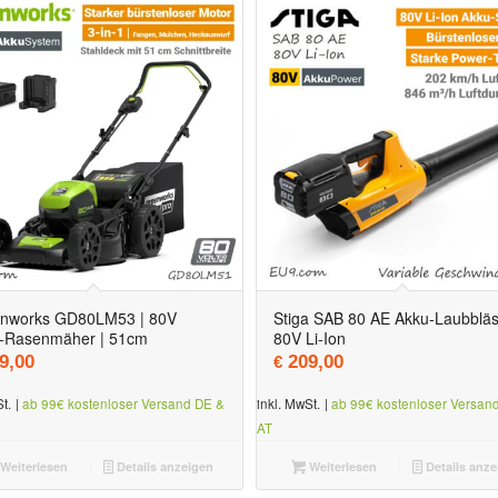
nworks GD80LM53 | 80V
Stiga SAB 80 AE Akku-Laubbläs
-Rasenmäher | 51cm
80V Li-Ion
309,00
t: € 248,00.
9,00
209,00
€
t.
|
ab 99€ kostenloser Versand DE &
inkl. MwSt.
|
ab 99€ kostenloser Versan
AT
Weiterlesen
Details anzeigen
Weiterlesen
Details anze