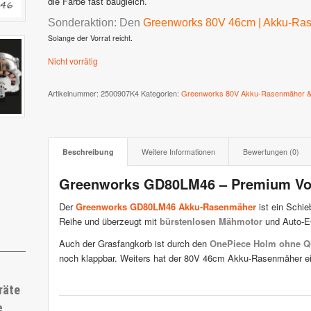
die Farbe fast baugleich.
Sonderaktion: Den
Greenworks 80V 46cm | Akku-Ra
 XR3 & XR2
Stiga AutoClip Serie
Solange der Vorrat reicht.
Nicht vorrätig
Artikelnummer:
2500907K4
Kategorien:
Greenworks 80V Akku-Rasenmäher &
Beschreibung
Weitere Informationen
Bewertungen (0)
Greenworks GD80LM46 – Premium Vor
Der
Greenworks GD80LM46 Akku-Rasenmäher
ist ein Schie
Reihe und überzeugt mit
bürstenlosen Mähmotor
und Auto-E
Auch der Grasfangkorb ist durch den
OnePiece Holm ohne Q
noch klappbar. Weiters hat der 80V 46cm Akku-Rasenmäher ei
räte
e