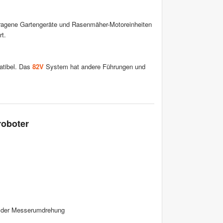
ragene Gartengeräte und Rasenmäher-Motoreinheiten
rt.
tibel. Das
82V
System hat andere Führungen und
oboter
it der Messerumdrehung