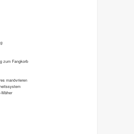
ig
ng zum Fangkorb
eres manövrieren
rheitssystem
n-Mäher