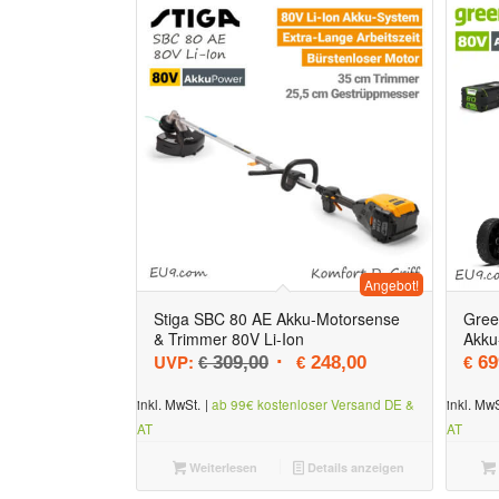
Angebot!
Stiga SBC 80 AE Akku-Motorsense
Gree
& Trimmer 80V Li-Ion
Akku
Ursprünglicher Preis war: € 
Aktueller Preis is
UVP:
309,00
248,00
69
€
€
€
inkl. MwSt.
|
ab 99€ kostenloser Versand DE &
inkl. MwS
AT
AT
Weiterlesen
Details anzeigen