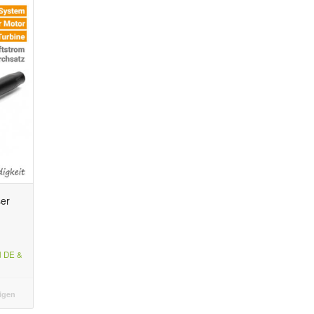
er
d DE &
igen