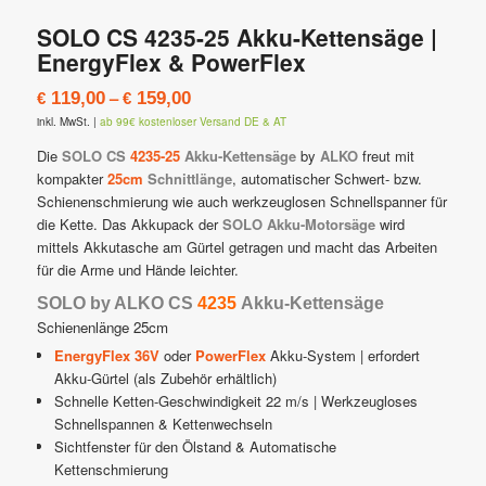
SOLO CS 4235-25 Akku-Kettensäge |
EnergyFlex & PowerFlex
–
119,00
159,00
€
€
inkl. MwSt.
|
ab 99€ kostenloser Versand DE & AT
Die
SOLO CS
4235-25
Akku-Kettensäge
by
ALKO
freut mit
kompakter
25cm
Schnittlänge
, automatischer Schwert- bzw.
Schienenschmierung wie auch werkzeuglosen Schnellspanner für
die Kette. Das Akkupack der
SOLO Akku-Motorsäge
wird
mittels Akkutasche am Gürtel getragen und macht das Arbeiten
für die Arme und Hände leichter.
SOLO by ALKO CS
4235
Akku-Kettensäge
Schienenlänge 25cm
EnergyFlex 36V
oder
PowerFlex
Akku-System | erfordert
Akku-Gürtel (als Zubehör erhältlich)
Schnelle Ketten-Geschwindigkeit 22 m/s | Werkzeugloses
Schnellspannen & Kettenwechseln
Sichtfenster für den Ölstand & Automatische
Kettenschmierung