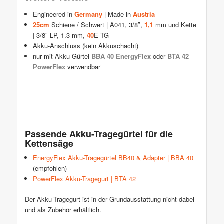
Engineered in
Germany
| Made in
Austria
25cm
Schiene / Schwert | A041, 3/8″,
1,1
mm und Kette
| 3/8″ LP, 1.3 mm,
40
E TG
Akku-Anschluss (kein Akkuschacht)
nur mit Akku-Gürtel
BBA 40 EnergyFlex
oder
BTA 42
PowerFlex
verwendbar
Passende Akku-Tragegürtel für die
Kettensäge
EnergyFlex Akku-Tragegürtel BB40 & Adapter | BBA 40
(empfohlen)
PowerFlex Akku-Tragegurt | BTA 42
Der Akku-Tragegurt ist in der Grundausstattung nicht dabei
und als Zubehör erhältlich.