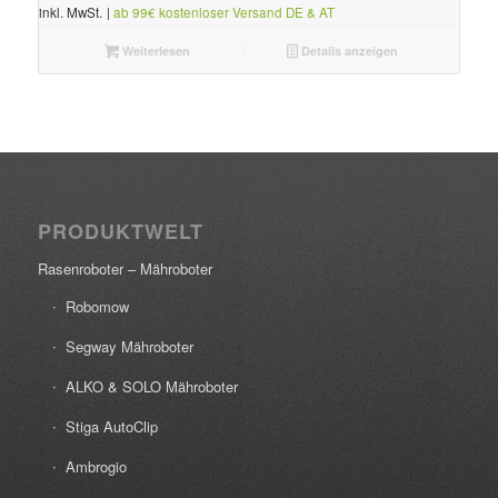
inkl. MwSt.
|
ab 99€ kostenloser Versand DE & AT
Weiterlesen
Details anzeigen
PRODUKTWELT
Rasenroboter – Mähroboter
Robomow
Segway Mähroboter
ALKO & SOLO Mähroboter
Stiga AutoClip
Ambrogio