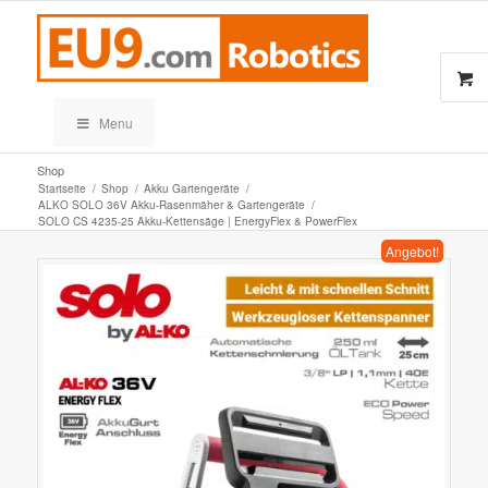
Menu
Shop
Startseite
/
Shop
/
Akku Gartengeräte
/
ALKO SOLO 36V Akku-Rasenmäher & Gartengeräte
/
SOLO CS 4235-25 Akku-Kettensäge | EnergyFlex & PowerFlex
Angebot!