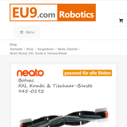
Menu
Shop
Startseite
/
Shop
/
Saugroboter
/
Neato Zubehör
/
Neato Botvac XXL Kombi & Tierhaar-Bürste