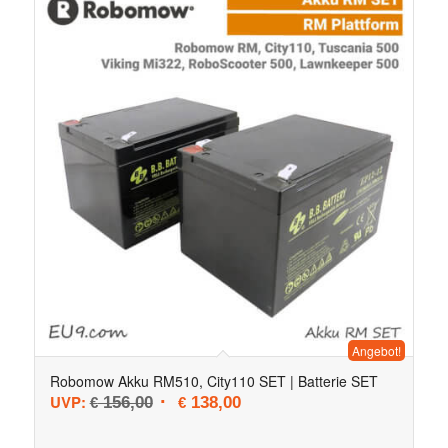
Angebot!
Robomow Akku RM510, City110 SET | Batterie SET
Ursprünglicher Preis war: € 156,00
Aktueller Preis ist: € 138,00.
UVP:
156,00
138,00
€
€