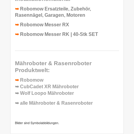
➥
Robomow Ersatzteile, Zubehör,
Rasennägel, Garagen, Motoren
➥
Robomow Messer RX
➥
Robomow Messer RK | 40-Stk SET
Mähroboter & Rasenroboter
Produktwelt:
➥
Robomow
➥
CubCadet XR Mähroboter
➥
Wolf Loopo Mähroboter
➥ alle
Mähroboter & Rasenroboter
Bilder sind Symbolabbildungen.