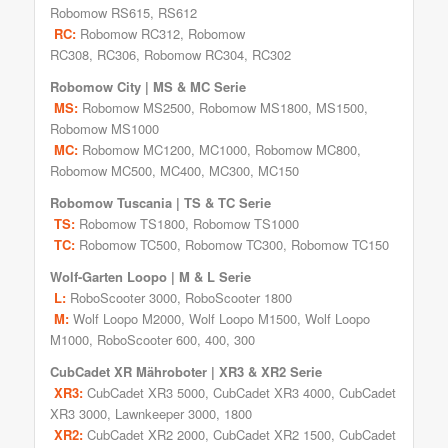
Robomow RS615
,
RS612
RC:
Robomow
RC312
, Robomow
RC308
,
RC306
,
Robomow RC304
, RC302
Robomow
City | MS & MC Serie
MS:
Robomow
MS2500
, Robomow MS1800,
MS1500
,
Robomow MS1000
MC:
Robomow
MC1200
, MC1000,
Robomow MC800
,
Robomow MC500
,
MC400
,
MC300
, MC150
Robomow
Tuscania | TS & TC Serie
TS:
Robomow TS1800, Robomow TS1000
TC:
Robomow TC500
,
Robomow TC300
, Robomow TC150
Wolf-Garten Loopo
| M & L Serie
L:
RoboScooter 3000, RoboScooter 1800
M:
Wolf Loopo M2000
,
Wolf Loopo M1500
,
Wolf Loopo
M1000
, RoboScooter 600, 400, 300
CubCadet XR Mähroboter
| XR3 & XR2 Serie
XR3:
CubCadet XR3 5000
,
CubCadet XR3 4000
,
CubCadet
XR3 3000
, Lawnkeeper 3000, 1800
XR2:
CubCadet XR2 2000
,
CubCadet XR2 1500
,
CubCadet