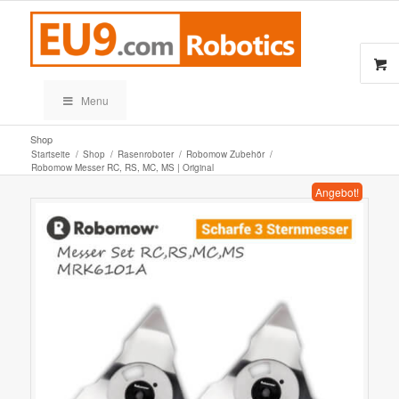
Menu
Shop
Startseite
/
Shop
/
Rasenroboter
/
Robomow Zubehör
/
Robomow Messer RC, RS, MC, MS | Original
Angebot!