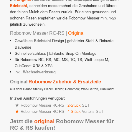
Edelstahl
, schneiden messerscharf die Grashalme und führen
den feinen Mulch dem Rasen zurück. Für einen gesunden und
schönen Rasen empfehlen wir die Robomow Messer min. 1-2x
jährlich zu wechseln.
Robomow Messer RC-RS |
Original
Gewölbtes
| gehärteter Stahl & Robuste
Edelstahl
-Design
Bauweise
Schnellverschluss | Einfache Snap-On Montage
für Robomow RC, RS, MC, MS, TC, TS, Wolf Loopo M,
CubCadet XR2 & XR3
inkl.
Wechselwerkzeug
Original
Robomow Zubehör & Ersatzteile
aus dem Hause Stanley Black&Decker, Robomow, Wolf-Garten, CubCadet
In zwei Ausführungen verfügbar:
Robomow Messer RC-RS
|
2-Stück
SET
Robomow Messer RC-RS
|
4-Stück
Vorteils-SET
Jetzt die
original
Robomow Messer für
RC & RS kaufen!