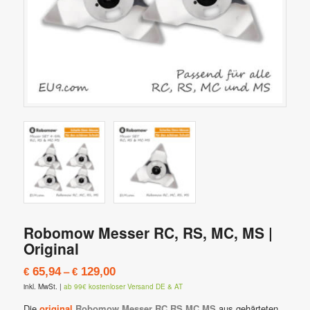
Robomow Messer RC, RS, MC, MS |
Original
–
65,94
129,00
€
€
inkl. MwSt.
|
ab 99€ kostenloser Versand DE & AT
Die
original
Robomow Messer RC,RS,MC,MS
aus gehärteten