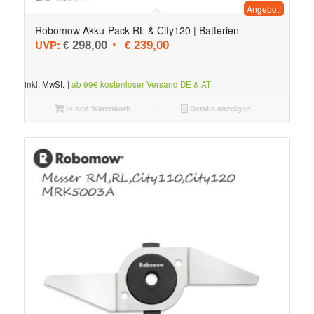
Angebot!
Robomow Akku-Pack RL & City120 | Batterien
Ursprünglicher Preis war: € 298,00
Aktueller Preis ist: € 239,00.
UVP:
298,00
239,00
€
€
inkl. MwSt.
|
ab 99€ kostenloser Versand DE & AT
In den Warenkorb
Details anzeigen