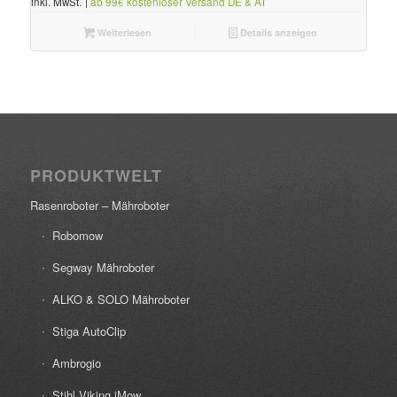
inkl. MwSt.
|
ab 99€ kostenloser Versand DE & AT
Weiterlesen
Details anzeigen
PRODUKTWELT
Rasenroboter – Mähroboter
Robomow
Segway Mähroboter
ALKO & SOLO Mähroboter
Stiga AutoClip
Ambrogio
Stihl Viking iMow