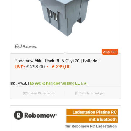
Angebot!
Robomow Akku-Pack RL & City120 | Batterien
Ursprünglicher Preis war: € 298,00
Aktueller Preis ist: € 239,00.
UVP:
298,00
239,00
€
€
inkl. MwSt.
|
ab 99€ kostenloser Versand DE & AT
In den Warenkorb
Details anzeigen