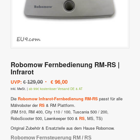
Robomow Fernbedienung RM-RS |
Infrarot
Ursprünglicher
Aktueller
UVP:
129,00
96,00
€
€
Preis
Preis
inkl. MwSt.
|
ab 99€ kostenloser Versand DE & AT
war:
ist:
Die
Robomow Infrarot-Fernbedienung RM-RS
passt für alle
€ 129,00
€ 96,00.
Mähroboter der
RS
& RM Plattform.
(RM 510, RM 400, City 110 / 100, Tuscania 500 / 200,
RoboScooter 500, Lawnkeeper 500 &
RS
, MS, TS)
Original Zubehör & Ersatzteile aus dem Hause Robomow.
Robomow Fernsteuerung RM / RS