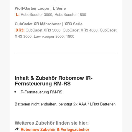
Wolf-Garten Loopo
| L Serie
L:
RoboScooter 3000, RoboScooter 1800
CubCadet XR Mähroboter
| XR3 Serie
XR3:
CubCadet XR3 5000
,
CubCadet XR3 4000
,
CubCadet
XR3 3000
, Lawnkeeper 3000, 1800
Inhalt & Zubehör Robomow IR-
Fernsteuerung RM-RS
IR-Fernsteuerung RM-RS
Batterien nicht enthalten, benötigt
2x
AAA / LR03 Batterien
Weiteres Zubehör finden sie hier:
Robomow Zubehör & Verlegezubehör