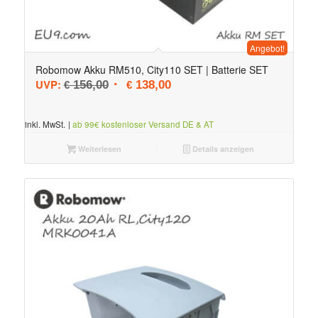
Angebot!
Robomow Akku RM510, City110 SET | Batterie SET
Ursprünglicher Preis war: € 156,00
Aktueller Preis ist: € 138,00.
UVP:
156,00
138,00
€
€
inkl. MwSt.
|
ab 99€ kostenloser Versand DE & AT
Weiterlesen
Details anzeigen