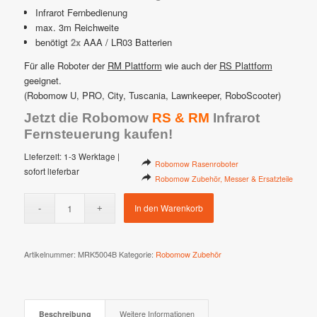
Infrarot Fernbedienung
max. 3m Reichweite
benötigt
2x
AAA / LR03 Batterien
Für alle Roboter der
RM Plattform
wie auch der
RS Plattform
geeignet.
(Robomow U, PRO, City, Tuscania, Lawnkeeper, RoboScooter)
Jetzt die Robomow
RS & RM
Infrarot
Fernsteuerung kaufen!
Lieferzeit:
1-3 Werktage |
Robomow Rasenroboter
sofort lieferbar
Robomow Zubehör, Messer & Ersatzteile
In den Warenkorb
Artikelnummer:
MRK5004B
Kategorie:
Robomow Zubehör
Beschreibung
Weitere Informationen