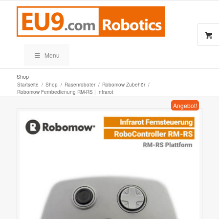
Menu
Shop
Startseite
/
Shop
/
Rasenroboter
/
Robomow Zubehör
/
Robomow Fernbedienung RM-RS | Infrarot
Angebot!