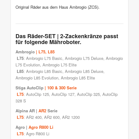
Original Räder aus dem Haus Ambrogio (ZCS).
Das Räder-SET | 2-Zackenkränze passt
für folgende Mähroboter.
Ambrogio
| L75, L85
L75
: Ambrogio L75 Basic, Ambrogio L75 Deluxe, Ambrogio
L75 Evolution, Ambrogio L75 Elite
L85
: Ambrogio L85 Basic, Ambrogio L85 Deluxe,
Ambrogio L85 Evolution, Ambrogio L85 Elite
Stiga AutoClip
| 100 & 300 Serie
L75
: AutoClip 125, AutoClip 127, AutoClip 325, AutoClip
328 S
Alpina AR
|
AR2
Serie
L75
: AR2 400, AR2 600, AR2 1200
Agro
|
Agro R800 Li
L75
: Agro R800 Li