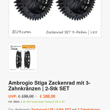
Ambrogio Stiga Zackenrad mit 3-
Zahnkränzen | 2-Stk SET
Ursprünglicher
Aktueller
UVP:
198,00
188,00
€
€
Preis
Preis
inkl. MwSt.
|
ab 99€ kostenloser Versand DE & AT
war:
ist:
Das
Ambrogio
Zackenrad L85 | 2-Stk SET
mit
3 Zahnkränzen