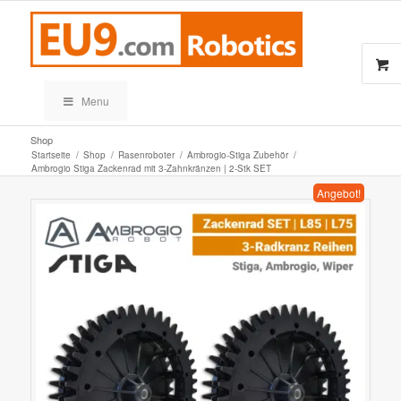
Menu
Shop
Startseite
/
Shop
/
Rasenroboter
/
Ambrogio-Stiga Zubehör
/
Ambrogio Stiga Zackenrad mit 3-Zahnkränzen | 2-Stk SET
Angebot!