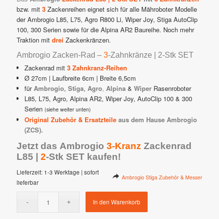
€ 198,00
€ 188,00.
bzw. mit
3
Zackenreihen eignet sich für alle Mähroboter Modelle
der Ambrogio L85, L75, Agro R800 Li, Wiper Joy, Stiga AutoClip
100, 300 Serien sowie für die Alpina AR2 Baureihe. Noch mehr
Traktion mit
drei
Zackenkränzen.
Ambrogio Zacken-Rad –
3
-Zahnkränze | 2-Stk SET
Zackenrad mit
3 Zahnkranz-Reihen
Ø 27cm | Laufbreite 6cm | Breite 6,5cm
für
Ambrogio
,
Stiga
,
Agro
,
Alpina
&
Wiper
Rasenroboter
L85, L75, Agro, Alpina AR2, Wiper Joy, AutoClip 100 & 300
Serien
(siehe weiter unten)
Original Zubehör & Ersatzteile
aus dem Hause Ambrogio
(ZCS).
Jetzt das
Ambrogio
3-Kranz
Zackenrad
L85
|
2
-Stk SET kaufen!
Lieferzeit:
1-3 Werktage | sofort
Ambrogio Stiga Zubehör & Messer
lieferbar
In den Warenkorb