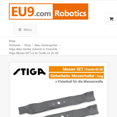
Menu
Shop
Startseite
/
Shop
/
Akku Gartengeräte
/
Stiga Akku-Geräte Zubehör & Ersatzeile
/
Stiga Messer-SET+2 für Combi 43 (S) AE