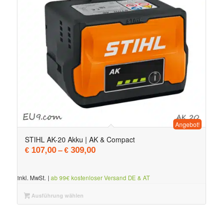
Angebot!
STIHL AK-20 Akku | AK & Compact
–
107,00
309,00
€
€
inkl. MwSt.
|
ab 99€ kostenloser Versand DE & AT
Ausführung wählen